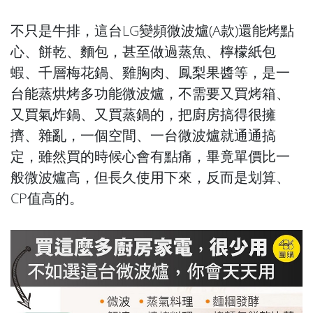
不只是牛排，這台LG變頻微波爐(A款)還能烤點
心、餅乾、麵包，甚至做過蒸魚、檸檬紙包
蝦、千層梅花鍋、雞胸肉、鳳梨果醬等，是一
台能蒸烘烤多功能微波爐，不需要又買烤箱、
又買氣炸鍋、又買蒸鍋的，把廚房搞得很擁
擠、雜亂，一個空間、一台微波爐就通通搞
定，雖然買的時候心會有點痛，畢竟單價比一
般微波爐高，但長久使用下來，反而是划算、
CP值高的。