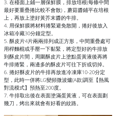
3. 在檯面上鋪一層保鮮膜，排放培根(每條中間
最好要重疊捲比較不會散)，蘑菇醬鋪平在培根
上，再放上塗好黃芥末醬的牛排。
4. 用保鮮膜將材料捲緊避免散開，捲好後放入
冰箱冷藏30分鐘定型。
5. 酥皮片4片兩兩排列成正方形，中間重疊處可
用桿麵棍或手壓一下黏緊，將定型好的牛排放
到酥皮片間，周圍酥皮片上塗點蛋黃液後再將
牛排捲緊，兩邊多的酥皮片可往下折或切掉。
6. 捲好酥皮片的牛排再放進冷凍庫10-20分定
型，此時一併將LG變頻微波爐(A款)調至【熱風
對流模式】預熱至200度。
7. 牛排取出後在表面塗滿蛋黃液，可在表面劃
幾刀，烤出來就會有好看的紋路。