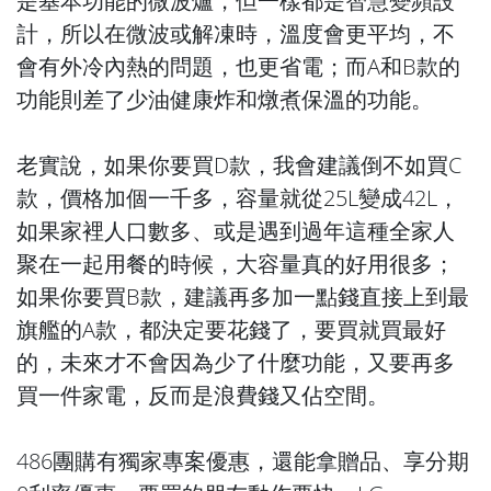
是基本功能的微波爐，但一樣都是智慧變頻設
計，所以在微波或解凍時，溫度會更平均，不
會有外冷內熱的問題，也更省電；而A和B款的
功能則差了少油健康炸和燉煮保溫的功能。
老實說，如果你要買D款，我會建議倒不如買C
款，價格加個一千多，容量就從25L變成42L，
如果家裡人口數多、或是遇到過年這種全家人
聚在一起用餐的時候，大容量真的好用很多；
如果你要買B款，建議再多加一點錢直接上到最
旗艦的A款，都決定要花錢了，要買就買最好
的，未來才不會因為少了什麼功能，又要再多
買一件家電，反而是浪費錢又佔空間。
486團購有獨家專案優惠，還能拿贈品、享分期