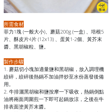
所需食材
菲力1塊 (一般大小)、蘑菇200g (一盒) 、培根5
片、酥皮片4片 (12x13) 、蛋黃1-2個、黃芥末
醬、黑胡椒粒、鹽。
製作步驟
1. 蘑菇切小塊加適量鹽和黑胡椒，放入調理機
絞碎，絞碎後熱鍋不加油拌炒至水份蒸發後備
用。
2. 牛排灑黑胡椒和鹽按摩一下吸收，熱鍋倒點
油將兩面周圍煎一下即可起鍋放涼，之後在牛
排表面塗黃芥末醬。