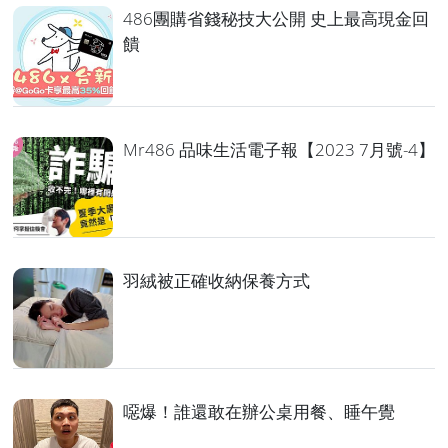
486團購省錢秘技大公開 史上最高現金回
饋
Mr486 品味生活電子報【2023 7月號-4】
羽絨被正確收納保養方式
噁爆！誰還敢在辦公桌用餐、睡午覺