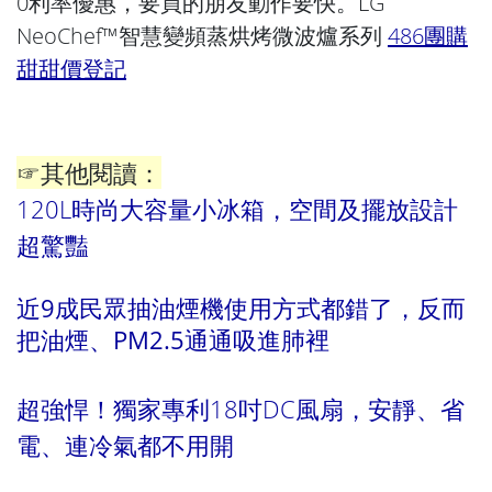
0利率優惠，要買的朋友動作要快。
LG
NeoChef™智慧變頻蒸烘烤微波爐系列
486團購
甜甜價登記
☞其他閱讀：
120L時尚大容量小冰箱，空間及擺放設計
超驚豔
近9成民眾抽油煙機使用方式都錯了，反而
把油煙、PM2.5通通吸進肺裡
超強悍！獨家專利18吋DC風扇，安靜、省
電、連冷氣都不用開