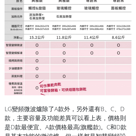
LG變頻微波爐除了A款外，另外還有B、C、D
款，主要容量及功能差異可以看上表，價格則
是D款最便宜、A款價格最高(旗艦款)。C和D款