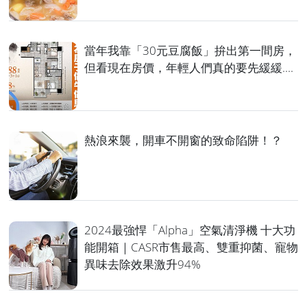
當年我靠「30元豆腐飯」拚出第一間房，
但看現在房價，年輕人們真的要先緩緩....
熱浪來襲，開車不開窗的致命陷阱！？
2024最強悍「Alpha」空氣清淨機 十大功
能開箱｜CASR市售最高、雙重抑菌、寵物
異味去除效果激升94%