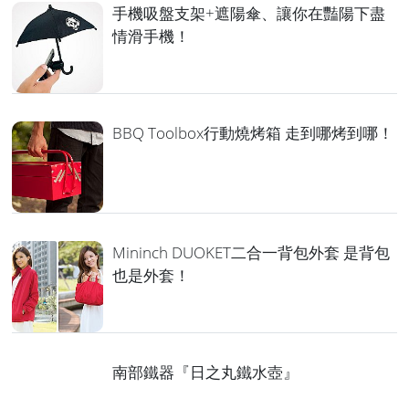
手機吸盤支架+遮陽傘、讓你在豔陽下盡
情滑手機！
BBQ Toolbox行動燒烤箱 走到哪烤到哪！
Mininch DUOKET二合一背包外套 是背包
也是外套！
南部鐵器『日之丸鐵水壺』