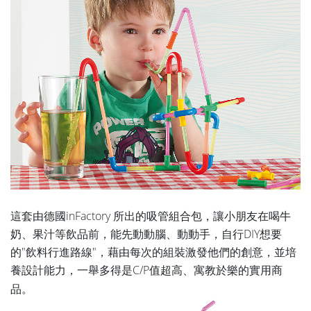
這套由德國inFactory 所出的吸管組合包，讓小朋友在喝牛
奶、果汁等飲品前，能先動動腦、動動手，自行DIY想要
的"飲料行進路線"，藉由每次的組裝激發他們的創意，並培
養設計能力，一舉多得是C/P值超高、寓教於樂的實用商
品
。