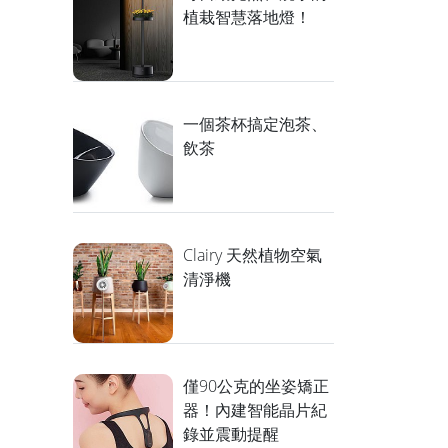
植栽智慧落地燈！
一個茶杯搞定泡茶、
飲茶
Clairy 天然植物空氣
清淨機
僅90公克的坐姿矯正
器！內建智能晶片紀
錄並震動提醒