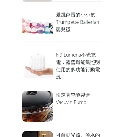
愛跳芭雷的小小孩
Trumpette Ballerian
嬰兒襪
N9 Lumena不光充
電，露營還能當照明
使用的多功能行動電
源
快速真空醃製盒
Vacuvin Pump
可自動光照、澆水的