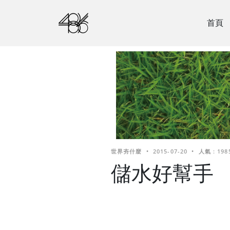
首頁
世界夯什麼
•
2015-07-20
•
人氣 : 198
儲水好幫手