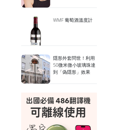
WMF 葡萄酒溫度計
隱形外套問世！利用
50微米微小玻璃珠達
到「偽隱形」效果