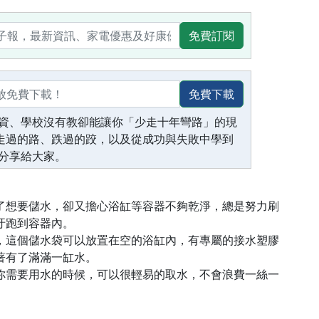
免費訂閱
免費下載
資、學校沒有教卻能讓你「少走十年彎路」的現
生走過的路、跌過的跤，以及從成功與失敗中學到
分享給大家。
了想要儲水，卻又擔心浴缸等容器不夠乾淨，總是努力刷
汙跑到容器內。
，這個儲水袋可以放置在空的浴缸內，有專屬的接水塑膠
著有了滿滿一缸水。
你需要用水的時候，可以很輕易的取水，不會浪費一絲一