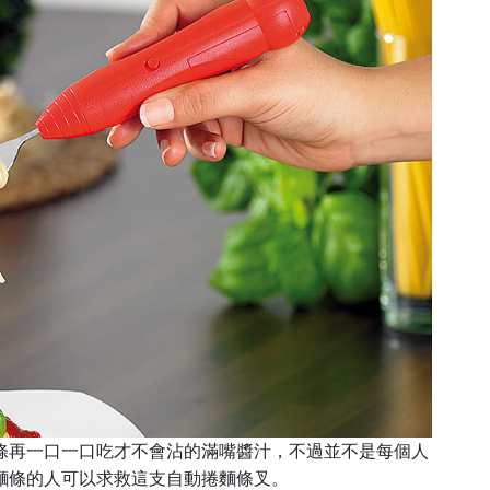
條再一口一口吃才不會沾的滿嘴醬汁，不過並不是每個人
麵條的人可以求救這支自動捲麵條叉。