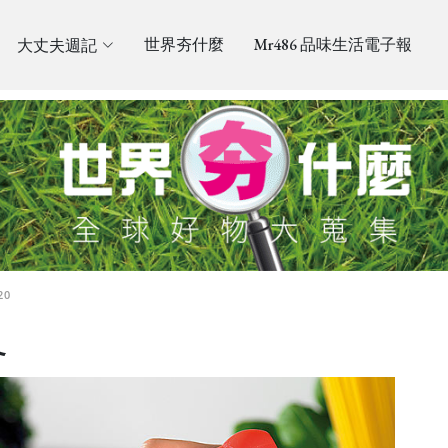
大丈夫週記
世界夯什麼
Mr486 品味生活電子報
20
叉