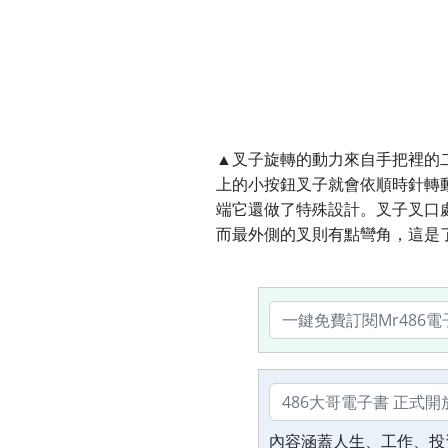
▲叉子旋轉的動力來自手把裡的二
上的小按鈕叉子就會依順時針轉
端它還做了特殊設計。叉子叉口
而最外側的叉則有點彎角，這是
內容涵蓋人生、工作、投