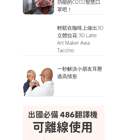
功能的O2O2智慧口
罩吧！
輕鬆在咖啡上做出3D
立體拉花 3D Latte
Art Maker Awa
Taccino
一秒解決小朋友耳壓
過高情形