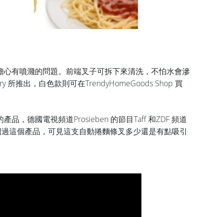
擔心有噴濺的問題。前端叉子可拆下來清洗，不怕水會滲
y 所推出，白色款則可在TrendyHomeGoods Shop 買
，德國電視頻道Prosieben 的節目Taff 和ZDF
頻道
介紹過這個產品，可見這
支自動捲麵條叉
多少還是有點吸引