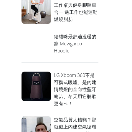
工作桌與健身腳踏車
合一 邊工作也能運動
燃燒脂肪
給貓咪最舒適溫暖的
窩 Mewgaroo
Hoodie
LG Xboom 360不是
可攜式暖爐、是內建
情境燈的全向性藍牙
喇叭、冬天用它聽歌
更有Fu！
空氣品質太糟糕？那
就戴上內建空氣循環