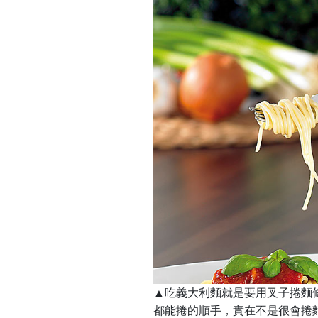
▲吃義大利麵就是要用叉子捲麵
都能捲的順手，實在不是很會捲