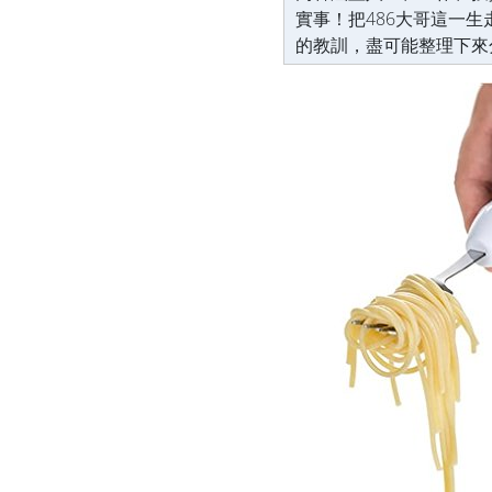
實事！把486大哥這一
的教訓，盡可能整理下來