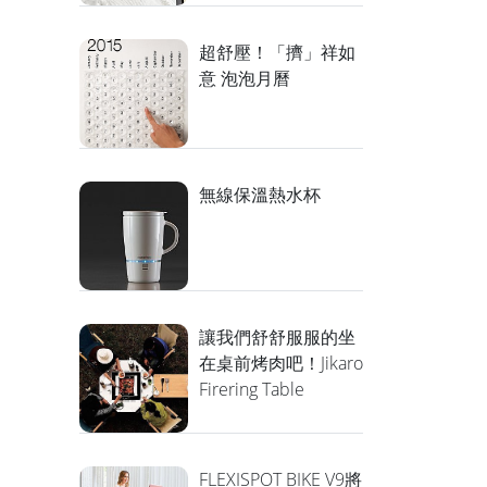
超舒壓！「擠」祥如
意 泡泡月曆
無線保溫熱水杯
讓我們舒舒服服的坐
在桌前烤肉吧！Jikaro
Firering Table
FLEXISPOT BIKE V9將