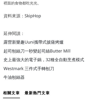
裡面的食物都吃光光。
資料來源：
SkipHop
延伸閱讀：
露營新樂趣Uuni攜帶式披薩烤爐
起司刨絲刀一秒變起司絲Butter Mill
史上最強大的電子鍋，32種全自動烹煮模式
Westmark 三件式手轉刨刀
牛油刨絲器
相關文章
最新熱門文章