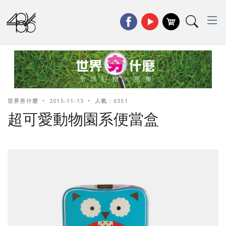
世界夯什麼
•
2015-11-13
•
人氣 : 6351
超可愛動物園系便當盒