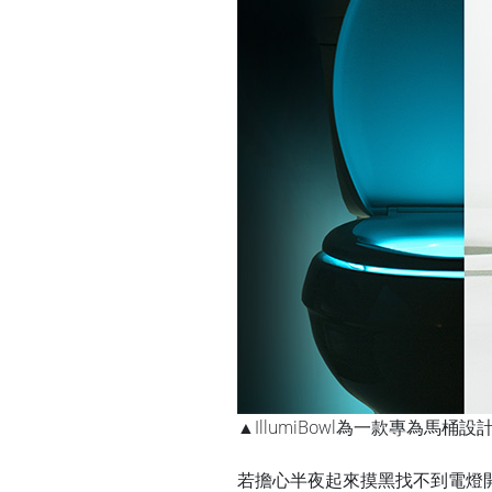
▲IllumiBowl為一款專為
若擔心半夜起來摸黑找不到電燈