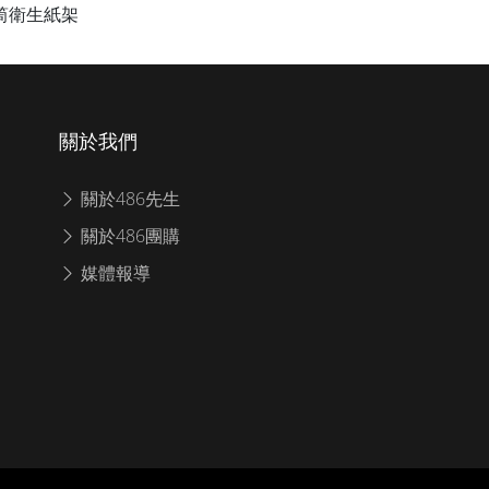
筒衛生紙架
關於我們
關於486先生
關於486團購
媒體報導