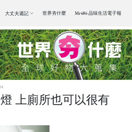
大丈夫週記
世界夯什麼
Mr486 品味生活電子報
24
wl夜燈 上廁所也可以很有