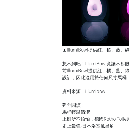
▲IllumiBowl提供紅、橘、
想不到吧！IllumiBowl竟
前IllumiBowl提供紅、橘
設計，因此適用於任何尺寸馬桶，價格
資料來源：
illumibowl
延伸閱讀：
馬桶輕鬆清潔
上厠所不怕怕，德國Rotho Toilett
史上最強-日本浴室風呂刷