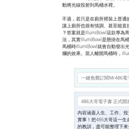
動將光線投射到馬桶水裡。
不過，若只是在廁所裡裝上普通
讓上廁所也很有情調、甚至能直
？答案就是IllumiBowl這
法，其實IllumiBowl是懸
馬桶時IllumiBowl就會自
爛的效果。當人離開馬桶時，Ill
內容涵蓋人生、工作、投
實事！把486大哥這一
的教訓，盡可能整理下來