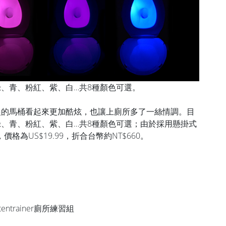
藍、綠、青、粉紅、紫、白…共8種顏色可選。
讓不起眼的馬桶看起來更加酷炫，也讓上廁所多了一絲情調。目
、藍、綠、青、粉紅、紫、白…共8種顏色可選；由於採用懸掛式
為US$19.99，折合台幣約NT$660。
entrainer廁所練習組