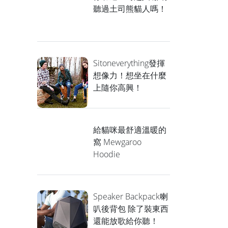
聽過土司熊貓人嗎！
Sitoneverything發揮
想像力！想坐在什麼
上隨你高興！
給貓咪最舒適溫暖的
窩 Mewgaroo
Hoodie
Speaker Backpack喇
叭後背包 除了裝東西
還能放歌給你聽！