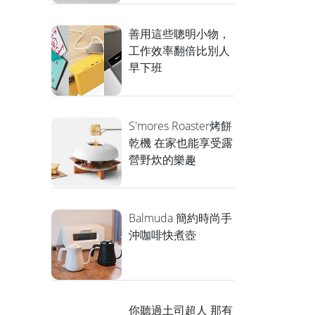
善用這些聰明小物，
工作效率翻倍比別人
早下班
S'mores Roaster烤餅
乾機 在家也能享受露
營野炊的樂趣
Balmuda 簡約時尚手
沖咖啡快煮壺
你聽過土司超人 那有