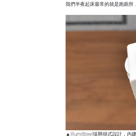
我們半夜起床最常的就是跑廁所
▲IllumiBowl採懸掛式設