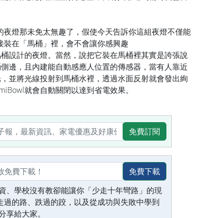
的夜燈那未免太無趣了，假使今天告訴你這組夜燈不僅能
接裝在「馬桶」裡，會不會讓你感興趣
款專為馬桶設計的夜燈。當然，說把它裝在馬桶裡其實是誇張說
掛在馬桶側邊，且內建能自動感應人位置的傳感器，當有人靠近
動發出光，並將光線投射到馬桶水裡，透過水面反射就會發出絢
umiBowl就會自動關閉以達到省電效果。
免費訂閱
免費下載
資、學校沒有教卻能讓你「少走十年彎路」的現
生走過的路、跌過的跤，以及從成功與失敗中學到
分享給大家。