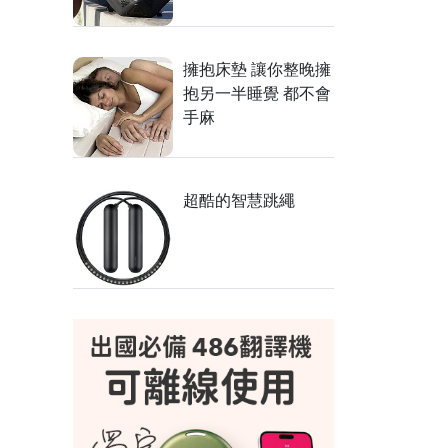
擁抱床墊 讓你整晚擁
抱另一半睡覺 都不會
手麻
超酷的智慧跳繩