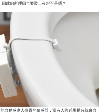
，因此廁所理因也要裝上夜燈不是嗎？
計，內建能自動感應人位置的傳感器，當有人靠近馬桶時就會自