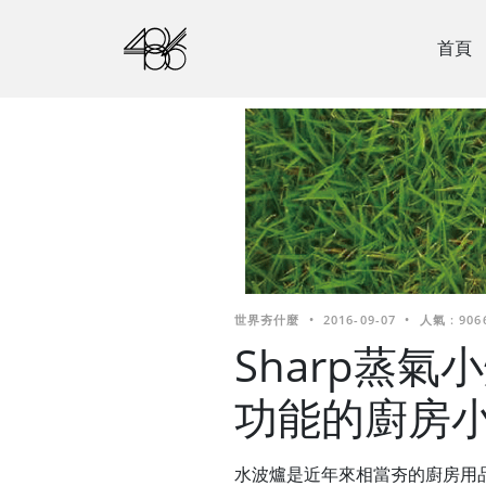
首頁
世界夯什麼
•
2016-09-07
•
人氣 : 906
Sharp蒸
功能的廚房
水波爐是近年來相當夯的廚房用