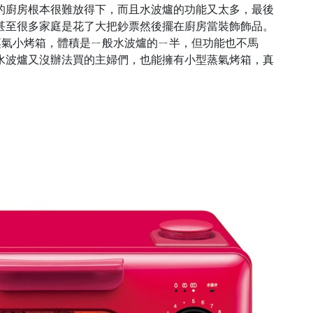
的廚房根本很難放得下，而且水波爐的功能又太多，最後
甚至很多家庭是花了大把鈔票然後擺在廚房當裝飾飾品。
的蒸氣小烤箱，體積是ㄧ般水波爐的ㄧ半，但功能也不馬
水波爐又沒辦法買的主婦們，也能擁有小型蒸氣烤箱，真