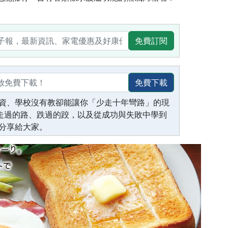
免費訂閱
免費下載
資、學校沒有教卻能讓你「少走十年彎路」的現
生走過的路、跌過的跤，以及從成功與失敗中學到
分享給大家。