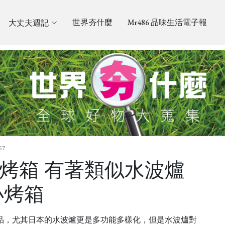
大丈夫週記
世界夯什麼
Mr486 品味生活電子報
67
氣小烤箱 有著類似水波爐
小烤箱
品，尤其日本的水波爐更是多功能多樣化，但是水波爐對