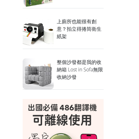
上廁所也能很有創
意？拍立得捲筒衛生
紙架
整個沙發都是我的收
納箱 Lost in Sofa無限
收納沙發