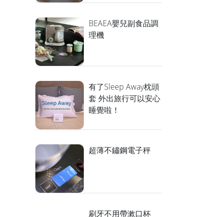
BEAEA嬰兒副食品調
理機
有了Sleep Away枕頭
套 外出旅行可以安心
睡覺啦！
超薄不鏽鋼電子秤
刷牙不用帶漱口杯