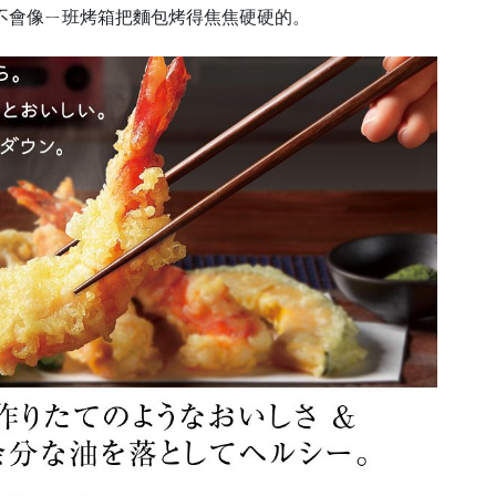
不會像ㄧ班烤箱把麵包烤得焦焦硬硬的。