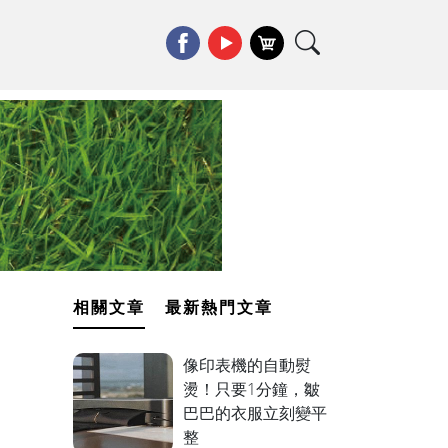
相關文章
最新熱門文章
像印表機的自動熨
燙！只要1分鐘，皺
巴巴的衣服立刻變平
整