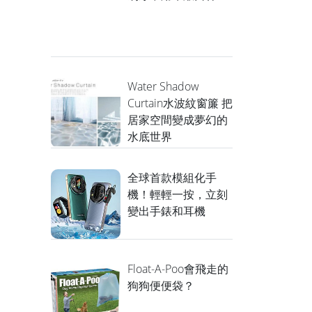
Water Shadow
Curtain水波紋窗簾 把
居家空間變成夢幻的
水底世界
全球首款模組化手
機！輕輕一按，立刻
變出手錶和耳機
Float-A-Poo會飛走的
狗狗便便袋？