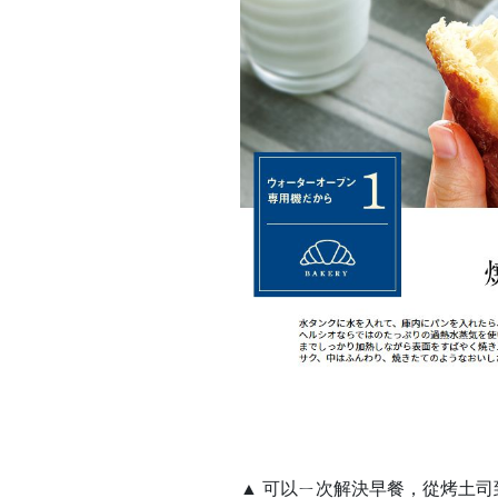
▲ 可以ㄧ次解決早餐，從烤土