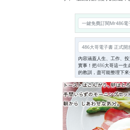
內容涵蓋人生、工作、投
實事！把486大哥這一
的教訓，盡可能整理下來