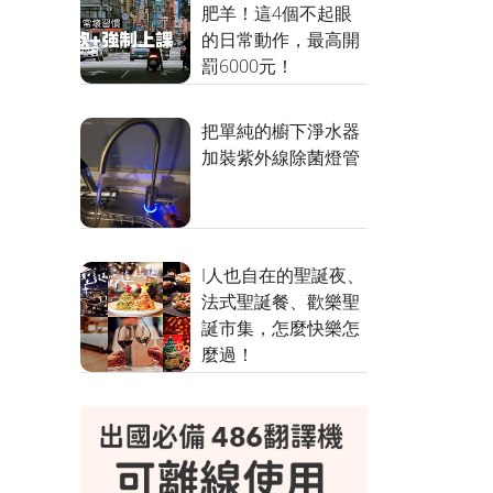
肥羊！這4個不起眼
的日常動作，最高開
罰6000元！
把單純的櫥下淨水器
加裝紫外線除菌燈管
I人也自在的聖誕夜、
法式聖誕餐、歡樂聖
誕市集，怎麼快樂怎
麼過！