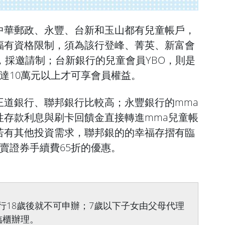
中華郵政、永豐、台新和玉山都有兒童帳戶，
福有資格限制，須為該行登峰、菁英、新富會
，採邀請制；台新銀行的兒童會員YBO，則是
達10萬元以上才可享會員權益。
王道銀行、聯邦銀行比較高；永豐銀行的mma
性存款利息與刷卡回饋金直接轉進mma兒童帳
若有其他投資需求，聯邦銀的的幸福存摺有臨
賣證券手續費65折的優惠。
：
銀行18歲後就不可申辦；7歲以下子女由父母代理
臨櫃辦理。