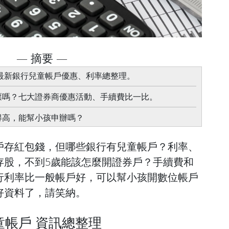
— 摘要 —
3年最新銀行兒童帳戶優惠、利率總整理。
股票嗎？七大證券商優惠活動、手續費比一比。
來得高，能幫小孩申辦嗎？
戶存紅包錢，但哪些銀行有兒童帳戶？利率、
存股，不到5歲能該怎麼開證券戶？手續費和
行利率比一般帳戶好，可以幫小孩開數位帳戶
好資料了，請笑納。
童帳戶 資訊總整理