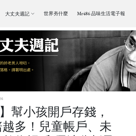
大丈夫週記
世界夯什麼
Mr486 品味生活電子報
26
財】幫小孩開戶存錢，
賠越多！兒童帳戶、未