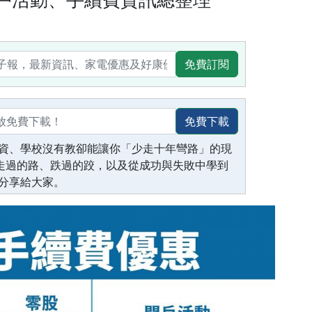
免費訂閱
免費下載
資、學校沒有教卻能讓你「少走十年彎路」的現
生走過的路、跌過的跤，以及從成功與失敗中學到
分享給大家。