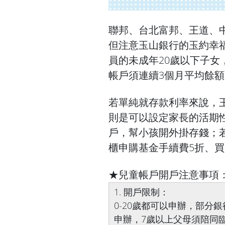
聯邦、台北富邦、王道、
但注意玉山銀行的玉約幸
員的未成年20歲以下子女
帳戶須連續3個月平均餘額
若單純就存款利率來說，
則是可以設定家長的活期
戶，幫小孩開外掛存錢；
櫃申購基金手續費5折、買
★兒童帳戶開戶注意事項
1. 開戶限制：
0-20歲都可以申辦，部分
申辦，7歲以上父母須陪同