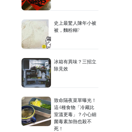
史上最驚人陳年小被
被，麵粉糊?
冰箱有異味？三招立
除見效
致命隔夜菜單曝光！
這4種食物「冷藏比
室溫更毒」？小心細
菌毒素加熱也殺不
死！