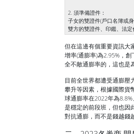
2. 須準備證件：
子女的雙證件(戶口名簿或
雙方的雙證件、印鑑、法定
但在這邊有個重要資訊大家一
增率(通膨率)為2.95%
全不敵通膨率的，這也是
目前全世界都遭受通膨壓
攀升等因素，根據國際貨幣
球通膨率在2022年為8.8
是穩定的前段班，但也因
對抗通膨，而不是錢越錢
二、2023各券商