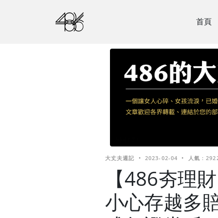
首頁
大丈夫週記
•
2023-02-04
•
人氣 : 292
【486夯理
小心存越多