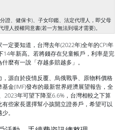
身分證、健保卡)、子女印鑑、法定代理人，即父母
代理人授權同意書(若一方無法到場才需要)。
定要知道，台灣去年(2022年)全年的CPI年
，創下14年新高。若將錢存在兒童帳戶，利率是完
為什麼有一說「存越多賠越多」。
力，源自於疫情反覆、烏俄戰爭、原物料價格
基金(IMF)發布的最新世界經濟展望報告，全
%、2023年可望下降至6.6%，台灣相較之下算
此有些家長選擇幫小孩開立證券戶，希望可以
越少。
 開戶活動、手續費資訊總整理