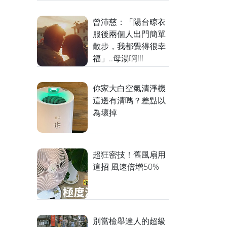
曾沛慈：「陽台晾衣
服後兩個人出門簡單
散步，我都覺得很幸
福」..母湯啊!!!
你家大白空氣清淨機
這邊有清嗎？差點以
為壞掉
超狂密技！舊風扇用
這招 風速倍增50%
別當檢舉達人的超級