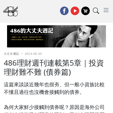
大丈夫週記
•
2024-08-05
486理財週刊連載第5章｜投資
理財難不難 (債券篇)
這篇來談談近幾年也很夯、但一般小資族比較
不懂且過往也沒機會接觸到的債券。
為何大家鮮少接觸到債券呢？原因是海外公司