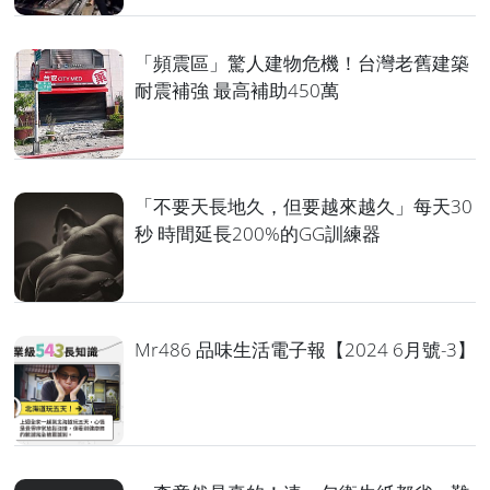
「頻震區」驚人建物危機！台灣老舊建築
耐震補強 最高補助450萬
「不要天長地久，但要越來越久」每天30
秒 時間延長200%的GG訓練器
Mr486 品味生活電子報【2024 6月號-3】