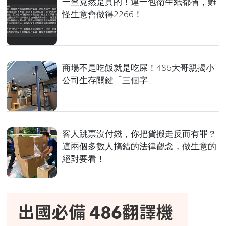
一查竟然是真的！連一包衛生紙都省，難
怪生意會做得2266！
商場不是吃飯就是吃屎！486大哥親揭小
公司生存關鍵「三個字」
客人跳票沒付錢，你把貨搬走反而有罪？
這兩個多數人搞錯的法律觀念，做生意的
絕對要看！