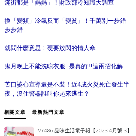
滿街都是「媽媽」！財政部冷知識大調查
換「變頻」冷氣反而「變貧」！千萬別一步錯
步步錯
就問什麼意思！硬要放閃的情人傘
鬼月晚上不能洗晾衣服..是真的!!!這兩招化解
苦口婆心宣導還是不裝！近4成火災死亡發生半
夜，沒住警器誰叫你起來逃生？
相關文章
最新熱門文章
Mr486 品味生活電子報【2023 4月號-3】