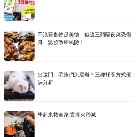
不浪費食物是美德，但這三類隔夜菜恐傷
身、誘發致癌風險！
出遠門，毛孩們怎麼辦？三種托養方式優
缺分析
學起來救全家 實測火秒滅