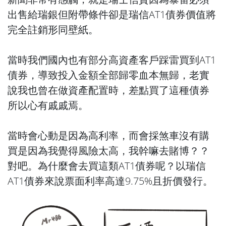
出售給瑞銀但附帶條件卻是瑞信AT1債券價值將
完全註銷形同壁紙。
當時我們國內也有部分高資產客戶踩雷買到AT1
債券，導致投入金額全部歸零血本無歸，老實
說我也曾在做資產配置時，差點買了這種債券
所以心有戚戚焉。
當時會心動是因為高利率，而會採煞車沒有購
買是因為我覺得風險太高，我幹嘛去賭博？？
對吧。為什麼會去買這類AT1債券呢？以瑞信
AT1債券來說票面利率高達9.75%且折價發行。