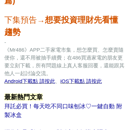
篇)
下集預告→
想要投資理財先看懂
趨勢
-
《Mr486》APP二手家電市集，想怎麼買、怎麼賣隨
便你，還不用被抽手續費；在486買過家電的朋友更
要立刻下載，所有問題線上真人客服回覆，還能跟其
他人一起討論交流。
Android下載點 請按此
、
iOS下載點 請按此
最新熱門文章
拜託必買！每天吃不同口味刨冰♡一鍵自動 附
製冰盒