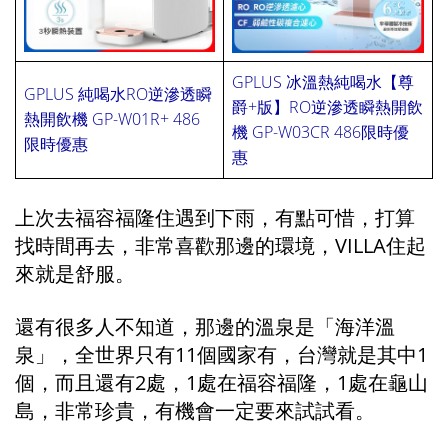
GPLUS 冰溫熱純喝水【尊
GPLUS 純喝水RO逆滲透瞬
爵+版】RO逆滲透瞬熱開飲
熱開飲機 GP-W01R+ 486
機 GP-W03CR 486限時優
限時優惠
會會會會會會會
惠
上次去福容福隆住遇到下雨，有點可惜，打算
找時間再去，非常喜歡那邊的環境，VILLA住起
來就是舒服。
還有很多人不知道，那邊的溫泉是「海洋溫
泉」，全世界只有11個國家有，台灣就是其中1
個，而且還有2處，1處在福容福隆，1處在龜山
島，非常珍貴，有機會一定要來試試看。