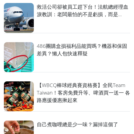
救活公司卻被員工趕下台！法航總經理血
淚教訓：老闆最怕的不是虧損，而是…
486團購盒損福利品能買嗎？機器和保固
差異？懶人包快速釋疑
【WBCQ棒球經典賽資格賽】全民Team
Taiwan！客房免費升等、啤酒買一送一 各
路應援優惠揪起來
自己煮咖哩總是少一味？漏掉這個了