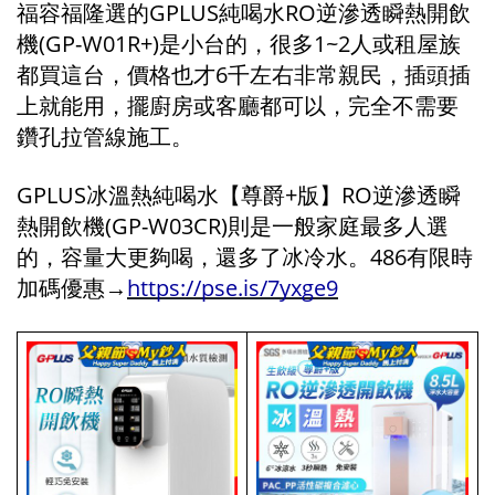
福容福隆選的GPLUS純喝水RO逆滲透瞬熱開飲
機(GP-W01R+)是小台的，很多1~2人或租屋族
都買這台，價格也才6千左右非常親民，插頭插
上就能用，擺廚房或客廳都可以，完全不需要
鑽孔拉管線施工。
GPLUS冰溫熱純喝水【尊爵+版】RO逆滲透瞬
熱開飲機(GP-W03CR)則是一般家庭最多人選
的，容量大更夠喝，還多了冰冷水。486有限時
加碼優惠→
https://pse.is/7yxge9