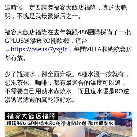
這時候一定要誇獎福容大飯店福隆，真的太聰
明，不愧是我最愛飯店之一。
福容大飯店福隆在去年就跟486團購採購了一批
GPLUS逆滲透RO開飲機，這台
→
https://pse.is/7yxgfc
，每間VILLA和總統套房
都有放。
少了瓶裝水，卻全面升級。6種水溫一按就有，
想泡茶包、咖啡，都有最適合的溫度可以選，
不需要自己用熱水壺燒水，而且這水還是RO逆
滲透過濾過的真乾淨好水。