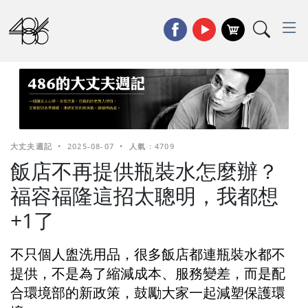
大丈夫週記
•
2025-08-07
•
人氣 : 4709
飯店不再提供瓶裝水怎麼辦？
福容福隆這招太聰明，我都想
+1了
不只個人盥洗用品，很多飯店都連瓶裝水都不
提供，不是為了縮減成本、服務變差，而是配
合環境部的新政策，鼓勵大家一起減塑保護環