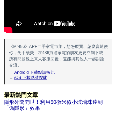
《Mr486》APP二手家電市集，想怎麼買、怎麼賣隨便
你，免手續費；在486買過家電的朋友更要立刻下載，
所有問題線上真人客服回覆，還能與其他人一起討論
交流。
→
Android 下載點請按此
→
iOS 下載點請按此
最新熱門文章
隱形外套問世！利用50微米微小玻璃珠達到
「偽隱形」效果