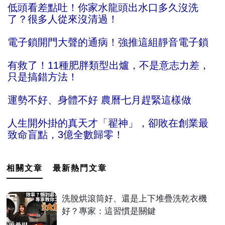
低頭看差點吐！你家水龍頭出水口多久沒洗
了？很多人從來沒清過！
電子鎖開門大聲的通病！強推這組靜音電子鎖
有救了！11種肥胖類型出爐，不是意志力差，
只是搞錯方法！
運勢不好、身體不好 農曆七月趕緊這樣做
人生開外掛的真天才「翟神」，卻敗在創業最
致命盲點，3億全數歸零！
相關文章
最新熱門文章
洗脫烘滾筒好、還是上下堆疊洗乾衣機
好？專家：這習慣是關鍵