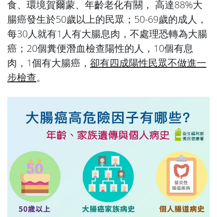
食、環境賀爾蒙、年齡老化有關， 高達88%大
腸癌發生於50歲以上的民眾；50-69歲的成人，
每30人就有1人有大腸息肉，不處理恐轉為大腸
癌；20個糞便潛血檢查陽性的人，10個有息
肉，1個有大腸癌，
卻有四成陽性民眾不做進一
步檢查
。