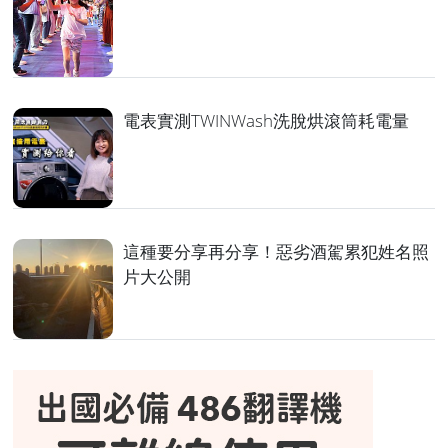
電表實測TWINWash洗脫烘滾筒耗電量
這種要分享再分享！惡劣酒駕累犯姓名照
片大公開