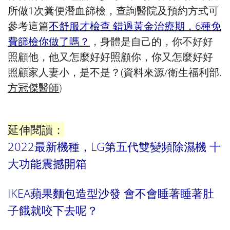
所做1次糞便潛血篩檢，查詢醫院及預約方式可
參考這篇
不舒服才檢查 錯過黃金治療期，6種免
費篩檢你做了嗎？
，身體是自己的，你不好好
照顧他，他又怎麼好好照顧你，你又怎麼好好
照顧家人妻小，是不是？(資料來源/衛生福利部.
方冠傑醫師
)
延伸閱讀：
2022最新機種，LG第五代雙變頻除濕機 十
大功能震撼開箱
IKEA蘋果麵包造型沙發 會不會睡著睡著肚
子餓就咬下去呢？