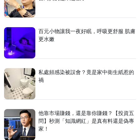
百元小物讓我一夜好眠，呼吸更舒服 肌膚
更水嫩
私處頻感染被誤會？竟是家中衛生紙惹的
禍
他靠市場賺錢，還是靠你賺錢？【投資五
問】秒測「知識網紅」是真有料還是偽專
家！