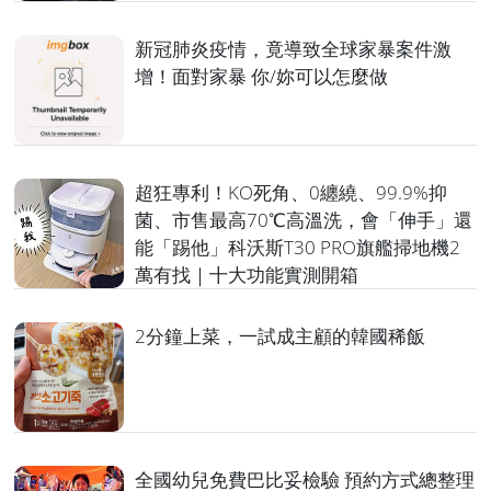
新冠肺炎疫情，竟導致全球家暴案件激
增！面對家暴 你/妳可以怎麼做
超狂專利！KO死角、0纏繞、99.9%抑
菌、市售最高70℃高溫洗，會「伸手」還
能「踢他」科沃斯T30 PRO旗艦掃地機2
萬有找｜十大功能實測開箱
2分鐘上菜，一試成主顧的韓國稀飯
全國幼兒免費巴比妥檢驗 預約方式總整理