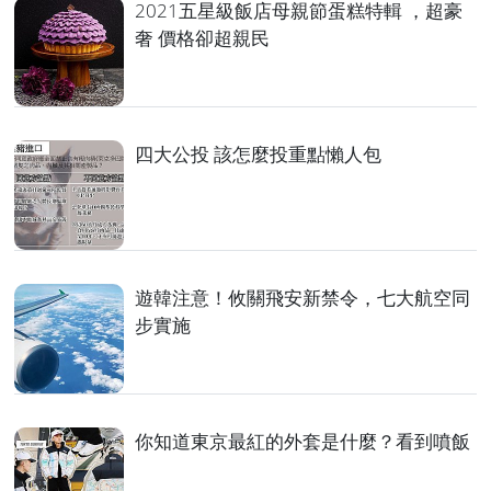
2021五星級飯店母親節蛋糕特輯 ，超豪
奢 價格卻超親民
四大公投 該怎麼投重點懶人包
遊韓注意！攸關飛安新禁令，七大航空同
步實施
你知道東京最紅的外套是什麼？看到噴飯