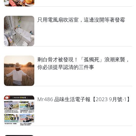
只用電風扇吹浴室，這邊沒開等著發霉
剩白骨才被發現！「孤獨死」浪潮來襲，
你必須提早認清的三件事
Mr486 品味生活電子報【2023 9月號-1】