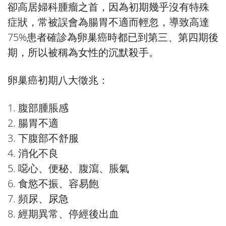
卻高居婦科腫瘤之首，因為初期幾乎沒有特殊
症狀，常被誤會為腸胃不適而輕忽，導致高達
75%患者確診為卵巢癌時都已到第三、第四期後
期，所以被稱為女性的沉默殺手。
卵巢癌初期八大徵兆：
1. 腹部腫脹感
2. 腸胃不適
3. 下腹部不舒服
4. 消化不良
5. 噁心、便秘、腹瀉、脹氣
6. 食慾不振、容易飽
7. 頻尿、尿急
8. 經期異常、停經後出血