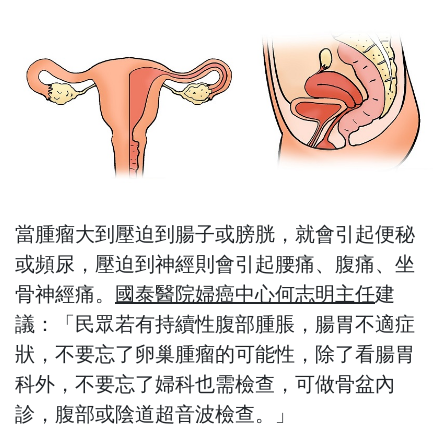
當腫瘤大到壓迫到腸子或膀胱，就會引起便秘
或頻尿，壓迫到神經則會引起腰痛、腹痛、坐
骨神經痛。
國泰醫院婦癌中心何志明主任
建
議：「民眾若有持續性腹部腫脹，腸胃不適症
狀，不要忘了卵巢腫瘤的可能性，除了看腸胃
科外，不要忘了婦科也需檢查，可做骨盆內
診，腹部或陰道超音波檢查。」