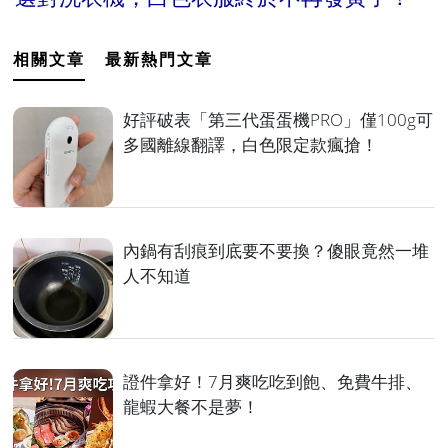
相關文章
最新熱門文章
好評破表「第三代蛋蛋機PRO」僅100g可
多國離線翻譯，白色限定款瘋搶！
內鍋有刮痕到底要不要換？傻眼竟然一堆
人不知道
證件拿好！7月爽吃吃到飽、免費牛排、
龍蝦大餐不是夢！