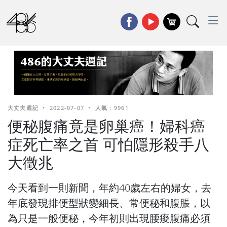
大丈夫週記
•
2022-07-07
•
人氣 : 9961
便秘腹痛竟是卵巢癌！婦科癌
症死亡率之首 可怕隱形殺手八
大徵兆
今天看到一則新聞，年約40歲左右的婦女，去
年底發現排便型狀變細長、常便秘和腹脹，以
為只是一般便秘，今年初則出現腰痠腹痛必須