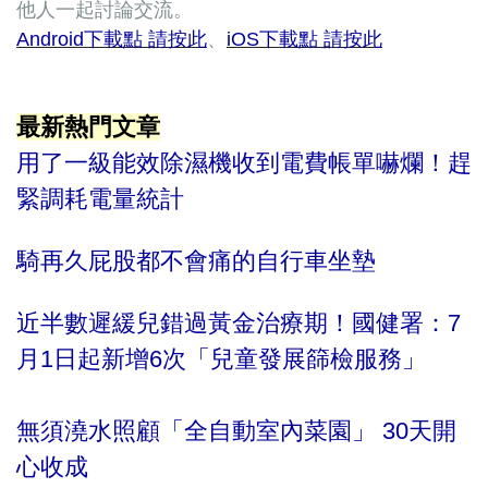
他人一起討論交流。
Android下載點 請按此
、
iOS下載點 請按此
最新熱門文章
用了一級能效除濕機收到電費帳單嚇爛！趕
緊調耗電量統計
騎再久屁股都不會痛的自行車坐墊
近半數遲緩兒錯過黃金治療期！國健署：7
月1日起新增6次「兒童發展篩檢服務」
無須澆水照顧「全自動室內菜園」 30天開
心收成