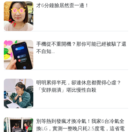
才6分鐘臉居然歪一邊！
手機從不重開機？那你可能已經被駭了還
不自知…
明明累得半死，卻連休息都覺得心虛？
「安靜崩潰」堪比慢性自殺
別等熱到發瘋才換冷氣！我家6台冷氣全
換LG，實測一整晚只耗2.5度電，這省電