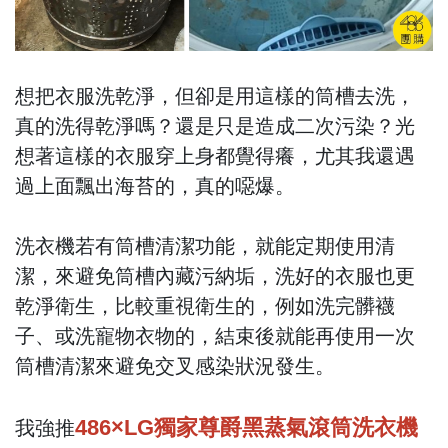
想把衣服洗乾淨，但卻是用這樣的筒槽去洗，
真的洗得乾淨嗎？還是只是造成二次污染？光
想著這樣的衣服穿上身都覺得癢，尤其我還遇
過上面飄出海苔的，真的噁爆。
洗衣機若有筒槽清潔功能，就能定期使用清
潔，來避免筒槽內藏污納垢，洗好的衣服也更
乾淨衛生，比較重視衛生的，例如洗完髒襪
子、或洗寵物衣物的，結束後就能再使用一次
筒槽清潔來避免交叉感染狀況發生。
486×LG獨家尊爵黑蒸氣滾筒洗衣機
我強推