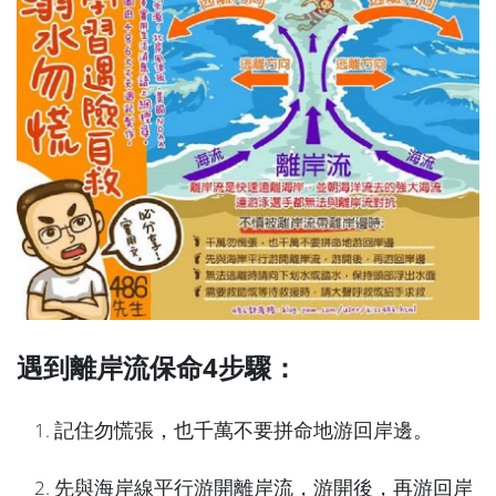
遇到離岸流保命4步驟：
記住勿慌張，也千萬不要拼命地游回岸邊。
先與海岸線平行游開離岸流，游開後，再游回岸