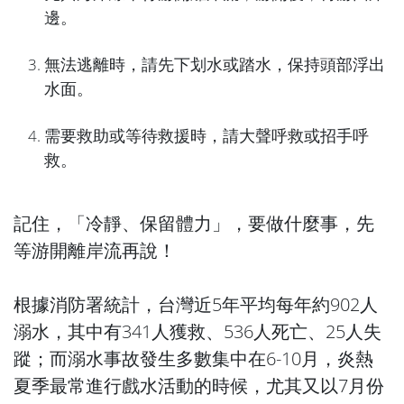
邊。
無法逃離時，請先下划水或踏水，保持頭部浮出
水面。
需要救助或等待救援時，請大聲呼救或招手呼
救。
記住，「冷靜、保留體力」，要做什麼事，先
等游開離岸流再說！
根據消防署統計，台灣近5年平均每年約902人
溺水，其中有341人獲救、536人死亡、25人失
蹤；而溺水事故發生多數集中在6-10月，炎熱
夏季最常進行戲水活動的時候，尤其又以7月份