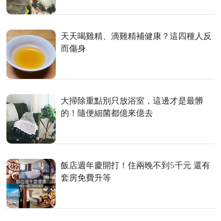
天天喝雞精、滴雞精補健康？這四種人反
而傷身
大掃除重點別只放浴室，這邊才是最髒
的！隨便細菌都億來億去
飯店週年慶開打！住兩晚不到5千元 還有
套房免費升等