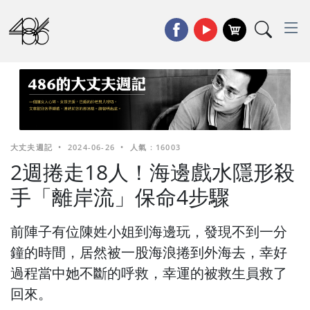
大丈夫週記
•
2024-06-26
•
人氣 : 16003
2週捲走18人！海邊戲水隱形殺
手「離岸流」保命4步驟
前陣子有位陳姓小姐到海邊玩，發現不到一分
鐘的時間，居然被一股海浪捲到外海去，幸好
過程當中她不斷的呼救，幸運的被救生員救了
回來。