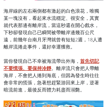
海岸線的左右兩側都有激起的白色浪花，唯獨
某一塊沒有，看起來水流穩定、很安全，其實
就代表那邊有離岸流，當這秒還在開心戲水，
下秒卻發現自己已瞬間被帶離岸邊幾百公尺
遠，前幾年台南月牙灣就曾有短短2週，18人遭
離岸流捲走事件，還好幸運獲救。
當你發現自己不幸被海流帶出外海，
首先切記
不要慌張、要保持冷靜
。離岸流只會把人帶離
海岸，不會把人捲到海底，但因為發生時往往
會非常的慌張，急著想趕緊游回來上岸，逆著
暗流前進，最後反而體力耗盡而溺斃。