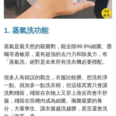
1. 蒸氣洗功能
蒸氣是最天然的殺菌劑，能去除99.9%細菌、塵
蟎等過敏原，還有超強的去污力和除臭力，有
「蒸氣洗」絕對是未來所有洗衣機必要標配。
很多人有錯誤的觀念，衣服比較髒、想洗乾淨
一點、就加多一點洗衣精，但這樣其實只會讓
洗劑殘留，殘留在衣物上又穿上身反而會不舒
服，殘留在筒槽內成為細菌、黴菌最愛的養
分，大量孳生、讓衣服越洗越髒，甚至還會洗