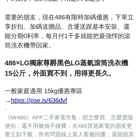
需要的朋友，現在486有限時加碼優惠，下單立
享折扣、加碼送贈品、含運送跟基本安裝、還
能分期0利率，每月付1千多就能把最強悍的滾
筒洗衣機帶回家。
486×LG獨家尊爵黑色LG蒸氣滾筒洗衣機
15公斤，外面買不到，用得更長久。
一般家庭適用 15kg優惠專區
→
https://pse.is/636dvf
-
《Mr486》APP二手家電市集，想怎麼買、怎麼賣隨
便你，還不用被抽手續費；在486買過家電的朋友更
要立刻下載，所有問題線上真人客服回覆，還能跟其