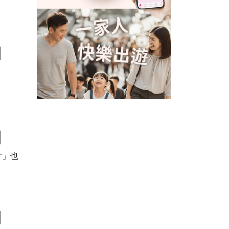
】
】
才」也
】