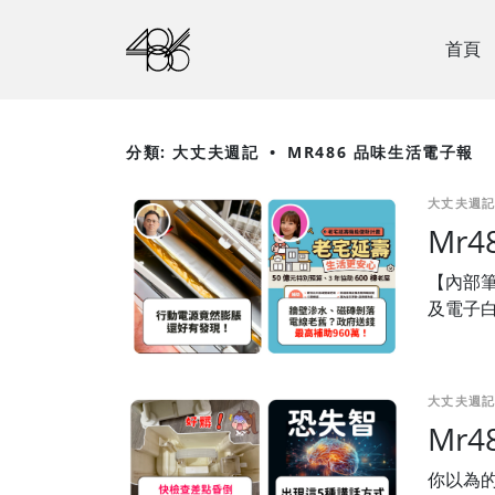
首頁
分類: 大丈夫週記
•
MR486 品味生活電子報
大丈夫週記
Mr
【內部
及電子
大丈夫週記
Mr
你以為