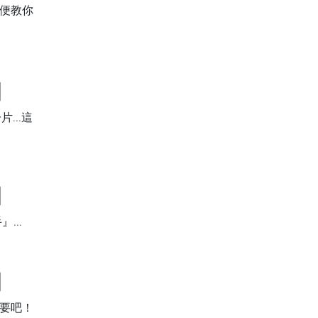
順便教你
】
...這
】
...
】
重要吧！