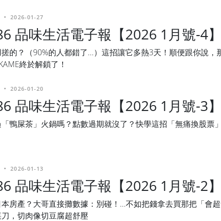
•
2026-01-27
486 品味生活電子報【2026 1月號-4
搓的？（90%的人都錯了...）這招讓它多熱3天！順便跟你說，
KAME終於解鎖了！
•
2026-01-20
486 品味生活電子報【2026 1月號-3
過「鴨屎茶」火鍋嗎？點數過期就沒了？快學這招「無痛換股票
•
2026-01-13
486 品味生活電子報【2026 1月號-2
本房產？大哥直接攤數據：別碰！...不如把錢拿去買那把「會
菜刀，切肉像切豆腐超舒壓