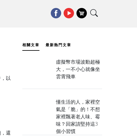
相關文章
最新熱門文章
虛擬幣市場波動超極
】
大，一不小心就像坐
雲霄飛車
告，以
懂生活的人，家裡空
氣是「脆」的！不想
家裡飄著老人味、霉
】
味？回家請堅持這3
個小習慣
錢，還