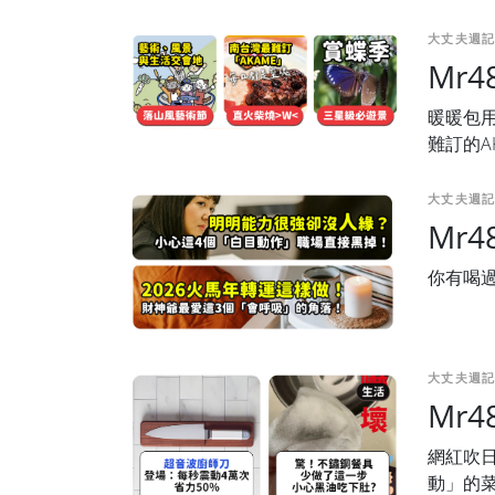
大丈夫週記
Mr
暖暖包用
難訂的A
大丈夫週記
Mr
你有喝
大丈夫週記
Mr
網紅吹日
動」的