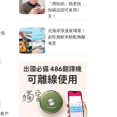
「用吹的」熱更快，
加碼這招可多用3
天！
】
北海岸浪漫玻璃屋！
去領
必吃海鮮米粉配無敵
海景
】
】
老客戶