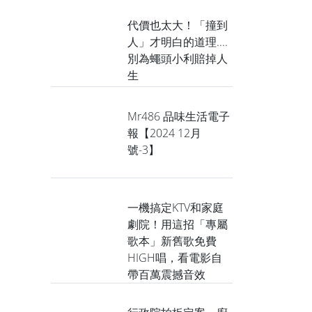
代價也太大！「撞到
人」才明白的道理....
別為蠅頭小利賠掉人
】
生
Mr486 品味生活電子
報【2024 12月
號-3】
】
一機搞定KTV和家庭
劇院！用這招「專屬
歌本」新舊歌免費
HIGH唱，看電影自
】
帶百萬震撼音效
.