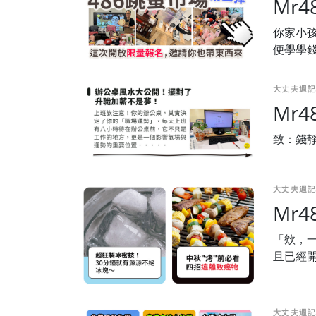
Mr
你家小
便學學
大丈夫週記
Mr
致：錢
大丈夫週記
Mr
「欸，
且已經
大丈夫週記