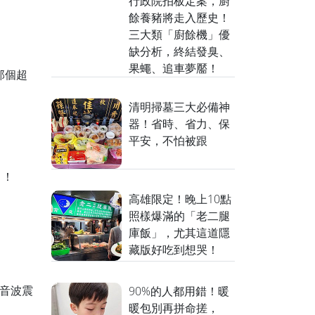
行政院拍板定案，廚
餘養豬將走入歷史！
三大類「廚餘機」優
】
缺分析，終結發臭、
果蠅、追車夢靨！
那個超
清明掃墓三大必備神
器！省時、省力、保
平安，不怕被跟
】
」！
高雄限定！晚上10點
照樣爆滿的「老二腿
庫飯」，尤其這道隱
藏版好吃到想哭！
】
超音波震
90%的人都用錯！暖
暖包別再拼命搓，