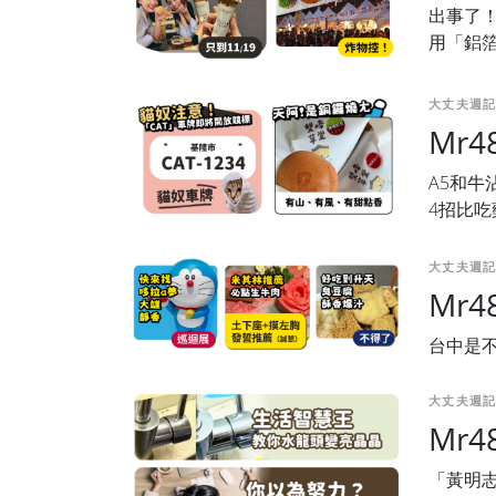
出事了！
用「鋁
大丈夫週記
Mr
A5和牛
4招比
大丈夫週記
Mr
台中是不
大丈夫週記
Mr
「黃明志