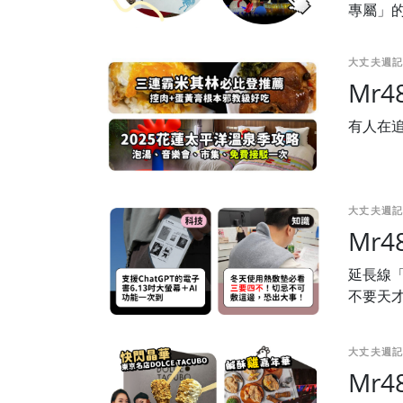
專屬」
大丈夫週記
Mr
有人在
大丈夫週記
Mr
延長線「
不要天
大丈夫週記
Mr