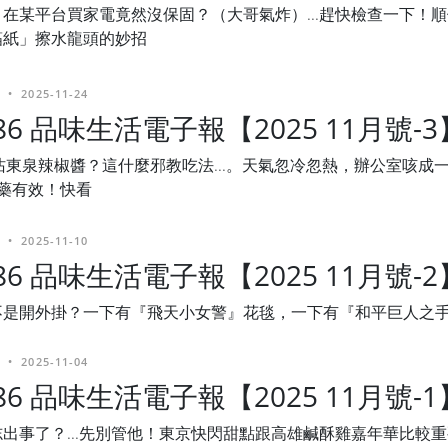
在某平台買家電竟然沒保固？（大哥氣炸）...趕快檢查一下！
箔紙」擦水龍頭的妙招
•
2025-11-24
486 品味生活電子報【2025 11月號-3
沾東泉辣椒醬？這什麼邪教吃法...。天氣忽冷忽熱，辦公室咳成一片
吃藥有效！快看
•
2025-11-10
486 品味生活電子報【2025 11月號-2
是開外掛？一下有『飛天小女警』花毯，一下有『和平巨人之手』
•
2025-11-04
486 品味生活電子報【2025 11月號-1
出事了？...先別管他！東京快閃甜點跟高雄鹹酥雞嘉年華比較