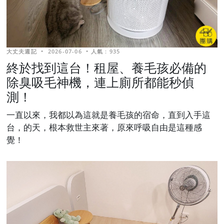
大丈夫週記
•
2026-07-06
•
人氣 : 935
終於找到這台！租屋、養毛孩必備的
除臭吸毛神機，連上廁所都能秒偵
測！
一直以來，我都以為這就是養毛孩的宿命，直到入手這
台，的天，根本救世主來著，原來呼吸自由是這種感
覺！