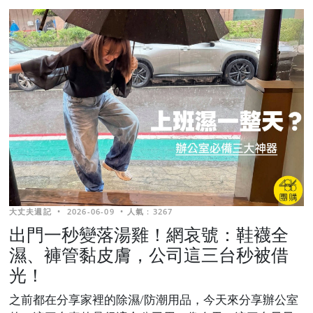
大丈夫週記
•
2026-06-09
•
人氣 : 3267
出門一秒變落湯雞！網哀號：鞋襪全
濕、褲管黏皮膚，公司這三台秒被借
光！
之前都在分享家裡的除濕/防潮用品，今天來分享辦公室