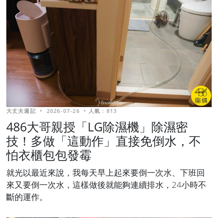
大丈夫週記
•
2026-07-26
•
人氣 : 813
486大哥親授「LG除濕機」除濕密
技！多做「這動作」直接免倒水，不
怕衣櫃包包發霉
就光以最近來說，我每天早上起來要倒一次水、下班回
來又要倒一次水，這樣做後就能夠連續排水，24小時不
斷的運作。