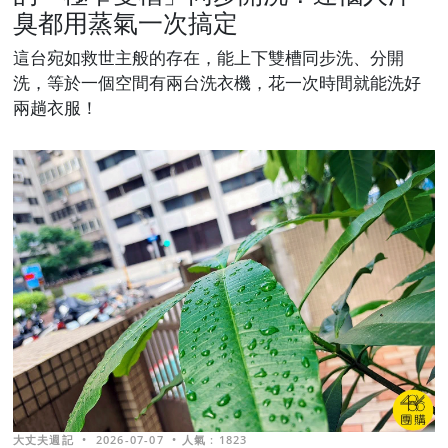
臭都用蒸氣一次搞定
這台宛如救世主般的存在，能上下雙槽同步洗、分開
洗，等於一個空間有兩台洗衣機，花一次時間就能洗好
兩趟衣服！
大丈夫週記
•
2026-07-07
•
人氣 : 1823