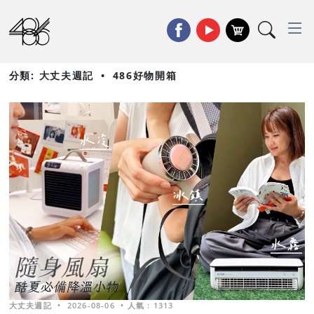
分類: 大丈夫週記
•
486好物開箱
大丈夫週記
•
2026-08-06
•
人氣 : 1313