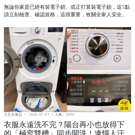
無論你家是已經有裝電子鎖、或正打算裝電子鎖，這5點
請立刻檢查、確認規格，這很重要，攸關全家人安全。
大丈夫週記
•
2026-07-07
•
人氣 : 5950
衣服永遠洗不完？陽台再小也放得下
的「極窄雙槽」同步開洗！連惱人汗