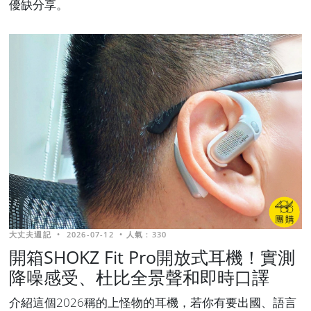
優缺分享。
大丈夫週記
•
2026-07-12
•
人氣 : 330
開箱SHOKZ Fit Pro開放式耳機！實測
降噪感受、杜比全景聲和即時口譯
介紹這個2026稱的上怪物的耳機，若你有要出國、語言