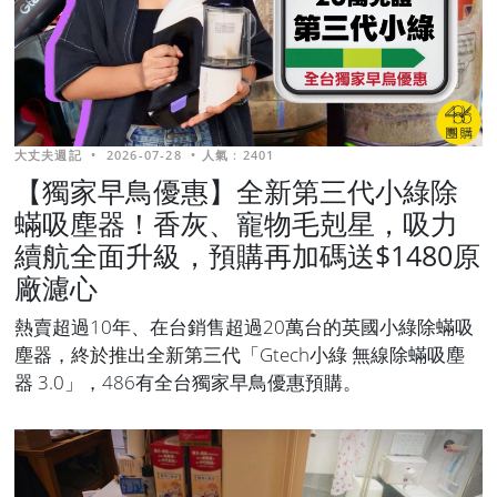
大丈夫週記
•
2026-07-28
•
人氣 : 2401
【獨家早鳥優惠】全新第三代小綠除
蟎吸塵器！香灰、寵物毛剋星，吸力
續航全面升級，預購再加碼送$1480原
廠濾心
熱賣超過10年、在台銷售超過20萬台的英國小綠除蟎吸
塵器，終於推出全新第三代「Gtech小綠 無線除蟎吸塵
器 3.0」，486有全台獨家早鳥優惠預購。