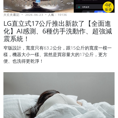
大丈夫週記
•
2026-06-23
•
人氣 : 10136
LG直立式17公斤推出新款了【全面進
化】AI感測、6種仿手洗動作、超強減
震系統！
窄版設計，寬度只有63.2公分，跟15公斤的寬度一模一
樣，機器大小一樣、當然是買容量大的17公斤，更方
便、也洗得更乾淨！