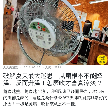
大丈夫週記
•
2026-07-17
•
人氣 : 2899
破解夏天最大迷思：風扇根本不能降
溫、反而升溫！怎麼吹才會真涼爽？
越吹越熱、越吹越不涼，明明風速已經開最強，吹出來
的風卻是熱的....這也是為什麼486中央牌風扇賣非常好的
原因！一樣是風扇、吹起來就是不一樣。