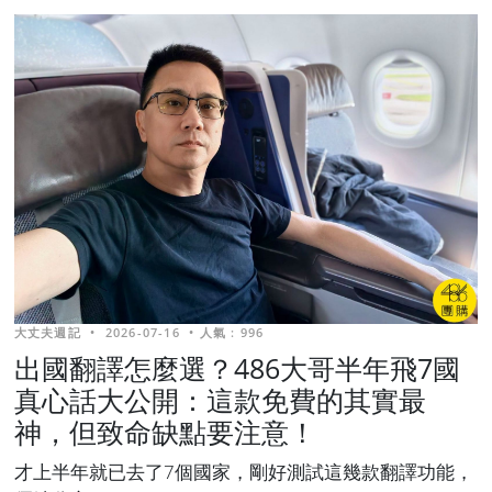
大丈夫週記
•
2026-07-16
•
人氣 : 996
出國翻譯怎麼選？486大哥半年飛7國
真心話大公開：這款免費的其實最
神，但致命缺點要注意！
才上半年就已去了7個國家，剛好測試這幾款翻譯功能，