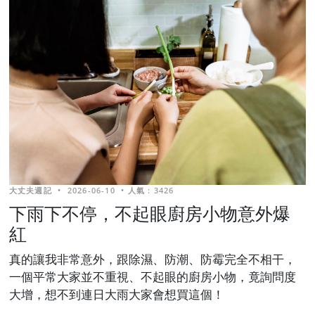
大丈夫週記
•
2026-06-10
•
人氣 : 3426
下雨下不停，不起眼廚房小物意外爆
紅
真的讓我非常意外，跟除濕、防潮、防霉完全不相干，
一個平常大家並不重視、不起眼的廚房小物，竟詢問度
大增，想不到連日大雨大家會想買這個！