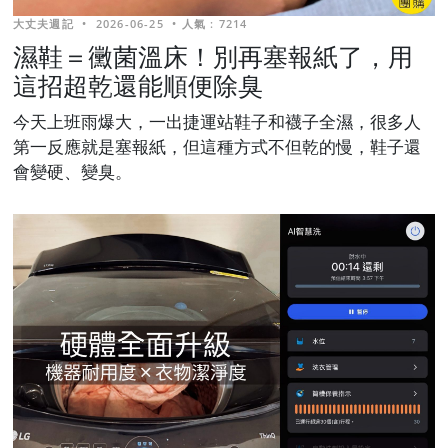
大丈夫週記
•
2026-06-25
•
人氣 : 7214
濕鞋＝黴菌溫床！別再塞報紙了，用
這招超乾還能順便除臭
今天上班雨爆大，一出捷運站鞋子和襪子全濕，很多人
第一反應就是塞報紙，但這種方式不但乾的慢，鞋子還
會變硬、變臭。