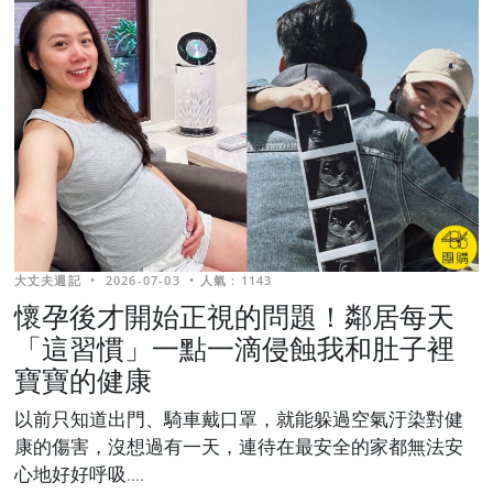
大丈夫週記
•
2026-07-03
•
人氣 : 1143
懷孕後才開始正視的問題！鄰居每天
「這習慣」一點一滴侵蝕我和肚子裡
寶寶的健康
以前只知道出門、騎車戴口罩，就能躲過空氣汙染對健
康的傷害，沒想過有一天，連待在最安全的家都無法安
心地好好呼吸....