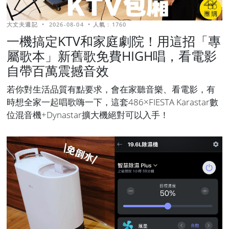
大丈夫週記
•
2026-08-04
•
人氣 : 1760
一機搞定KTV和家庭劇院！用這招「專
屬歌本」新舊歌免費HIGH唱，看電影
自帶百萬震撼音效
若你對生活品質有點要求，會在家聽音樂、看電影，有
時想全家一起唱歌嗨一下，這套486×FIESTA Karastar數
位混音機+Dynastar擴大機絕對可以入手！