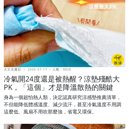
大丈夫週記
•
2026-07-17
•
人氣 : 8828
冷氣開24度還是被熱醒？涼墊殘酷大
PK，「這個」才是降溫散熱的關鍵
身為一個超怕熱人類，決定認真研究涼感墊推薦清單，
不但能降低體感溫度、減少流汗，甚至冷氣溫度不用調
這麼低、風扇不用吹那麼強，省電又環保。