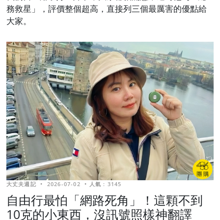
務救星」，評價整個超高，直接列三個最厲害的優點給
大家。
大丈夫週記
•
2026-07-02
•
人氣 : 3145
自由行最怕「網路死角」！這顆不到
10克的小東西，沒訊號照樣神翻譯