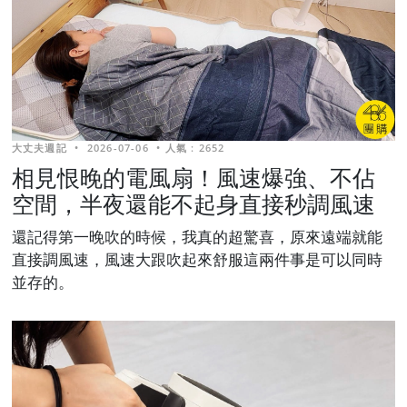
大丈夫週記
•
2026-07-06
•
人氣 : 2652
相見恨晚的電風扇！風速爆強、不佔
空間，半夜還能不起身直接秒調風速
還記得第一晚吹的時候，我真的超驚喜，原來遠端就能
直接調風速，風速大跟吹起來舒服這兩件事是可以同時
並存的。