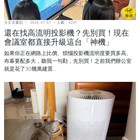
大丈夫週記
•
2026-07-07
•
人氣 : 4297
還在找高流明投影機？先別買！現在
會議室都直接升級這台「神機」
如果你正在網路上比價、煩惱投影機流明度要買多高、
布幕要配多大，聽我一句勸，先別買！之前我們辦公室
就是花了30幾萬建置... ​​​​​​​