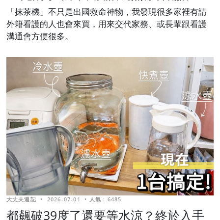
「抹茶機」不只是出國救命神物，我發現很多家裡有請
外籍看護的人也會來買，用來交代家務、或長輩跟看護
溝通會方便很多。
大丈夫週記
•
2026-07-01
•
人氣 : 6485
都飆破39度了還要等水涼？終於入手