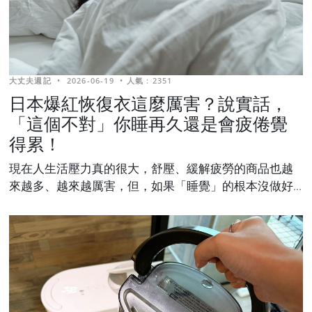
大丈夫週記
•
2026-06-19
•
人氣 : 2351
日本爆紅恢復衣這麼厲害？說實話，
「這個不對」你睡再久還是會疲倦覺
得累！
現在人生活壓力真的很大，舒壓、緩解疲勞的商品也越
來越多、越來越厲害，但，如果「睡覺」的根本沒做好...