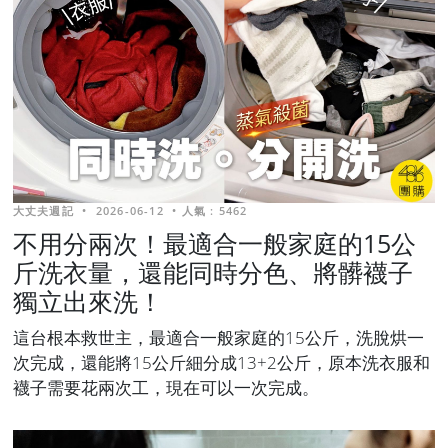
大丈夫週記
•
2026-06-12
•
人氣 : 5462
不用分兩次！最適合一般家庭的15公
斤洗衣量，還能同時分色、將髒襪子
獨立出來洗！
這台根本救世主，最適合一般家庭的15公斤，洗脫烘一
次完成，還能將15公斤細分成13+2公斤，原本洗衣服和
襪子需要花兩次工，現在可以一次完成。