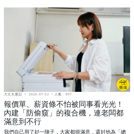
大丈夫週記
•
2026-07-02
•
人氣 : 897
報價單、薪資條不怕被同事看光光！
內建「防偷窺」的複合機，連老闆都
滿意到不行
我們自己用了好一陣子，大家都很滿意，還封他為「總