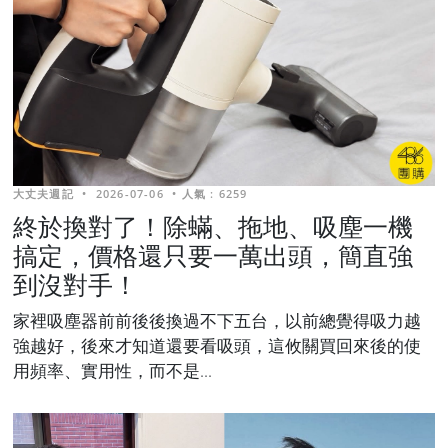
大丈夫週記
•
2026-07-06
•
人氣 : 6259
終於換對了！除蟎、拖地、吸塵一機
搞定，價格還只要一萬出頭，簡直強
到沒對手！
家裡吸塵器前前後後換過不下五台，以前總覺得吸力越
強越好，後來才知道還要看吸頭，這攸關買回來後的使
用頻率、實用性，而不是...