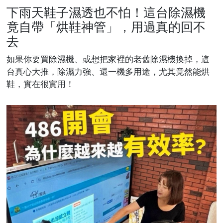
下雨天鞋子濕透也不怕！這台除濕機
竟自帶「烘鞋神管」，用過真的回不
去
如果你要買除濕機、或想把家裡的老舊除濕機換掉，這
台真心大推，除濕力強、還一機多用途，尤其竟然能烘
鞋，實在很實用！