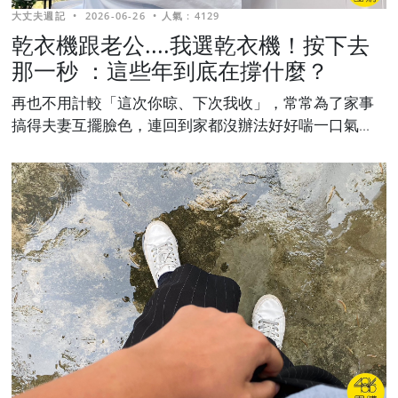
大丈夫週記
•
2026-06-26
•
人氣 : 4129
乾衣機跟老公....我選乾衣機！按下去
那一秒 ：這些年到底在撐什麼？
再也不用計較「這次你晾、下次我收」，常常為了家事
搞得夫妻互擺臉色，連回到家都沒辦法好好喘一口氣...