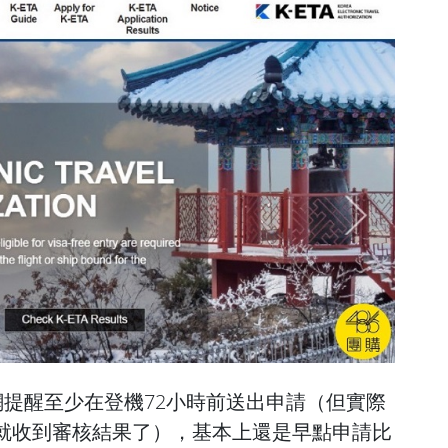
網提醒
至少在登機72小時前
送出申請（但實際
時就收到審核結果了），基本上還是早點申請比