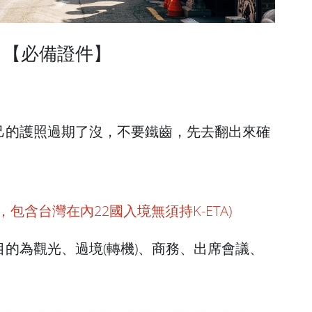
【必備證件】
己的護照過期了沒，不要鐵齒，先去翻出來確
底前，包含台灣在內22國入境無須持K-ETA)
的為觀光、過境(轉機)、商務、出席會議、