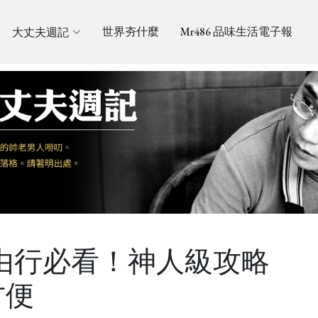
大丈夫週記
世界夯什麼
Mr486 品味生活電子報
自由行必看！神人級攻略
方便