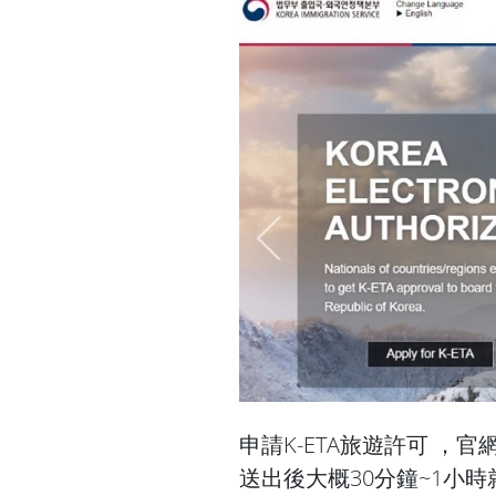
申請K-ETA旅遊許可 ，官
送出後大概30分鐘~1小