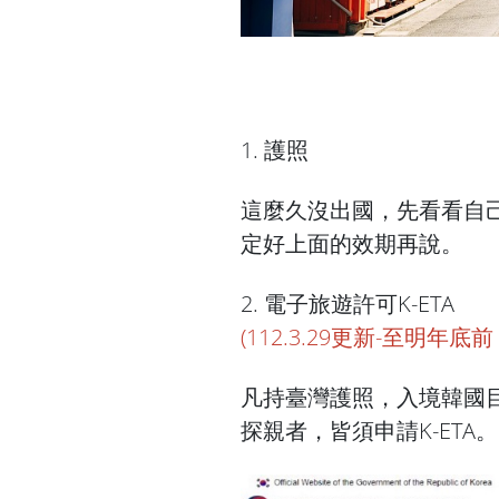
1. 護照
這麼久沒出國，先看看自
定好上面的效期再說。
2. 電子旅遊許可K-ETA
(112.3.29更新-至明年
凡持臺灣護照，入境韓國目
探親者，皆須申請K-ETA。