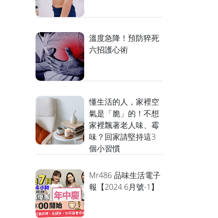
溫度急降！預防猝死
六招護心術
懂生活的人，家裡空
氣是「脆」的！不想
家裡飄著老人味、霉
味？回家請堅持這3
個小習慣
Mr486 品味生活電子
報【2024 6月號-1】