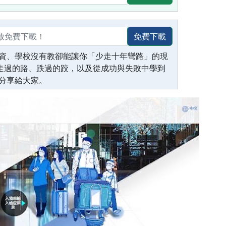
免費下載
資、學校沒有教卻能讓你「少走十年彎路」的現
生走過的路、跌過的跤，以及從成功與失敗中學到
分享給大家。