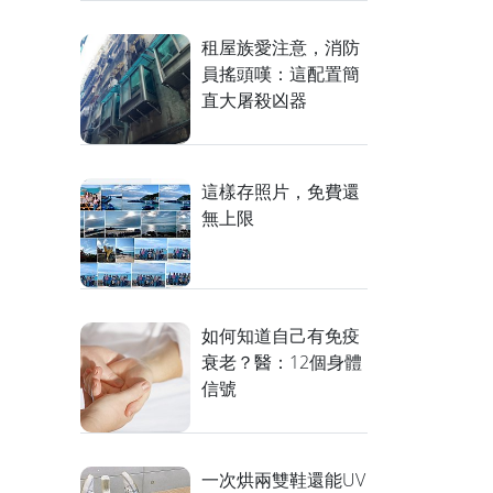
租屋族愛注意，消防
員搖頭嘆：這配置簡
直大屠殺凶器
這樣存照片，免費還
無上限
如何知道自己有免疫
衰老？醫：12個身體
信號
一次烘兩雙鞋還能UV