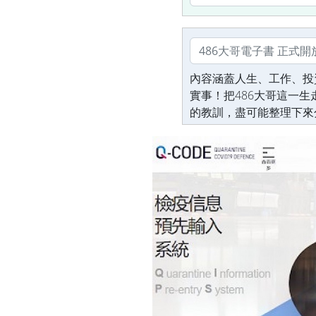
內容涵蓋人生、工作、投
實事！把486大哥這一
的教訓，盡可能整理下來