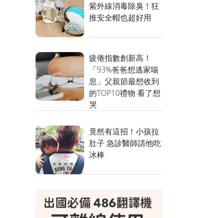
紫外線消毒除臭！狂
推安全帽也超好用
疲倦指數創新高！
「93%爸爸想逃家喘
息」父親節最想收到
的TOP10禮物 看了想
哭
竟然有這招！小孩拉
肚子 急診醫師請他吃
冰棒