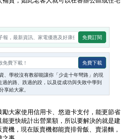
次補貨，如此老客人就可以在各辦公區或住宅
免費訂閱
免費下載
資、學校沒有教卻能讓你「少走十年彎路」的現
生走過的路、跌過的跤，以及從成功與失敗中學到
分享給大家。
鼓勵大家使用信用卡、悠遊卡支付，能更節省
且能更快統計出營業額，所以要解決的就是建
做販賣機，現在販賣機都能賣排骨飯、賣湯麵，
難之事。