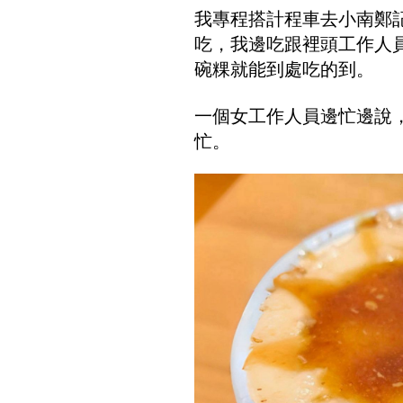
我專程搭計程車去小南鄭
吃，我邊吃跟裡頭工作人
碗粿就能到處吃的到。
一個女工作人員邊忙邊說
忙。