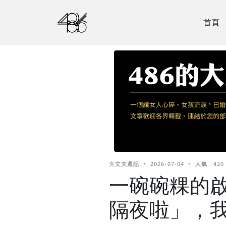
首頁
大丈夫週記
•
2026-07-04
•
人氣 : 420
一碗碗粿的
隔夜啦」，