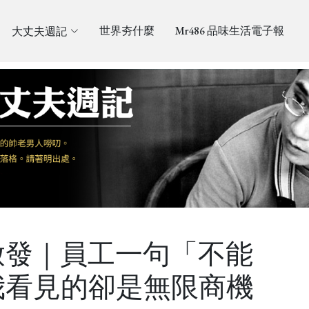
大丈夫週記
世界夯什麼
Mr486 品味生活電子報
啟發｜員工一句「不能
我看見的卻是無限商機