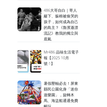
486大哥自白｜寄人
籬下、躲棉被偷哭的
孩子，如何成為自己
的島主？《魯濱遜漂
流記》教我的獨立與
底氣
Mr486 品味生活電子
報【2025 10月
號-1】
暑假壓軸必去！屏東
縣民公園化身「迷你
遊樂園」，旋轉木
馬、海盜船通通免費
暢玩