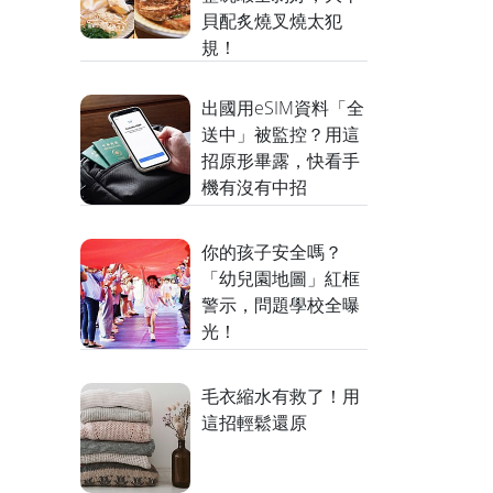
貝配炙燒叉燒太犯
規！
出國用eSIM資料「全
送中」被監控？用這
招原形畢露，快看手
機有沒有中招
你的孩子安全嗎？
「幼兒園地圖」紅框
警示，問題學校全曝
光！
毛衣縮水有救了！用
這招輕鬆還原