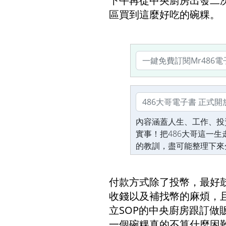
下午再從中央廚房出發二
區買到這麼好吃的碗粿。
內容涵蓋人生、工作、投
實事！把486大哥這一
的教訓，盡可能整理下來
付款方式除了投幣，最好
收錢以及補找幣的麻煩，
立SOP的中央廚房跟訂
一個碗粿真的不算什麼困