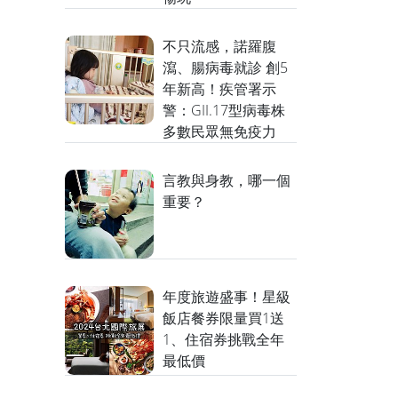
不只流感，諾羅腹
瀉、腸病毒就診 創5
年新高！疾管署示
警：GII.17型病毒株
多數民眾無免疫力
言教與身教，哪一個
重要？
年度旅遊盛事！星級
飯店餐券限量買1送
1、住宿券挑戰全年
最低價