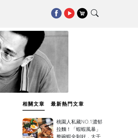
相關文章
最新熱門文章
桃園人私藏NO.1濃郁
拉麵！「蝦蝦風暴」
整碗蝦全剝好，大干