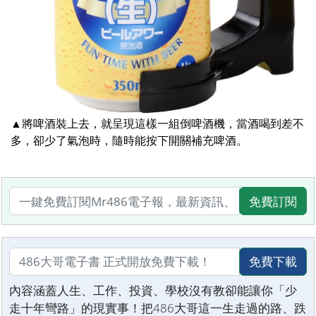
▲將啤酒裝上去，就呈現這樣一組倒啤酒機，當酒喝到差不
多，卻少了氣泡時，隨時能按下開關補充啤酒。
免費訂閱
免費下載
內容涵蓋人生、工作、投資、學校沒有教卻能讓你「少
走十年彎路」的現實事！把486大哥這一生走過的路、跌