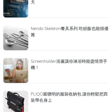
天
Nendo Skeleton餐具系列 吃頓飯也能很優
雅
Screenholder浴簾讓你淋浴時能盡情滑手
機！
PLIQO最聰明的服裝收納包 讓你輕鬆把西
裝帶在身上