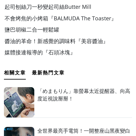
起司刨絲刀一秒變起司絲Butter Mill
不會烤焦的小烤箱『BALMUDA The Toaster』
鹽巴胡椒二合一輕鬆罐
醬油的革命！新感覺的調味料『美容醬油』
媒體接連報導的『石頭冰塊』
相關文章
最新熱門文章
「めまもりん」靠螢幕太近提醒器、向高
度近視說掰掰！
全世界最亮手電筒！一開整座山黑夜變白