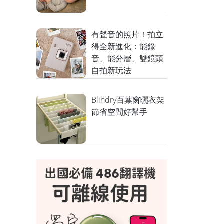
有聲音的照片！拍立
得全新進化：能錄
音、能分層、雙鏡頭
自拍新玩法
Blindry百葉窗曬衣架
節省空間好幫手