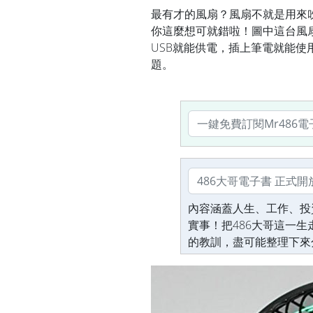
最有才的風扇？風扇不就是用來
你這麼想可就錯啦！圖中這台風
USB就能供電，插上筆電就能
題。
內容涵蓋人生、工作、投
實事！把486大哥這一
的教訓，盡可能整理下來