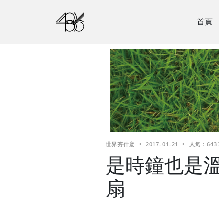
首頁
世界夯什麼
•
2017-01-21
•
人氣 : 643
是時鐘也是溫
扇