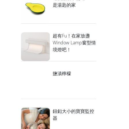
是湯匙的家
超有Fu！在家放盞
Window Lamp窗型情
境燈吧！
鹽漬檸檬
鈕釦大小的寶寶監控
器