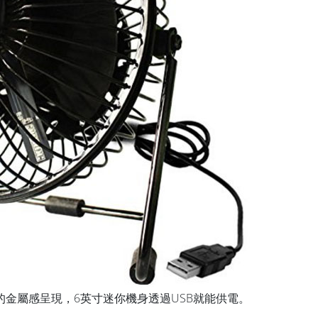
金屬感呈現，6英寸迷你機身透過USB就能供電。