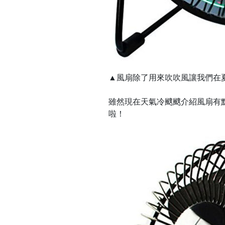
▲風扇除了用來吹吹風讓我們在
雖然現在天氣冷颼颼介紹風扇有
啦！