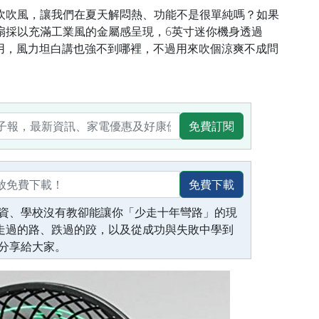
吹吹風，讓我們在夏天解悶熱、功能不是很單純嗎？如果
扇採以充滿工業風的金屬感呈現，6英寸迷你機身透過
使用，風力坦白講也強不到哪裡，不過用來吹個涼爽不成問
免費訂閱
免費下載
資、學校沒有教卻能讓你「少走十年彎路」的現
生走過的路、跌過的跤，以及從成功與失敗中學到
分享給大家。