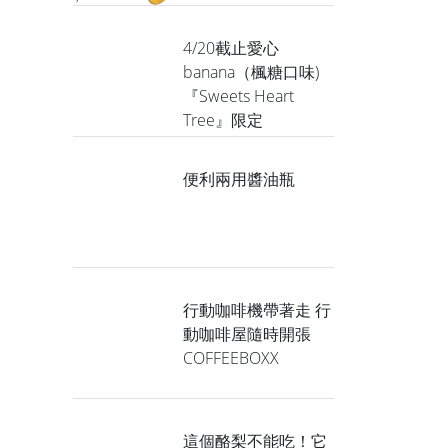
4/20截止愛心
banana（楓糖口味)
『Sweets Heart
Tree』限定
便利兩用醬油瓶
行動咖啡機帶著走 行
動咖啡屋隨時開張
COFFEEBOXX
這個酪梨不能吃！它