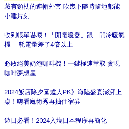
藏有頸枕的連帽外套 吹幾下隨時隨地都能
小睡片刻
收到帳單嚇壞！「開電暖器」跟「開冷暖氣
機」 耗電量差了4倍以上
必敗絕美奶泡咖啡機！一鍵極速萃取 實現
咖啡夢想屋
2024飯店除夕圍爐大PK》海陸盛宴澎湃上
桌！嗨看魔術秀再抽住宿券
遊日必看！2024入境日本程序再簡化