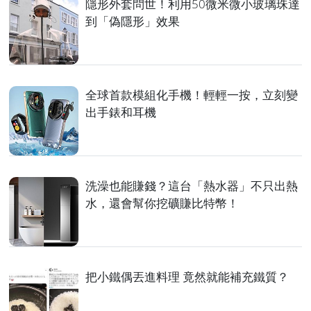
隱形外套問世！利用50微米微小玻璃珠達
到「偽隱形」效果
全球首款模組化手機！輕輕一按，立刻變
出手錶和耳機
洗澡也能賺錢？這台「熱水器」不只出熱
水，還會幫你挖礦賺比特幣！
把小鐵偶丟進料理 竟然就能補充鐵質？