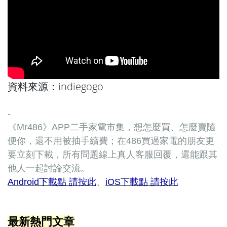
資料來源：
indiegogo
-
《Mr486》APP二手家電市集，想怎麼買、怎麼賣隨
便你，還不用被抽手續費；在486買過家電的朋友更
要立刻下載，所有問題線上真人客服回覆，還能跟其
他人一起討論交流。
Android下載點 請按此
、
iOS下載點 請按此
最新熱門文章