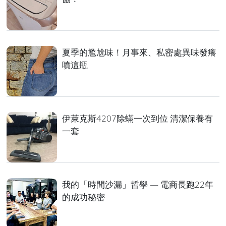
夏季的尷尬味！月事來、私密處異味發癢
噴這瓶
伊萊克斯4207除蟎一次到位 清潔保養有
一套
我的「時間沙漏」哲學 — 電商長跑22年
的成功秘密