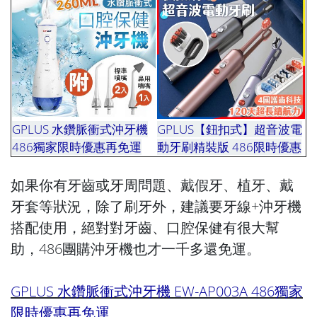
GPLUS 水鑽脈衝式沖牙機
GPLUS【鈕扣式】超音波電
486獨家限時優惠再免運
動牙刷精裝版 486限時優惠
如果你有牙齒或牙周問題、戴假牙、植牙、戴
牙套等狀況，除了刷牙外，建議要牙線+沖牙機
搭配使用，絕對對牙齒、口腔保健有很大幫
助，486團購沖牙機也才一千多還免運。
GPLUS 水鑽脈衝式沖牙機 EW-AP003A 486獨家
限時優惠再免運