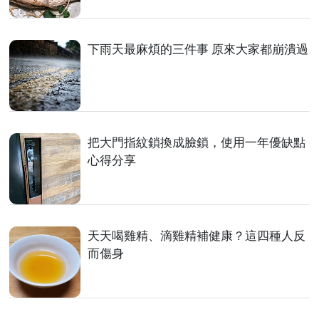
下雨天最麻煩的三件事 原來大家都崩潰過
把大門指紋鎖換成臉鎖，使用一年優缺點
心得分享
天天喝雞精、滴雞精補健康？這四種人反
而傷身