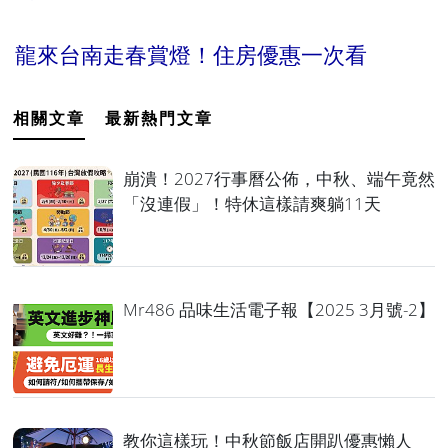
龍來台南走春賞燈！住房優惠一次看
相關文章
最新熱門文章
崩潰！2027行事曆公佈，中秋、端午竟然
「沒連假」！特休這樣請爽躺11天
Mr486 品味生活電子報【2025 3月號-2】
教你這樣玩！中秋節飯店開趴優惠懶人