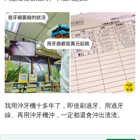
我用沖牙機十多年了，即使刷過牙、用過牙
線、再用沖牙機沖，一定都還會沖出渣渣。