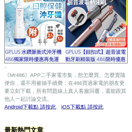
GPLUS 水鑽脈衝式沖牙機
GPLUS【鈕扣式】超音波電
486獨家限時優惠再免運
動牙刷精裝版 486限時優惠
-
《Mr486》APP二手家電市集，想怎麼買、怎麼賣隨
便你，還不用被抽手續費；在486買過家電的朋友更
要立刻下載，所有問題線上真人客服回覆，還能跟其
他人一起討論交流。
Android下載點 請按此
、
iOS下載點 請按此
最新熱門文章