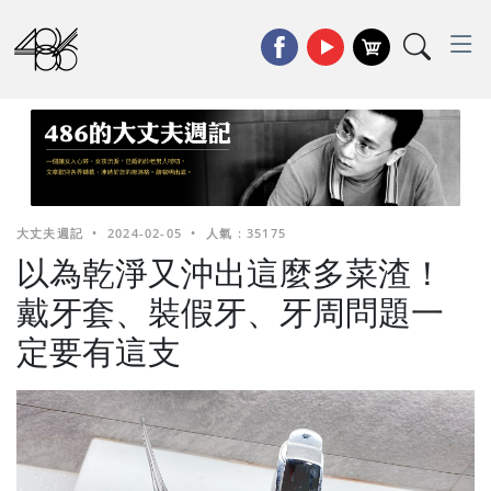
大丈夫週記
•
2024-02-05
•
人氣 : 35175
以為乾淨又沖出這麼多菜渣！
戴牙套、裝假牙、牙周問題一
定要有這支