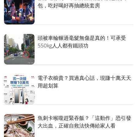
包，吃好喝好再抽總統套房
頭被車輪輾過毫髮無傷是真的！可承受
550kg人人都有鐵頭功
電子衣櫥貴？買過真心話，現賺十萬天天
用超划算
魚刺卡喉嚨趕緊吞飯？「這動作」恐引發
大出血，正確自救法快傳給家人看