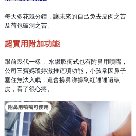
每天多花幾分鐘，讓未來的自己免去皮肉之苦
及荷包破洞之苦。
超實用附加功能
跟前幾代一樣， 水鑽脈衝式也有附鼻用噴嘴，
公司三寶媽瓊婷激推這項功能，小孩常因鼻子
塞住無法入眠，還會擤鼻涕擤到紅通通還破
皮，看了很心疼。