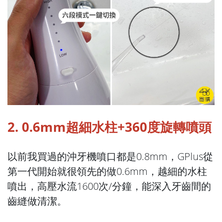
2. 0.6mm超細水柱+360度旋轉噴頭
以前我買過的沖牙機噴口都是0.8mm，GPlus從
第一代開始就很領先的做0.6mm，越細的水柱
噴出，高壓水流1600次/分鐘，能深入牙齒間的
齒縫做清潔。