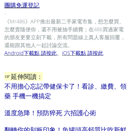
團購免運登記
-
《Mr486》APP推出最新二手家電市集，想怎麼買、
怎麼賣隨便你，還不用被抽手續費；在486買過家電
的朋友更要立刻下載，所有問題線上真人客服回覆，
還能跟其他人一起討論交流。
Android下載點 請按此
、
iOS下載點 請按此
☞延伸閱讀：
不用擔心忘記帶健保卡了！看診、繳費、領
藥 手機一機搞定
溫度急降！預防猝死 六招護心術
翻轉你的刻板印象！魚罐頭高鈣質比吃新鮮