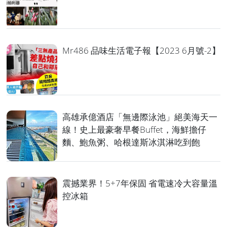
Mr486 品味生活電子報【2023 6月號-2】
高雄承億酒店「無邊際泳池」絕美海天一
線！史上最豪奢早餐Buffet，海鮮擔仔
麵、鮑魚粥、哈根達斯冰淇淋吃到飽
震撼業界！5+7年保固 省電速冷大容量溫
控冰箱