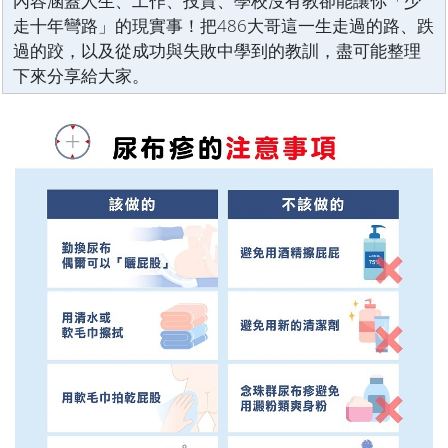
內容涵蓋人生、工作、投資、學校沒有教卻能讓你「少
走十年彎路」的現實事！把486大哥這一生走過的路、跌
過的跤，以及從成功與失敗中學到的教訓，盡可能整理
下來分享給大家。