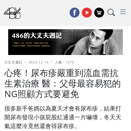
大丈夫週記
•
2022-12-14
•
人氣 : 7278
心疼！尿布疹嚴重到流血需抗
生素治療 醫：父母最容易犯的
NG照顧方式要避免
很多新手爸媽以為夏天才會有尿布疹，結果打
開尿布發現小孩屁股紅通通一片嚇壞，冬天天
氣這麼冷竟然還會得尿布疹。