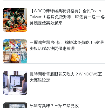
【WBCQ棒球經典賽資格賽】全民Team
Taiwan！客房免費升等、啤酒買一送一 各
路應援優惠揪起來
三麗鷗主題房6折、榴槤冰免費吃！5家最
夯飯店聯名快閃優惠整理
長時間看電腦眼花又吃力？WINDOWS五
大護眼設定
冰箱有異味？三招立除見效