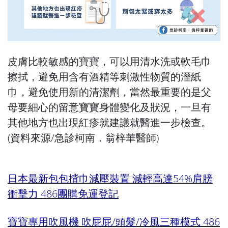
皮膚比較敏感的寶寶，可以用清水洗或軟毛巾
擦拭，避免用含有酒精等刺激性物質的溼紙
巾，避免使用新的清潔劑，當然最重要的是父
母要細心的留意寶寶身體變化及狀況，一旦有
其他地方也出現紅疹就建議就醫進一步檢查。
(資料來源/
急診柯南．翁梓華醫師
)
日本最新包包揹巾減壓裝置 減輕高達54%肩膀
衝擊力 486團購免運登記
寶寶專用吹風機 吹屁屁/頭髮/冷風三種模式 486