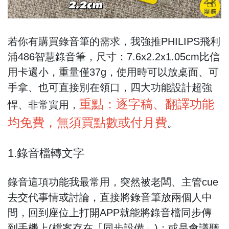
若你有購買錄音筆的需求，我強推PHILIPS飛利
浦486智慧錄音筆，尺寸：7.6x2.2x1.05cm比信
用卡還小，重量僅37g，使用時可以放桌面、可
手拿、也可直接別在領口，四大功能設計超強
重點：逐字稿、翻譯功能
悍、非常實用，
均免費，無須買點數或付月費
。
1.錄音檔轉文字
錄音這項功能我最常用，突然被老闆、主管cue
去交代事情或討論，直接將錄音筆放兩個人中
間，回到座位上打開APP就能將錄音檔同步傳
到手機上(檔案存在「同步設備」)；或是會議聽