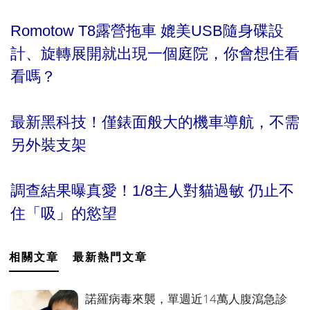
Romotow T8露營拖車 媲美USB隨身碟設
計、旋轉展開就出現一個庭院，你會想住看
看嗎
？
最新黑科技！僅錶面般大的機車導航，不需
另外裝支架
調查結果曝真愛！1/8主人對貓過敏 仍止不
住「吸」的慾望
相關文章
最新熱門文章
諾羅病毒來襲，單週近14萬人腹瀉急診