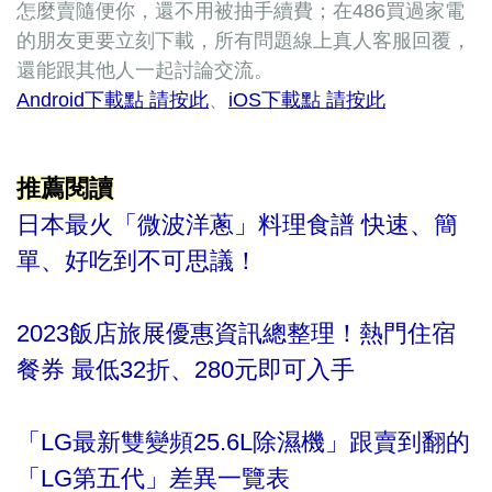
怎麼賣隨便你，還不用被抽手續費；在486買過家電
的朋友更要立刻下載，所有問題線上真人客服回覆，
還能跟其他人一起討論交流。
Android下載點 請按此
、
iOS下載點 請按此
推薦閱讀
日本最火「微波洋蔥」料理食譜 快速、簡
單、好吃到不可思議！
2023飯店旅展優惠資訊總整理！熱門住宿
餐券 最低32折、280元即可入手
「LG最新雙變頻25.6L除濕機」跟賣到翻的
「LG第五代」差異一覽表