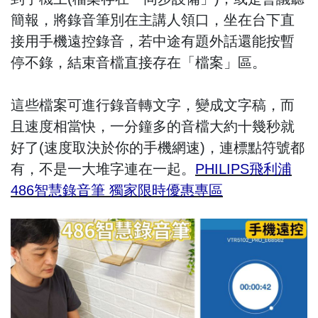
簡報，將錄音筆別在主講人領口，坐在台下直
接用手機遠控錄音，若中途有題外話還能按暫
停不錄，結束音檔直接存在「檔案」區。
這些檔案可進行錄音轉文字，變成文字稿，而
且速度相當快，一分鐘多的音檔大約十幾秒就
好了(速度取決於你的手機網速)，連標點符號都
有，不是一大堆字連在一起。
PHILIPS飛利浦
486智慧錄音筆 獨家限時優惠專區