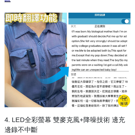
4. LED全彩螢幕 雙麥克風+降噪技術 邊充
邊錄不中斷