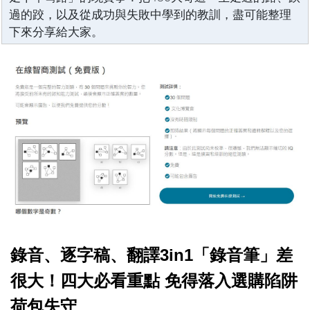
過的跤，以及從成功與失敗中學到的教訓，盡可能整理
下來分享給大家。
錄音、逐字稿、翻譯3in1「錄音筆」差
很大！四大必看重點 免得落入選購陷阱
荷包失守