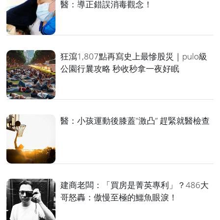
醫：導正錯誤消毒觀念！
狂瀉1,807點再寫史上最慘股災｜pulo級
公園行曩攻略 秒收秒拿一夜好眠
醫：小孩運動後膝蓋"激凸” 趕緊就醫檢查
建商老闆：「買房是菁英專利」？486大
哥怒轟：傲慢至極的鱷魚眼淚！