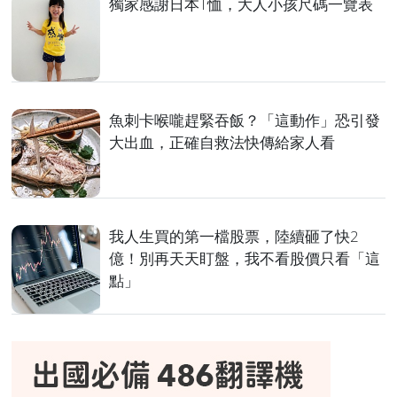
獨家感謝日本T恤，大人小孩尺碼一覽表
魚刺卡喉嚨趕緊吞飯？「這動作」恐引發
大出血，正確自救法快傳給家人看
我人生買的第一檔股票，陸續砸了快2
億！別再天天盯盤，我不看股價只看「這
點」