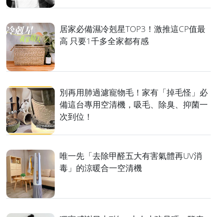
居家必備濕冷剋星TOP3！激推這CP值最
高 只要1千多全家都有感
別再用肺過濾寵物毛！家有「掉毛怪」必
備這台專用空清機，吸毛、除臭、抑菌一
次到位！
唯一先「去除甲醛五大有害氣體再UV消
毒」的涼暖合一空清機