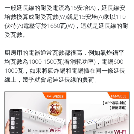
一般延長線的耐受電流為15安培(A)，延長線安
培數換算成耐受瓦數(W)就是15安培(A)乘以110
伏特(A)電壓等於1650瓦(W)，這就是延長線的耐
受瓦數。
廚房用的電器通常瓦數都很高，例如氣炸鍋平
均瓦數為1000-1500瓦(看消耗功率)，電鍋600-
1000瓦，如果將氣炸鍋和電鍋插在同一條延長
線上，幾乎就會超過延長線的負荷。