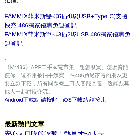
把握。
FAMMIX菲米斯雙排6插4埠(USB+Type-C)支援
快充 486獨家優惠免運登記
FAMMIX菲米斯單排3插2埠USB 486獨家優惠免
運登記
-
《Mr486》APP二手家電市集，想怎麼買、怎麼賣隨
便你，還不用被抽手續費；在486買過家電的朋友更
要立刻下載，所有問題線上真人客服回覆，還能跟其
他人一起討論交流。
Android下載點 請按此
、
iOS下載點 請按此
最新熱門文章
安心大口吃飯吃麵！熱量才54大卡