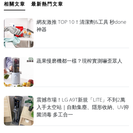
相關文章
最新熱門文章
網友激推 TOP 10！清潔劑&工具 秒done
神器
蔬果慢磨機都一樣？現榨實測嚇歪眾人
震撼市場！LG A9T新規「LITE」不到2萬
入手太空站｜自動集塵、隱形收納、UV抑
菌消毒 多工合一