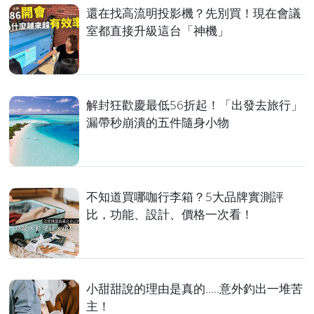
還在找高流明投影機？先別買！現在會議
室都直接升級這台「神機」
解封狂歡慶最低56折起！「出發去旅行」
漏帶秒崩潰的五件隨身小物
不知道買哪咖行李箱？5大品牌實測評
比，功能、設計、價格一次看！
小甜甜說的理由是真的.....意外釣出一堆苦
主！