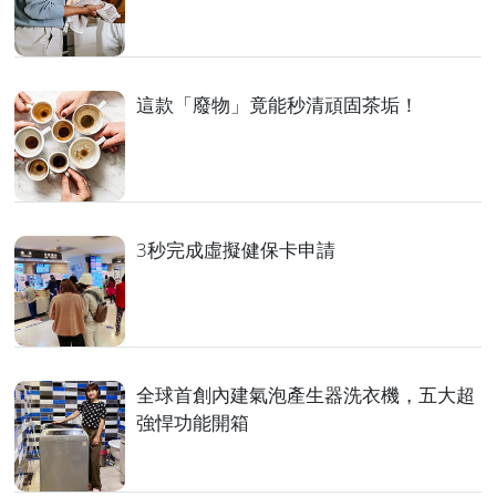
這款「廢物」竟能秒清頑固茶垢！
3秒完成虛擬健保卡申請
全球首創內建氣泡產生器洗衣機，五大超
強悍功能開箱