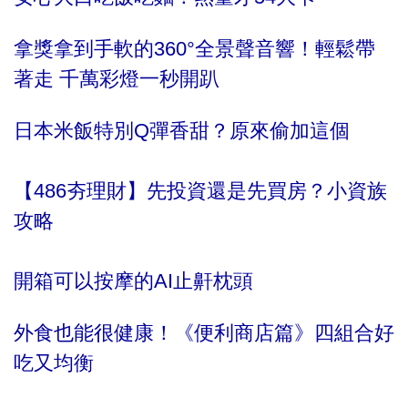
拿獎拿到手軟的360°全景聲音響！輕鬆帶
著走 千萬彩燈一秒開趴
日本米飯特別Q彈香甜？原來偷加這個
【486夯理財】先投資還是先買房？小資族
攻略
開箱可以按摩的AI止鼾枕頭
外食也能很健康！《便利商店篇》四組合好
吃又均衡