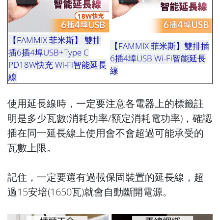
【FAMMIX 菲米斯】 雙排
【FAMMIX 菲米斯】雙排插
插6插4埠USB+Type C
6插4埠USB Wi-Fi智能延長
PD18W快充 Wi-Fi智能延長
線
延長線延長線延長線
..
線
使用延長線時，一定要注意各電器上的標籤註
明是多少瓦數(消耗功率/額定消耗電功率)，確認
插在同一延長線上使用會不會超過可能承受的
瓦數上限。
記住，一定要選有過載保固裝置的延長線，超
過15安培(1650瓦)就會自動斷開電源。