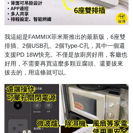
我這組是FAMMIX菲米斯推出的最新版，6座雙
排插、2個USB孔、2個Type-C孔，其中一個還
支援PD 18W快充。不僅是放廚房好用，客廳也
好用，不需要再買這麼多顆豆腐頭、還要拔來
拔去的，用這條就可以。