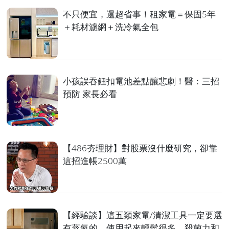
不只便宜，還超省事！租家電＝保固5年
＋耗材濾網＋洗冷氣全包
小孩誤吞鈕扣電池差點釀悲劇！醫：三招
預防 家長必看
【486夯理財】對股票沒什麼研究，卻靠
這招進帳2500萬
【經驗談】這五類家電/清潔工具一定要選
有蒸氣的，使用起來輕鬆很多，殺菌力和