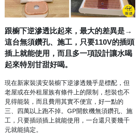
跟櫥下逆滲透比起來，最大的差異是→
這台無須鑽孔、施工，只要110V的插頭
插上就能使用，而且多一項設計讓水喝
起來特別甘甜好喝。
現在新家裝潢安裝櫥下逆滲透幾乎是標配，但
老屋或在外租屋族有條件上的限制，想裝也不
見得能裝，而且費用其實不便宜，好一點的
三、四萬以上跑不掉。GP開飲機無須鑽孔、施
工，只要插頭插上就能使用，一台還只要幾千
元就能搞定。