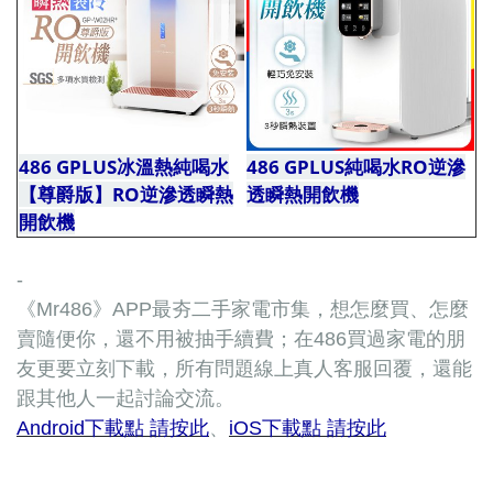
486 GPLUS冰溫熱純喝水
486 GPLUS純喝水RO逆滲
【尊爵版】RO逆滲透瞬熱
透瞬熱開飲機
機機機機機機
開飲機
機機
-
《Mr486》APP最夯二手家電市集，想怎麼買、怎麼
賣隨便你，還不用被抽手續費；在486買過家電的朋
友更要立刻下載，所有問題線上真人客服回覆，還能
跟其他人一起討論交流。
Android下載點 請按此
、
iOS下載點 請按此