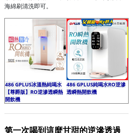
海綿刷清洗即可。
486 GPLUS冰溫熱純喝水
486 GPLUS純喝水RO逆滲
【尊爵版】RO逆滲透瞬熱
透瞬熱開飲機
機機機機機機
開飲機
機機
第一次喝到這麼甘甜的逆滲透過