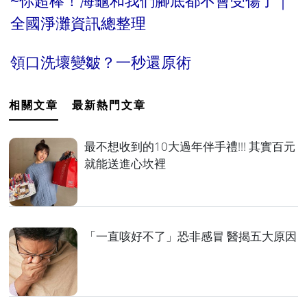
~你超棒！海龜和我們腳底都不會受傷了｜
全國淨灘資訊總整理
領口洗壞變皺？一秒還原術
相關文章
最新熱門文章
最不想收到的10大過年伴手禮!!! 其實百元
就能送進心坎裡
「一直咳好不了」恐非感冒 醫揭五大原因