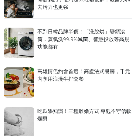
去污力也更強
不到日韓品牌半價！「洗脫烘」變頻滾
筒，蒸氣洗99.9%滅菌、智慧投放等高規
功能都有
高雄情侶約會首選！高盧法式餐廳，千元
內享用浪漫牛排套餐
吃瓜學知識！三種離婚方式 專剋不守信軟
爛男