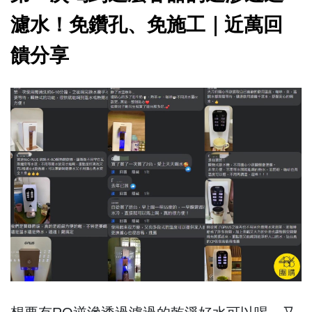
濾水！免鑽孔、免施工｜近萬回
饋分享