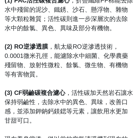
(1) PAC活性碳複合濾心
，折疊纖維PP棉能去除
水中殘留的泥沙、鐵銹、沙石、懸浮物、雜物
等大顆粒雜質；活性碳則進一步深層次的去除
水中的餘氯、異色、異味及部分有機物。
(2) RO逆滲透膜
，航太級RO逆滲透技術，
0.0001微米孔徑，能濾除水中細菌、化學農藥
殘留物、放射性微粒、餘氯、微生物、有機物
等有害物質。
(3) CF弱鹼碳複合濾心
，活性碳加天然岩石讓水
保持弱鹼性，去除水中的異色、異味，改善口
感，並添加鉀鈉鈣鎂鍶等元素，讓飲用水更加
甘甜可口。