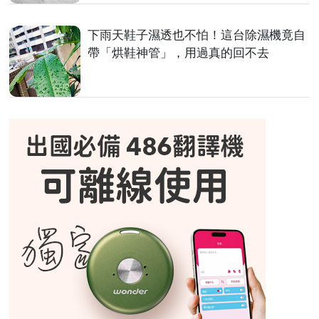
下雨天鞋子濕透也不怕！這台除濕機竟自
帶「烘鞋神管」，用過真的回不去