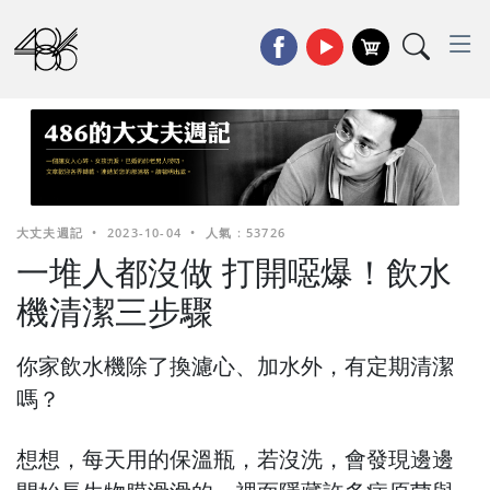
大丈夫週記
•
2023-10-04
•
人氣 : 53726
一堆人都沒做 打開噁爆！飲水
機清潔三步驟
你家飲水機除了換濾心、加水外，有定期清潔
嗎？
想想，每天用的保溫瓶，若沒洗，會發現邊邊