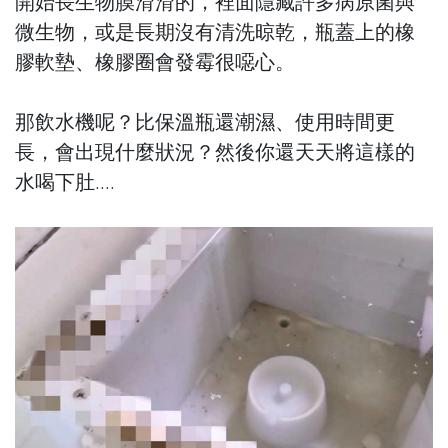
開始長生物膜滑滑的，裡面隱藏許多病原菌與
微生物，或是長期沒有清洗晾乾，瓶蓋上的橡
膠軟墊、橡膠圈會發霉很噁心。
那飲水機呢？比保溫瓶還潮濕、使用時間更
長，會出現什麼狀況？然後你還天天將這樣的
水喝下肚....