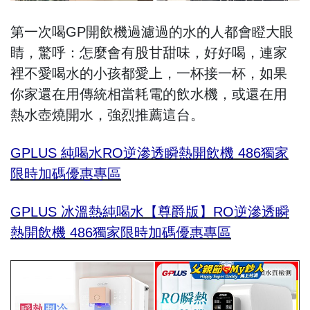
第一次喝GP開飲機過濾過的水的人都會瞪大眼
睛，驚呼：怎麼會有股甘甜味，好好喝，連家
裡不愛喝水的小孩都愛上，一杯接一杯，如果
你家還在用傳統相當耗電的飲水機，或還在用
熱水壺燒開水，強烈推薦這台。
GPLUS 純喝水RO逆滲透瞬熱開飲機 486獨家
限時加碼優惠專區
GPLUS 冰溫熱純喝水【尊爵版】RO逆滲透瞬
熱開飲機 486獨家限時加碼優惠專區