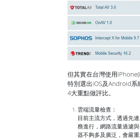
但其實在台灣使用iPhone
特別選出iOS及Andro
4大重點做評比。
雲端流量檢查：
目前主流方式，透過先連
務進行，網路流量過濾與
器不夠多及廣泛，會嚴重