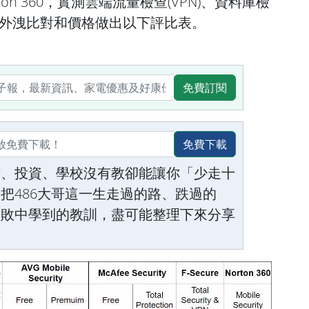
、Norton 360，實測雲端流量檢查(VPN)、資料庫檢
資外洩比對和價格做出以下評比表。
免費訂閱
免費下載
作、投資、學校沒有教卻能讓你「少走十
把486大哥這一生走過的路、跌過的
失敗中學到的教訓，盡可能整理下來分享