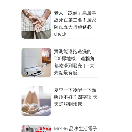
老人「跌倒」高居事
故死亡第二名！居家
防跌五大措施務必
check
實測能邊拖邊洗的
T80掃地機，連牆角
都乾淨到發亮｜3大
亮點最有感
夏季一下冷醒一下熱
醒睡不好？四字訣 天
天舒服到賴床
Mr486 品味生活電子