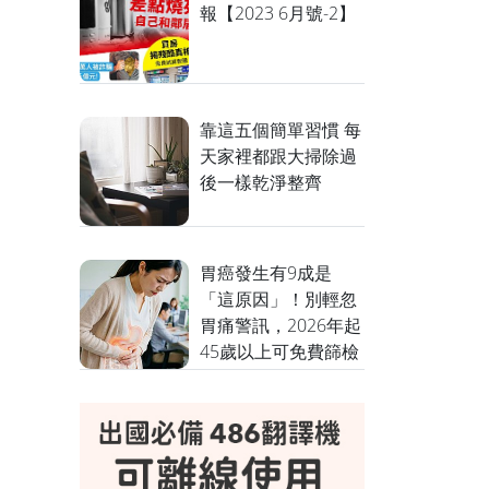
報【2023 6月號-2】
靠這五個簡單習慣 每
天家裡都跟大掃除過
後一樣乾淨整齊
胃癌發生有9成是
「這原因」！別輕忽
胃痛警訊，2026年起
45歲以上可免費篩檢