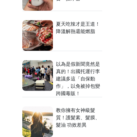
夏天吃辣才是王道！
降溫解熱還能燃脂
以為是假新聞竟然是
真的！出國托運行李
建議多這「自保動
作」，以免被掉包變
跨國毒販！
教你擁有女神級髮
質！護髮素、髮膜、
髮油 功效差異