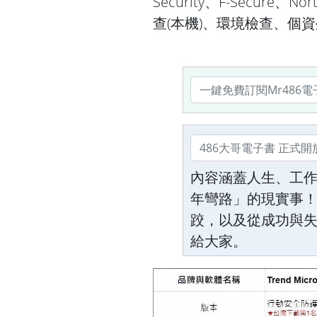
Security、F-Secure
查(本機)、環境檢查、個
內容涵蓋人生、工
年彎路」的現實事！
跤，以及從成功與
給大家。