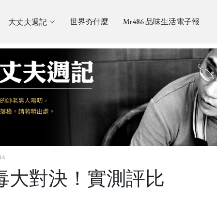
大丈夫週記
世界夯什麼
Mr486 品味生活電子報
14
防毒大對決！實測評比