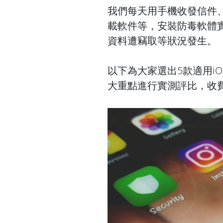
我們每天用手機收發信件
載軟件等，安裝防毒軟體
資料遭竊取等狀況發生。
以下為大家選出5款適用iO
大重點進行實測評比，收