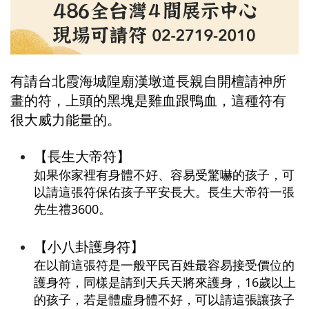
有請台北霞海城隍廟漢墩道長親自開檀請神所
畫的符，上頭的黑塊是雞血跟鴨血，這種符有
很大威力能量的。
【長生大帝符】
如果你家裡有身體不好、容易受驚嚇的孩子，可
以請這張符保佑孩子平安長大。長生大帝符一張
先生禮3600。
【小八卦護身符】
在以前這張符是一般平民百姓最容易接受價位的
護身符，同樣是請到天兵天將來護身，16歲以上
的孩子，若是體虛身體不好，可以請這張讓孩子