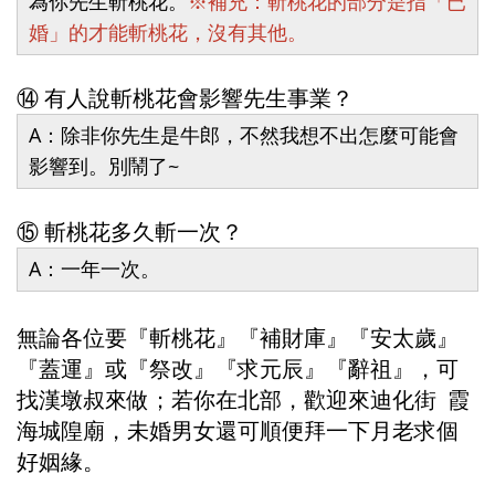
為你先生斬桃花。
※補充：斬桃花的部分是指「已
婚」的才能斬桃花，沒有其他。
⑭ 有人說斬桃花會影響先生事業？
A：除非你先生是牛郎，不然我想不出怎麼可能會
影響到。別鬧了~
⑮ 斬桃花多久斬一次？
A：一年一次。
無論各位要『斬桃花』『補財庫』『安太歲』
『蓋運』或『祭改』『求元辰』『辭祖』，可
找漢墩叔來做；若你在北部，歡迎來迪化街  霞
海城隍廟，未婚男女還可順便拜一下月老求個
好姻緣。