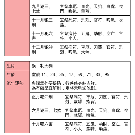
九月犯三、
宜祭車厄、血光、天狗、白虎、喪
七煞
門、晦氣、華蓋。
十一月犯三
宜祭死符、刑剋、官符、晦氣、災
刑
煞。
十一月犯六
宜祭病符、五鬼、劫財、空亡、官
害
符、小人。
十二月犯沖
宜祭病符、車厄、刀關、官符、刑
刑
剋、晦氣、天煞。
生肖
猴 制天狗
年齡
虛歲 11、23、35、47、59、71、83、95
流年運勢
多端意外要提防，行善修身納吉祥。
為有凶星宜解制，定將天狗送他鄉。
正月犯沖刑
宜祭病符、車厄、刀關、官符、刑
剋、歲驛、指背。
六月犯三、七煞
宜祭車厄、血光、天狗、白虎、喪
門、歲驛、晦氣。
十月犯六害
宜祭病符、五鬼、劫財、空亡、官
符、小人、歲驛、劫煞。