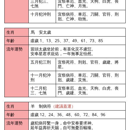
三月犯三、
宜祭車厄、血光、天狗、白虎、喪
七煞
門、亡神、月煞。
十月犯沖刑
宜祭病符、車厄、刀關、官符、刑
剋、亡神、劫煞。
生肖
馬 安太歲
年齡
虛歲 1、13、25、37、49、61、73、85
流年運勢
當頭太歲坐於前，有喜化災不慮愆。
安奉星君求庇佑，一年無事足怡然。
五月犯三刑
宜祭死符、刑剋、官符、歲建、將
星。
十一月犯沖
宜祭病符、車厄、刀關、官符、刑
刑
剋、歲建、災煞。
十二月犯
宜祭車厄、血光、天狗、白虎、喪
三、七煞
門、歲建、天煞。
生肖
羊 制病符
（建議蓋運）
年齡
虛歲 12、24、36、48、60、72、84、96
流年運勢
歲犯病符繫一身，命中安奉要求神。
延年益壽祈天賜，自可無憂百幅臻。