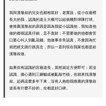
我與漢墩叔的兒女也都相當好，老實說，從小在廟裡
長大的我，認識的道士大概可以組個幾對球隊打球。
會推薦漢墩叔的原因是因為我從小認識他，我知道他
做的都很認真仔細，且不貪財；不需要做的他都會苦
口婆心叫人別亂花錢。他做事非常認真，不會因為忙
就把經文跳行跳頁念，所以一直到現在我家也都是給
漢墩叔做。
如果你有認識的宮廟道長，當然就近方便即可；若沒
認識、擔心遇到三腳貓或被亂敲竹槓，你就來找漢墩
叔。起碼這麼多年下來，沒有人抱怨我推薦的漢墩叔
道長有什麼不好的，全都是好口碑。