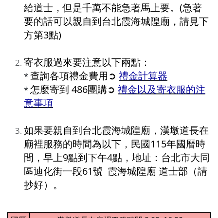
給道士，但是千萬不能急著馬上要。(急著
要的話可以親自到台北霞海城隍廟，請見下
方第3點)
寄衣服過來要注意以下兩點：
查詢各項禮金費用➲
禮金計算器
*
怎麼寄到 486團購➲ 
禮金以及寄衣服的注
*
意事項
如果要親自到台北霞海城隍廟，漢墩道長在
廟裡服務的時間為以下，民國115年國曆時
間，早上9點到下午4點，地址：台北市大同
區迪化街一段61號  霞海城隍廟 道士部（請
抄好）。