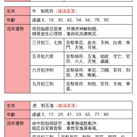
生肖
牛 制死符
（建議蓋運）
年齡
虛歲 6、18、30、42、54、66、78、90
流年運勢
死符臨限厄當來，拜佛求神解制開。
積善放生心理得，逢凶化吉總無災。
三月犯三、七煞
宜祭車厄、血光、天狗、白虎、喪
門、天煞、月煞。
五月犯六害
宜祭病符、五鬼、劫財、空亡、官
符、小人、天煞、歲建。
六月犯沖刑
宜祭病符、車厄、刀關、官符、刑
剋、天煞、晦氣。
九月犯三刑
宜祭死符、刑剋、官符、天煞、華
蓋。
生肖
虎 制五鬼
（建議蓋運）
年齡
虛歲 5、17、29、41、53、65、77、89
流年運勢
命中犯劫得財空，逢事無端怒氣沖。
能忍自安毋貪取，泰然安逸展春風。
四月犯三刑
宜祭死符、刑剋、官符、指背、亡