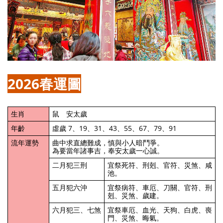
2026春運圖
生肖
鼠 安太歲
年齡
虛歲 7、19、31、43、55、67、79、91
流年運勢
曲中求直總難成，慎與小人暗鬥爭。
為要當年諸事吉，奉安太歲一心誠。
二月犯三刑
宜祭死符、刑剋、官符、災煞、咸
池。
五月犯六沖
宜祭病符、車厄、刀關、官符、刑
剋、災煞、歲建。
六月犯三、七煞
宜祭車厄、血光、天狗、白虎、喪
門、災煞、晦氣。