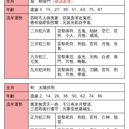
生肖
龍 制喪門
（建議蓋運）
年齡
虛歲 3、15、27、39、51、63、75、87
流年運勢
四時不入病喪家，切莫貪求近鬼邪。
應有福星長照耀，元辰光彩自亨嘉。
二月犯六害
宜祭病符、五鬼、劫財、空亡、官
符、小人、月煞、咸池。
三月犯三刑
宜祭死符、刑剋、官符、月煞、吊
客。
六月犯三、
宜祭車厄、血光、天狗、白虎、喪
七煞
門、月煞、晦氣。
九月犯沖刑
宜祭病符、車厄、刀關、官符、刑
剋、月煞、華蓋。
生肖
蛇 太陽拱照
年齡
虛歲 2、14、26、38、50、62、74、86
流年運勢
萬里無雲天一色，千江有水月雙清。
三思而後行遵守，凡事安然避禍生。
正月犯三刑
宜祭死符、刑剋、官符、亡神、指
背。