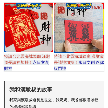
特請台北霞海城隍廟 漢墩
特請台北霞海城隍廟 漢墩道
道長請神加持！
永日文創
長請神加持！
永日文創 迷你
財神
...........
版門神
我和漢墩叔的故事
我家與漢墩叔道長是世交，我奶奶、我爸都跟漢墩叔
的媽媽都很熟識。