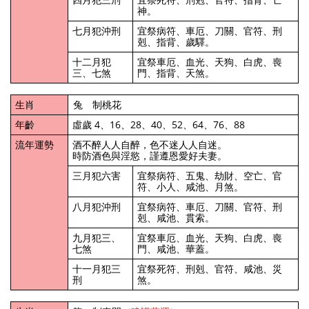
神。
七月犯沖刑
宜祭病符、車厄、刀關、官符、刑
剋、指背、歲驛。
十二月犯
宜祭車厄、血光、天狗、白虎、喪
三、七煞
門、指背、天煞。
生肖
兔 制桃花
年齡
虛歲 4、16、28、40、52、64、76、88
流年運勢
酒不醉人人自醉，色不迷人人自迷。
時防酒色與淫慾，謹遵恩愛好夫妻。
三月犯六害
宜祭病符、五鬼、劫財、空亡、官
符、小人、咸池、月煞。
八月犯沖刑
宜祭病符、車厄、刀關、官符、刑
剋、咸池、貫索。
九月犯三、
宜祭車厄、血光、天狗、白虎、喪
七煞
門、咸池、華蓋。
十一月犯三
宜祭死符、刑剋、官符、咸池、災
刑
煞。