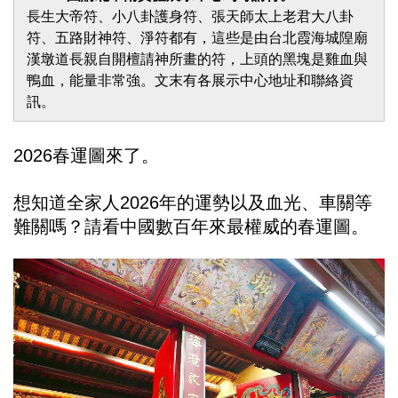
長生大帝符、小八卦護身符、張天師太上老君大八卦
符、五路財神符、淨符都有，這些是由台北霞海城隍廟
漢墩道長親自開檀請神所畫的符，上頭的黑塊是雞血與
鴨血，能量非常強。文末有各展示中心地址和聯絡資
訊。
2026春運圖來了。
想知道全家人2026年的運勢以及血光、車關等
難關嗎？請看中國數百年來最權威的春運圖。