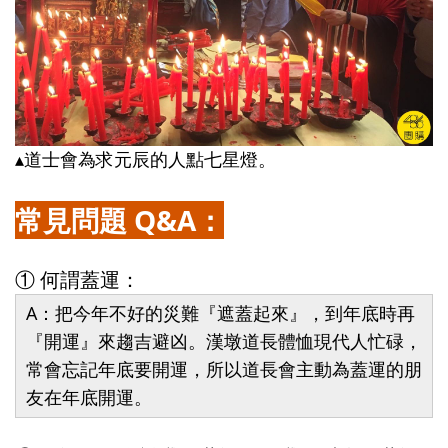
▴道士會為求元辰的人點七星燈。
常見問題 Q&A：
① 何謂蓋運：
A：把今年不好的災難『遮蓋起來』，到年底時再
『開運』來趨吉避凶。漢墩道長體恤現代人忙碌，
常會忘記年底要開運，所以道長會主動為蓋運的朋
友在年底開運。