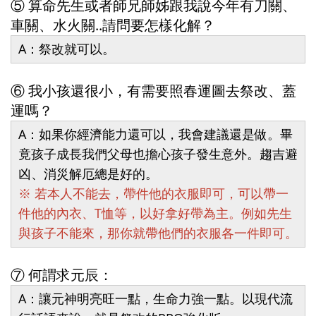
⑤ 算命先生或者師兄師姊跟我說今年有刀關、
車關、水火關..請問要怎樣化解？
A：祭改就可以。
⑥ 我小孩還很小，有需要照春運圖去祭改、蓋
運嗎？
A：如果你經濟能力還可以，我會建議還是做。畢
竟孩子成長我們父母也擔心孩子發生意外。趨吉避
凶、消災解厄總是好的。
※ 若本人不能去，帶件他的衣服即可，可以帶一
件他的內衣、T恤等，以好拿好帶為主。例如先生
與孩子不能來，那你就帶他們的衣服各一件即可。
⑦ 何謂求元辰：
A：讓元神明亮旺一點，生命力強一點。以現代流