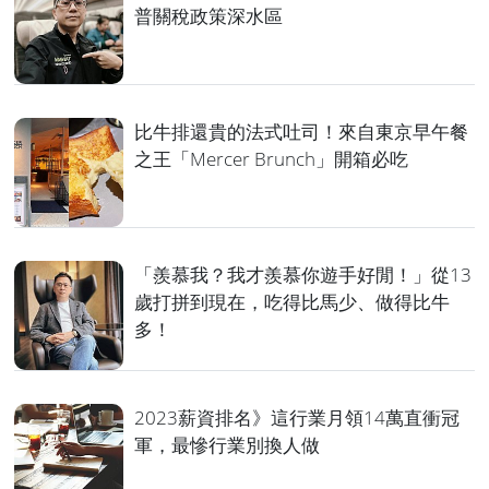
普關稅政策深水區
比牛排還貴的法式吐司！來自東京早午餐
之王「Mercer Brunch」開箱必吃
「羨慕我？我才羨慕你遊手好閒！」從13
歲打拼到現在，吃得比馬少、做得比牛
多！
2023薪資排名》這行業月領14萬直衝冠
軍，最慘行業別換人做