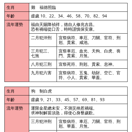
生肖
雞 福德照臨
年齡
虛歲 10、22、34、46、58、70、82、94
流年運勢
福由天賜降禎祥，德自人修兆吉昌。
恐有禍端從口舌，時時謹慎保安康。
二月犯沖刑
宜祭病符、車厄、刀關、官符、刑
剋、貫索、咸池。
三月犯三、
宜祭車厄、血光、天狗、白虎、喪
七煞
門、貫索、月煞。
八月犯三刑
宜祭死符、刑剋、貫索、息神。
九月犯六害
宜祭病符、五鬼、劫財、空亡、官
符、小人、貫索、華蓋。
生肖
狗 制白虎
年齡
虛歲 9、21、33、45、57、69、81、93
流年運勢
運限金星總未安，不測災殃惹禍端。
求神制解當須急，得使心身整歲歡。
三月犯沖刑
宜祭病符、車厄、刀關、官符、刑
剋、華蓋、月煞。