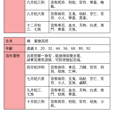
六月犯三刑
宜祭死符、刑剋、官符、華蓋、晦
氣。
八月犯六害
宜祭病符、五鬼、劫財、空亡、官
符、小人、華蓋、貫索。
十二月犯
宜祭車厄、血光、天狗、白虎、喪
三、七煞
門、華蓋、天煞。
生肖
豬 紫微高照
年齡
虛歲 8、20、32、44、56、68、80、92
流年運勢
吉星照耀一身安，龍德增添覺步寬。
諸事宜應常謹慎，可防突變起災端。
四月犯沖刑
宜祭病符、車厄、刀關、官符、刑
剋、劫煞、亡神。
七月犯六害
宜祭病符、五鬼、劫財、空亡、官
符、小人、災煞、歲驛。
九月犯三、
宜祭車厄、血光、天狗、白虎、喪
七煞
門、劫煞、華蓋。
十月犯三刑
宜祭死符、刑剋、官符、劫煞、小
耗。