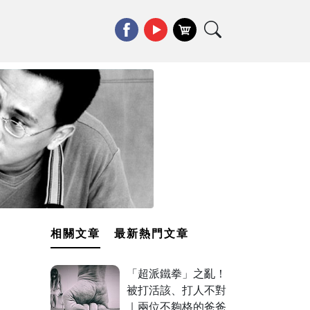
相關文章
最新熱門文章
「超派鐵拳」之亂！
被打活該、打人不對
｜兩位不夠格的爸爸