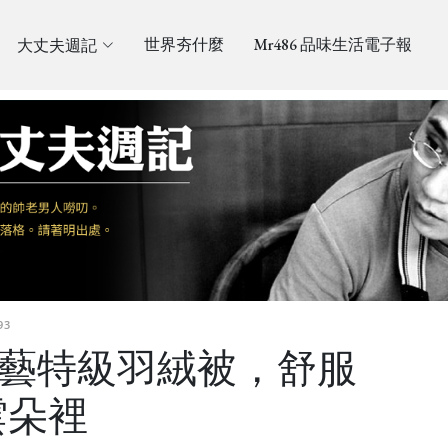
大丈夫週記
世界夯什麼
Mr486 品味生活電子報
93
工藝特級羽絨被，舒服
雲朵裡