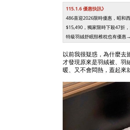
115.1.6 優惠快訊》
486喜迎2026限時優惠，昭和西
$15,490，獨家限時下殺47
特級羽絨舒眠頸椎枕也有優惠
以前我很疑惑，為什麼去
才發現原來是羽絨被、羽
暖、又不會悶熱，蓋起來