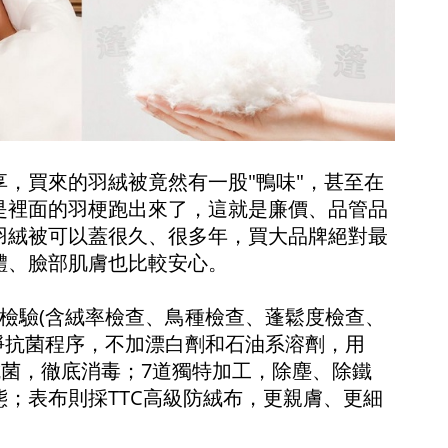
，買來的羽絨被竟然有一股"鴨味"，甚至在
是裡面的羽梗跑出來了，這就是廉價、品管品
羽絨被可以蓋很久、很多年，買大品牌絕對最
體、臉部肌膚也比較安心。
檢驗(含絨率檢查、鳥種檢查、蓬鬆度檢查、
淨抗菌程序，不加漂白劑和石油系溶劑，用
抗菌，徹底消毒；7道獨特加工，除塵、除鐵
；表布則採TTC高級防絨布，更親膚、更細