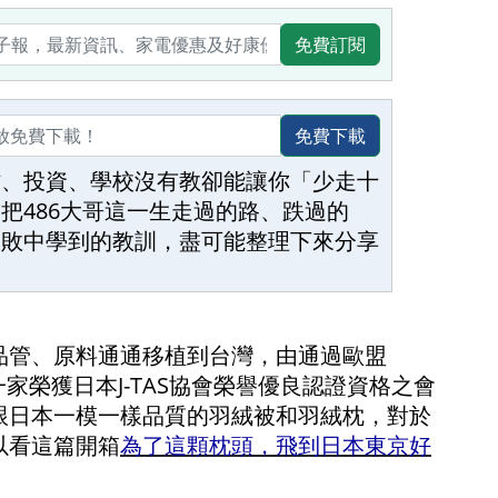
免費訂閱
免費下載
作、投資、學校沒有教卻能讓你「少走十
把486大哥這一生走過的路、跌過的
失敗中學到的教訓，盡可能整理下來分享
品管、原料通通移植到台灣，由通過歐盟
第一家榮獲日本J-TAS協會榮譽優良認證資格之會
跟日本一模一樣品質的羽絨被和羽絨枕，對於
以看這篇開箱
為了這顆枕頭，飛到日本東京好