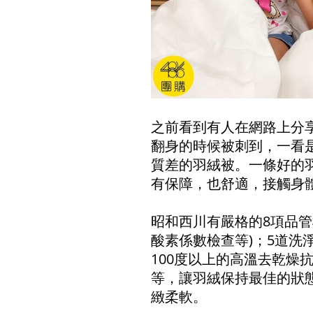
之前看到有人在網路上分享
翻身的時候被刺到，一看
質差的羽絨被。一條好的
有保障，也舒適，接觸身
昭和西川有嚴格的8項品管
酸素係數檢查等)；5道洗
100度以上的高溫去乾燥
等，讓羽絨保持最佳的狀態
緻柔軟。