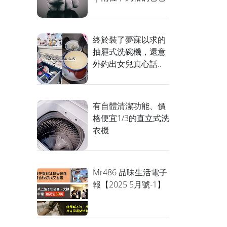
終於裝了夢寐以求的
抽屜式洗碗機，還意
外釣出女兒真心話..
有自體清潔功能、價
格便宜1/3的直立式洗
衣機
Mr486 品味生活電子
報【2025 5月號-1】