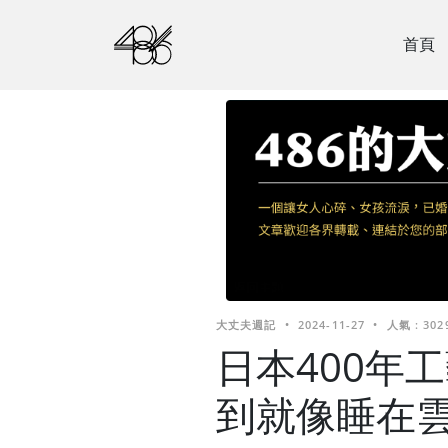
首頁
大丈夫週記
•
2024-11-27
•
人氣 : 302
日本400年
到就像睡在