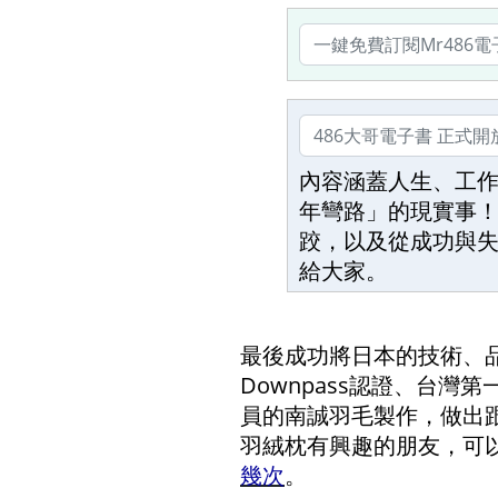
內容涵蓋人生、工
年彎路」的現實事！
跤，以及從成功與
給大家。
最後成功將日本的技術、
Downpass認證、台灣
員的南誠羽毛製作，做出
羽絨枕有興趣的朋友，可
幾次
。