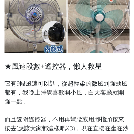
★風速段數+遙控器，懶人救星
它有9段風速可以調，從超輕柔的微風到強勁風
都有，我晚上睡覺喜歡開小風，白天客廳就開
強一點。
而且還附遙控器，不用再彎腰或用腳指頭按來
按去(應該大家都這樣吧XD)，現在直接在坐在沙