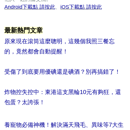
Android下載點 請按此
、
iOS下載點 請按此
最新熱門文章
原來現在滾筒這麼聰明，這幾個我照三餐忘
的，竟然都會自動提醒！
受傷了到底要用優碘還是碘酒？別再搞錯了！
炸物控失控中：東港這支黑輪10元有夠狂，還
包蛋？太誇張！
養寵物必備神機！解決滿天飛毛、異味等7大生