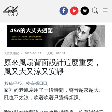
大丈夫週記
•
2025-05-21
•
人氣 : 88504
原來風扇背面設計這麼重要，
風又大又涼又安靜
(投稿/子笒、校稿/張田田)
家裡的老風扇用了一段時間，聲音越來越大、
風也不太涼，吹著吹著只覺得煩躁。