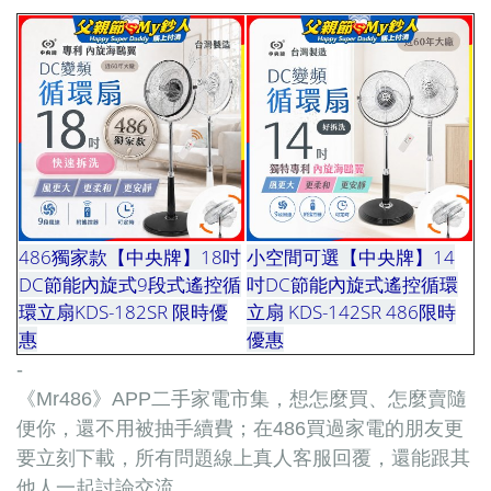
486獨家款【中央牌】18吋
小空間可選
【中央牌】14
DC節能內旋式9段式遙控循
吋DC節能內旋式遙控循環
環立扇KDS-182SR 限時優
立扇 KDS-142SR 486限時
惠
優惠
-
《Mr486》APP二手家電市集，想怎麼買、怎麼賣隨
便你，還不用被抽手續費；在486買過家電的朋友更
要立刻下載，所有問題線上真人客服回覆，還能跟其
他人一起討論交流。