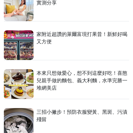
實測分享
家附近超讚的萊爾富現打果昔！新鮮好喝
又方便
本來只想做愛心，想不到這麼好吃！喜憨
兒親手做的麵包、義大利麵，水準完勝一
堆網美店
三招小撇步！預防衣服變黃、黑斑、污漬
殘留