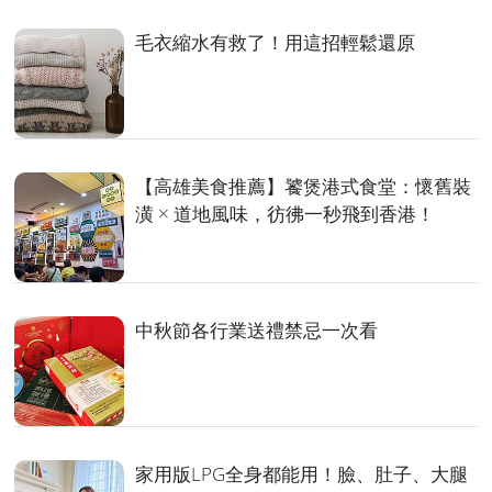
毛衣縮水有救了！用這招輕鬆還原
【高雄美食推薦】饕煲港式食堂：懷舊裝
潢 × 道地風味，彷彿一秒飛到香港！
中秋節各行業送禮禁忌一次看
家用版LPG全身都能用！臉、肚子、大腿