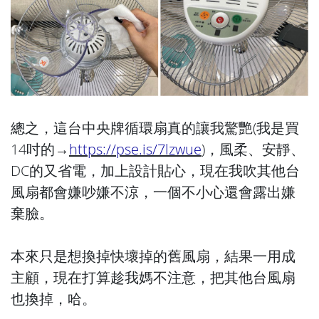
總之，這台中央牌循環扇真的讓我驚艷(我是買
14吋的→
https://pse.is/7lzwue
)，風柔、安靜、
DC的又省電，加上設計貼心，現在我吹其他台
風扇都會嫌吵嫌不涼，一個不小心還會露出嫌
棄臉。
本來只是想換掉快壞掉的舊風扇，結果一用成
主顧，現在打算趁我媽不注意，把其他台風扇
也換掉，哈。