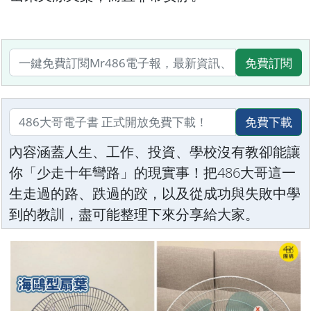
免費訂閱
免費下載
內容涵蓋人生、工作、投資、學校沒有教卻能讓
你「少走十年彎路」的現實事！把486大哥這一
生走過的路、跌過的跤，以及從成功與失敗中學
到的教訓，盡可能整理下來分享給大家。