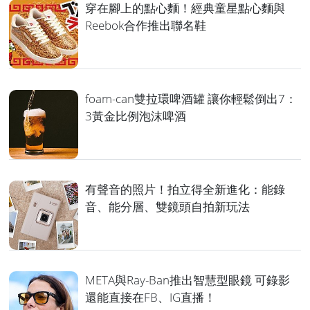
穿在腳上的點心麵！經典童星點心麵與
Reebok合作推出聯名鞋
foam-can雙拉環啤酒罐 讓你輕鬆倒出7：
3黃金比例泡沫啤酒
有聲音的照片！拍立得全新進化：能錄
音、能分層、雙鏡頭自拍新玩法
META與Ray-Ban推出智慧型眼鏡 可錄影
還能直接在FB、IG直播！