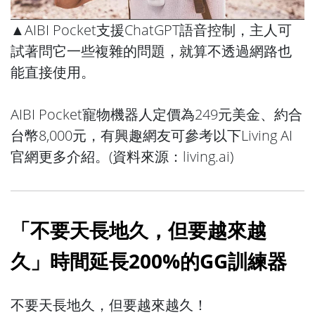
▲AIBI Pocket支援ChatGPT語音控制，主人可
試著問它一些複雜的問題，就算不透過網路也
能直接使用。
AIBI Pocket寵物機器人定價為249元美金、約合
台幣8,000元，有興趣網友可參考以下Living AI
官網更多介紹。(資料來源：
living.ai
)
「不要天長地久，但要越來越
久」時間延長200%的GG訓練器
不要天長地久，但要越來越久！