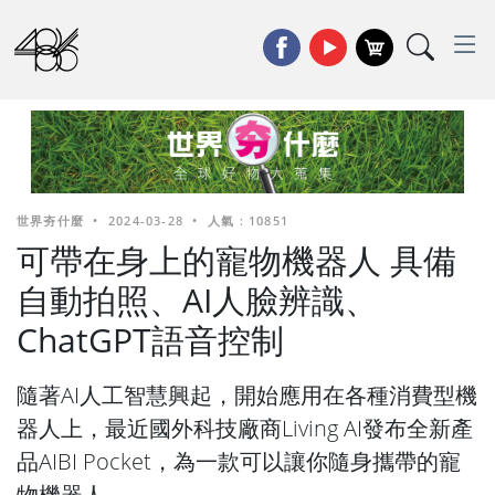
世界夯什麼
•
2024-03-28
•
人氣 : 10851
可帶在身上的寵物機器人 具備
自動拍照、AI人臉辨識、
ChatGPT語音控制
隨著AI人工智慧興起，開始應用在各種消費型機
器人上，最近國外科技廠商Living AI發布全新產
品AIBI Pocket，為一款可以讓你隨身攜帶的寵
物機器人。