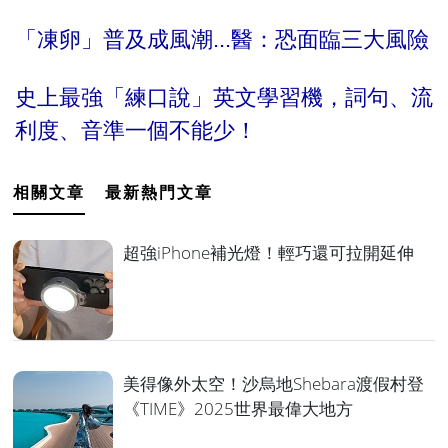
「凍卵」普及成風潮...醫：恐面臨三大風險
史上最強「練口說」英文學習機，詞句、流
利度、音準一個不能少！
相關文章
最新熱門文章
超強iPhone補光燈！輕巧還可拉開延伸
美得像外太空！沙烏地Shebara渡假村登
《TIME》2025世界最偉大地方