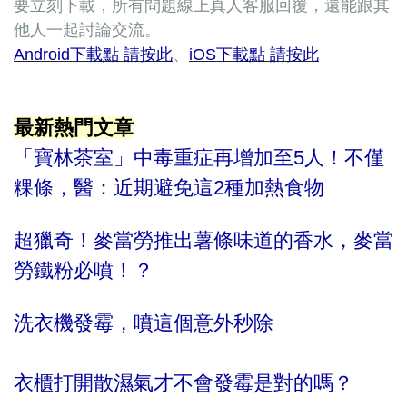
要立刻下載，所有問題線上真人客服回覆，還能跟其
他人一起討論交流。
Android下載點 請按此
、
iOS下載點 請按此
最新熱門文章
「寶林茶室」中毒重症再增加至5人！不僅
粿條，醫：近期避免這2種加熱食物
超獵奇！麥當勞推出薯條味道的香水，麥當
勞鐵粉必噴！？
洗衣機發霉，噴這個意外秒除
衣櫃打開散濕氣才不會發霉是對的嗎？