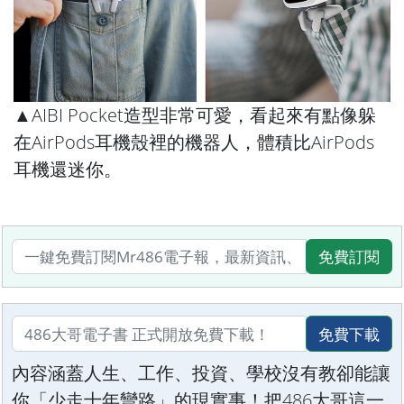
▲AIBI Pocket造型非常可愛，看起來有點像躲
在AirPods耳機殼裡的機器人，體積比AirPods
耳機還迷你。
免費訂閱
免費下載
內容涵蓋人生、工作、投資、學校沒有教卻能讓
你「少走十年彎路」的現實事！把486大哥這一