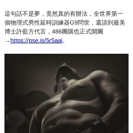
這句話不是夢，竟然真的有辦法，全世界第一
個物理式男性延時訓練器G9問世，還請到最美
博士許藍方代言，486團購也正式開團
→
https://pse.is/5r5aaj
。