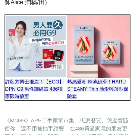
師Alice.潤稿/田)
許藍方博士推薦！【EGO】
熱感愛潮 輕薄絲滑！HARU
DPN G9 男性訓練器 486獨
STEAMY Thin 熱愛輕薄型保
家限時優惠
險套
會.會
-
《Mr486》APP二手家電市集，想怎麼買、怎麼賣隨
便你，還不用被抽手續費；在486買過家電的朋友更