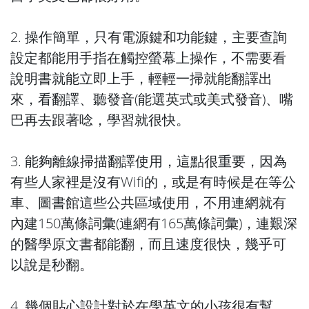
2. 操作簡單，只有電源鍵和功能鍵，主要查詢
設定都能用手指在觸控螢幕上操作，不需要看
說明書就能立即上手，輕輕一掃就能翻譯出
來，看翻譯、聽發音(能選英式或美式發音)、嘴
巴再去跟著唸，學習就很快。
3. 能夠離線掃描翻譯使用，這點很重要，因為
有些人家裡是沒有Wifi的，或是有時候是在等公
車、圖書館這些公共區域使用，不用連網就有
內建150萬條詞彙(連網有165萬條詞彙)，連艱深
的醫學原文書都能翻，而且速度很快，幾乎可
以說是秒翻。
4. 幾個貼心設計對於在學英文的小孩很有幫