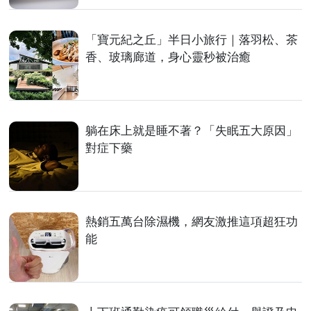
「寶元紀之丘」半日小旅行｜落羽松、茶
香、玻璃廊道，身心靈秒被治癒
躺在床上就是睡不著？「失眠五大原因」
對症下藥
熱銷五萬台除濕機，網友激推這項超狂功
能