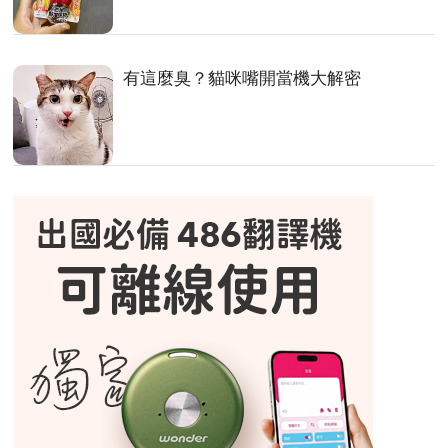
有這麼臭？貓咪嘴開當機大解密