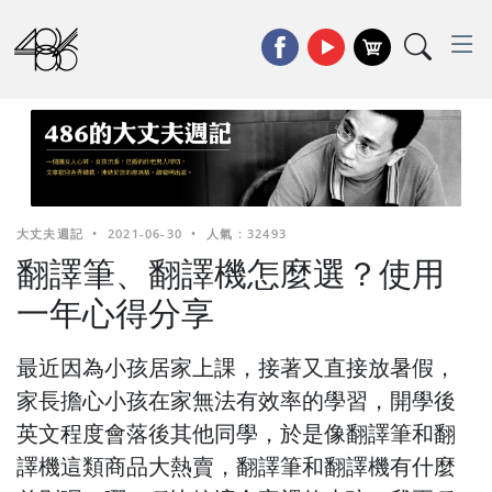
大丈夫週記
•
2021-06-30
•
人氣 : 32493
翻譯筆、翻譯機怎麼選？使用
一年心得分享
最近因為小孩居家上課，接著又直接放暑假，
家長擔心小孩在家無法有效率的學習，開學後
英文程度會落後其他同學，於是像翻譯筆和翻
譯機這類商品大熱賣，翻譯筆和翻譯機有什麼