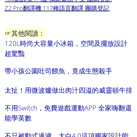
Z2 Pro翻譯機 117種語言翻譯 團購登記
☞其他閱讀：
120L時尚大容量小冰箱，空間及擺放設計
超驚豔
帶小孩公園吐司餵魚，竟成生態殺手
太扯！用微波爐做出肉汁四溢的威靈頓牛排
不用Switch，免費遊戲運動APP 全家嗨翻還
能學英數
不只被動式過濾，大白4.0這項獨家設計能