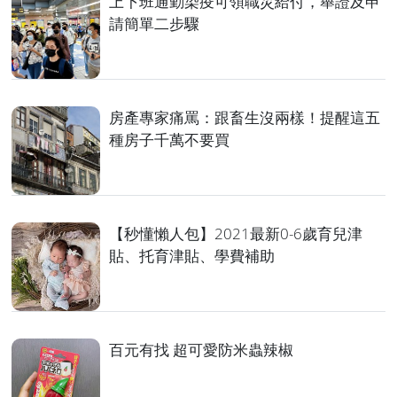
上下班通勤染疫可領職災給付，舉證及申
請簡單二步驟
房產專家痛罵：跟畜生沒兩樣！提醒這五
種房子千萬不要買
【秒懂懶人包】2021最新0-6歲育兒津
貼、托育津貼、學費補助
百元有找 超可愛防米蟲辣椒