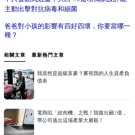
主動出擊對抗病毒和細菌
爸爸對小孩的影響有四好四壞，你要當哪一
種？
相關文章
最新熱門文章
我居然是超級富豪？審視我的人生資產負
債表
電商陷「絞肉機」之戰！我復出砸2億，
帶公司逃出這場產業大屠殺！