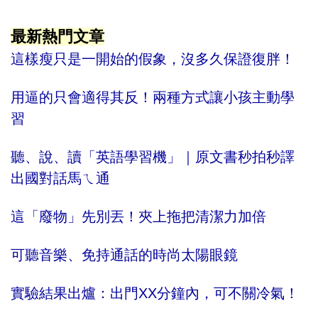
最新熱門文章
這樣瘦只是一開始的假象，沒多久保證復胖！
用逼的只會適得其反！兩種方式讓小孩主動學
習
聽、說、讀「英語學習機」｜原文書秒拍秒譯
出國對話馬ㄟ通
這「廢物」先別丟！夾上拖把清潔力加倍
可聽音樂、免持通話的時尚太陽眼鏡
實驗結果出爐：出門XX分鐘內，可不關冷氣！