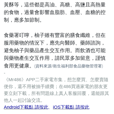
黃酥等，這些都是高油、高糖、高鹽且高熱量
的食物，過量會影響血脂肪、血壓、血糖的控
制，應多加節制。
食藥署叮嚀，柚子雖有豐富的膳食纖維，但在
服用藥物的情況下，應先向醫師、藥師諮詢，
避免柚子與藥品產生交互作用。而飲酒也可能
與藥物產生交互作用，請民眾多加留意，謹慎
食用更健康。
(資料來源/
衛生福利部食品藥物管理署
)
-
《Mr486》APP二手家電市集，想怎麼買、怎麼賣隨
便你，還不用被抽手續費；在486買過家電的朋友更
要立刻下載，所有問題線上真人客服回覆，還能跟其
他人一起討論交流。
Android下載點 請按此
、
iOS下載點 請按此