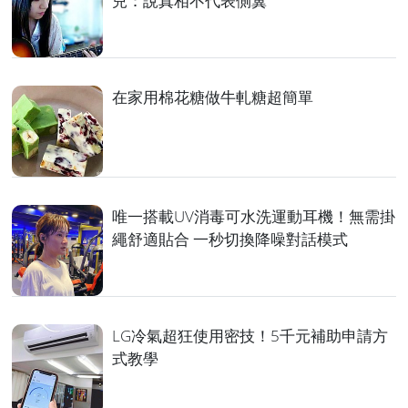
兒：說真相不代表側翼
在家用棉花糖做牛軋糖超簡單
唯一搭載UV消毒可水洗運動耳機！無需掛
繩舒適貼合 一秒切換降噪對話模式
LG冷氣超狂使用密技！5千元補助申請方
式教學