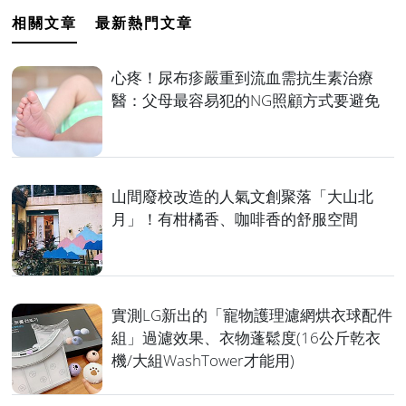
相關文章
最新熱門文章
心疼！尿布疹嚴重到流血需抗生素治療
醫：父母最容易犯的NG照顧方式要避免
山間廢校改造的人氣文創聚落「大山北
月」！有柑橘香、咖啡香的舒服空間
實測LG新出的「寵物護理濾網烘衣球配件
組」過濾效果、衣物蓬鬆度(16公斤乾衣
機/大組WashTower才能用)