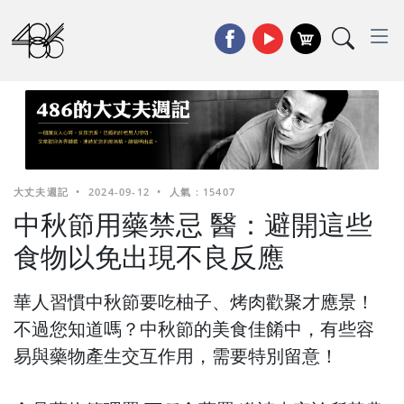
大丈夫週記
•
2024-09-12
•
人氣 : 15407
中秋節用藥禁忌 醫：避開這些
食物以免出現不良反應
華人習慣中秋節要吃柚子、烤肉歡聚才應景！
不過您知道嗎？中秋節的美食佳餚中，有些容
易與藥物產生交互作用，需要特別留意！