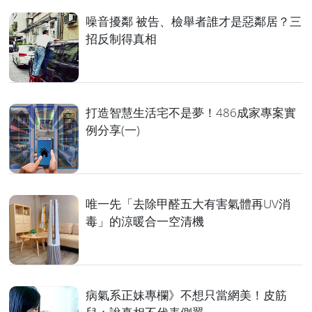
噪音擾鄰 被告、檢舉者誰才是惡鄰居？三
招反制得真相
打造智慧生活宅不是夢！486成家專案實
例分享(一)
唯一先「去除甲醛五大有害氣體再UV消
毒」的涼暖合一空清機
病氣系正妹專欄》不想只當網美！皮筋