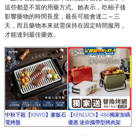
這些都是不當的用藥方式。她表示，吃柚子後
影響藥物的時間長度，最長可能會達二～三
天，而且藥物本來就需保持在固定時間服用，
才能達到最佳藥效。
中秋下殺【KINYO】麥飯石
【KENLUCK】486獨家加碼
電烤盤
優惠 迷你攜帶型烤肉架