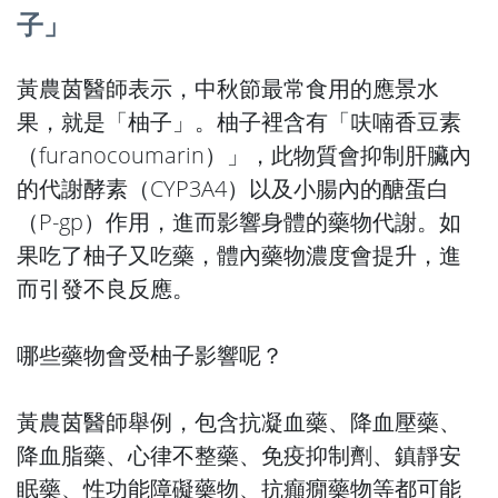
子」
黃農茵醫師表示，中秋節最常食用的應景水
果，就是「柚子」。柚子裡含有「呋喃香豆素
（furanocoumarin）」，此物質會抑制肝臟內
的代謝酵素（CYP3A4）以及小腸內的醣蛋白
（P-gp）作用，進而影響身體的藥物代謝。如
果吃了柚子又吃藥，體內藥物濃度會提升，進
而引發不良反應。
哪些藥物會受柚子影響呢？
黃農茵醫師舉例，包含抗凝血藥、降血壓藥、
降血脂藥、心律不整藥、免疫抑制劑、鎮靜安
眠藥、性功能障礙藥物、抗癲癇藥物等都可能