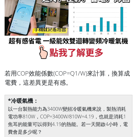
.
若用COP效能係數(COP=Q1/W)來計算，換算成
電費，這差異更是有感。
*冷暖氣機：
以一台製熱能力為3400W變頻冷暖氣機來說，製熱消耗
電功率810W，COP=3400W/810W=4.19，也就是消耗1
焦耳的能量可以得到4.19的熱能。若一天開啟4小時，電
費會是多少呢？