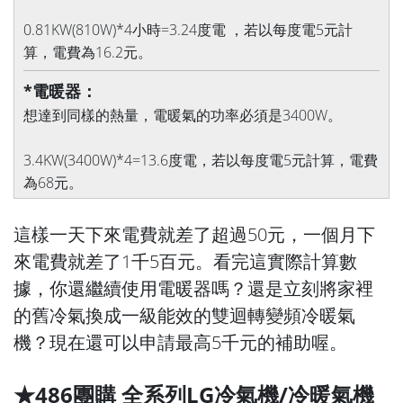
0.81KW(810W)*4小時=3.24度電 ，若以每度電5元計
算，電費為16.2元。
*電暖器：
想達到同樣的熱量，電暖氣的功率必須是3400W。
3.4KW(3400W)*4=13.6度電，若以每度電5元計算，電費
為68元。
這樣一天下來電費就差了超過50元，一個月下
來電費就差了1千5百元。看完這實際計算數
據，你還繼續使用電暖器嗎？還是立刻將家裡
的舊冷氣換成一級能效的雙迴轉變頻冷暖氣
機？現在還可以申請最高5千元的補助喔。
★486團購 全系列LG冷氣機/冷暖氣機