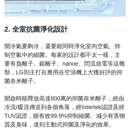
2. 全室抗菌淨化設計
開冷氣要夠冷，還要能同時淨化室內空氣、抑
制空氣中的細菌。每家的設計都不太一樣，主
要有負離子、銀離子、nanoe、閃流放電等這幾
類，LG則主打在應用在空清機上大獲好評的抑
菌奈米離子。
開啟時能釋放高達800萬的抑菌奈米離子，經由
冷流/暖流傳送到各個角落，經Intertek認證及經
TUV認證，能有效99.9%抑制細菌、減少有害物
質及臭味，達到主動式抑菌及淨化的效果。