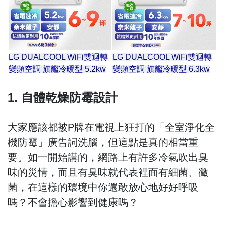
LG DUALCOOL WiFi雙迴轉
LG DUALCOOL WiFi雙迴轉
變頻空調 旗艦冷暖型 5.2kw
變頻空調 旗艦冷暖型 6.3kw
1. 自體乾燥防霉設計
大家應該都被P牌在電視上狂打的「全室淨化全
機防霉」廣告詞洗腦，但這點是真的相當重
要。如一開始講的，網路上有許多冷氣吹出臭
味的災情，而且有臭味就代表裡面有細菌、黴
菌，在這樣的環境中你還敢放心地好好呼吸
嗎？不會擔心影響到健康嗎？