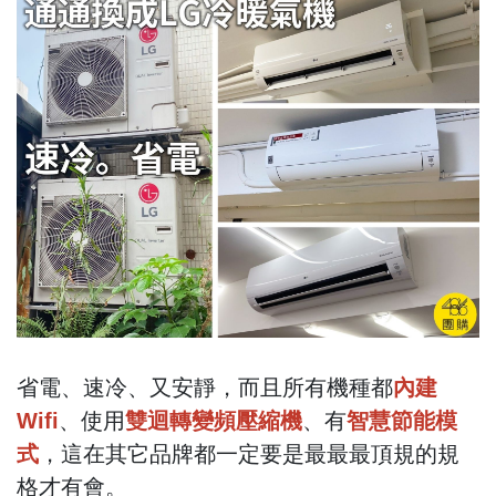
省電、速冷、又安靜，而且所有機種都
內建
Wifi
、使用
雙迴轉變頻壓縮機
、有
智
慧
節能模
式
，這在其它品牌都一定要是最最最頂規的規
格才有會。