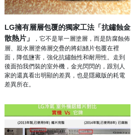
LG擁有層層包覆的獨家工法「抗鏽蝕金
散熱片」
，它不是單一層塗層，而是防腐蝕佈
層、親水層塗佈層交疊的將鋁鰭片包覆在裡
面，降低鹽害，強化抗鏽蝕性和耐用性。走到
後面拍我們裝的室外機，金光閃閃的，跟別人
家的還真看出明顯的差異，也是隱藏版的耗電
差異所在。
...