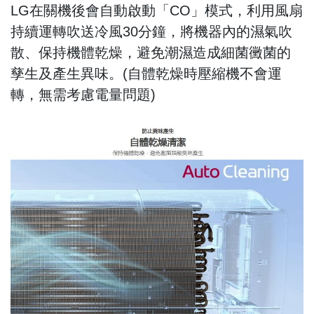
LG在關機後會自動啟動「CO」模式，利用風扇
持續運轉吹送冷風30分鐘，將機器內的濕氣吹
散、保持機體乾燥，避免潮濕造成細菌黴菌的
孳生及產生異味。(自體乾燥時壓縮機不會運
轉，無需考慮電量問題)