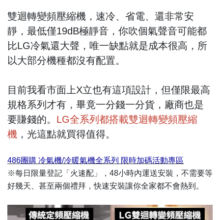
雙迴轉變頻壓縮機，速冷、省電、還非常安
靜，最低僅19dB極靜音，你吹個氣聲音可能都
比LG冷氣還大聲，唯一缺點就是成本很高，所
以大部分機種都沒有配置。
目前我看市面上X立也有這項設計，但僅限最高
規格系列才有，畢竟一分錢一分貨，廠商也是
要賺錢的。
LG全系列都搭載雙迴轉變頻壓縮
機
，光這點就買得值得。
486團購 冷氣機/冷暖氣機全系列 限時加碼活動專區
※每日限量登記「火速配」，48小時內運送安裝，不需要等
好幾天、甚至兩個禮拜，快速安裝讓你全家都不會熱到。
..