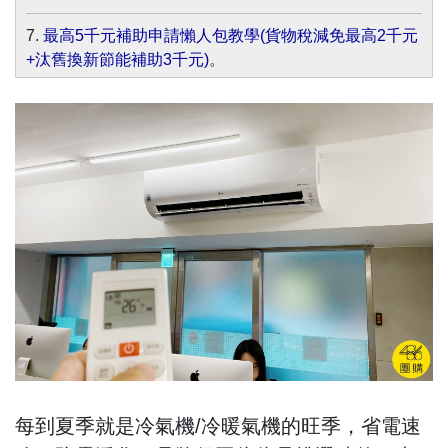
7.
最高5千元補助申請懶人包教學(貨物稅減免最高2千元
+汰舊換新節能補助3千元)
。
..
每到夏季就是冷氣機/冷暖氣機的旺季，省電速