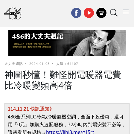
大丈夫週記
•
2024-01-03
•
人氣 : 64407
神圖秒懂！難怪開電暖器電費
比冷暖變頻高4倍
114.11.21 快訊通知》
486全系列LG冷氣/冷暖氣機空調，全面下殺優惠，還可
用「0元」加購火速配服務，72小時內到場安裝不必等，
https://lihi3.me/g15rt
這邊看所有規格→