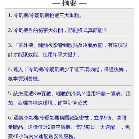
— 摘要 —
1.
冷氣機/冷暖氣機挑選三大重點
。
2.
冷氣機界的祕密大公開，節能模式真節能？
3.
「室外機」鏽蝕後影響到散熱及冷氣效能，有這項設
計才能讓效能、使用年限大提升。
4.
達人：冷氣機/冷暖氣機少了這三項功能，保證後悔，
根本買到舊機。
5.
該怎麼選KW瓦數、噸數的冷氣？適用坪數一覽表。頂
加、西曬等特殊環境，簡單計算公式。
6.
選購冷氣機/冷暖氣機務隱藏版密技，立享9折、拿限
量贈品、送價值近2萬空清機、登記每日「火速配」，免
費48小時內火速配送安裝服務。