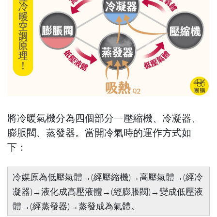
將冷暖氣機分為四個部分—壓縮機、冷凝器、
膨脹閥、蒸發器。當開冷氣時的運作方式如
下：
冷媒原為低壓氣體→(經壓縮機)→高壓氣體→(經冷
凝器)→液化成高壓液體→(經膨脹閥)→變成低壓液
體→(經蒸發器)→蒸發成為氣體。