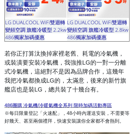
LG DUALCOOL WiFi雙迴轉
LG DUALCOOL WiFi雙迴轉
變頻空調 旗艦冷暖型 2.2kw
變頻空調 旗艦冷暖型 2.8kw
486獨家加碼優惠
486獨家加碼優惠
若你正打算汰換掉家裡老舊、耗電的冷氣機，
或裝潢要安裝冷氣機，我強推LG的一對一分離
式冷氣機，這絕對不是因為品牌合作，這幾年
我把冷氣都換成LG的，太滿意，後來的新竹旗
艦店也是裝LG，總共裝了十幾台有。
486團購 冷氣機/冷暖氣機全系列 限時加碼活動專區
※每日限量登記「火速配」，48小時內運送安裝，不需要等
好幾天、甚至兩個禮拜，快速安裝讓你全家都不會熱到。