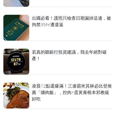
出國必看！護照只檢查日期漏掉這邊，被
拘禁35hr遭遣返
若真的聽銀行投資建議，我去年絕對破
產！
凌晨12點還爆滿！三連霸米其林必比登推
薦「爌肉飯」，控肉+蛋黃膏根本邪教級
好吃