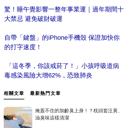
驚！睡午覺影響一整年事業運｜過年期間十
大禁忌 避免破財破運
自帶「鍵盤」的iPhone手機殼 保證加快你
的打字速度！
「這冬季，你該戒菸了！」小孩呼吸道病
毒感染風險大增62%，恐致肺炎
相關文章
最新熱門文章
掩蓋不住的加齡臭上身！？枕頭套泛黃、
油臭味這樣清潔