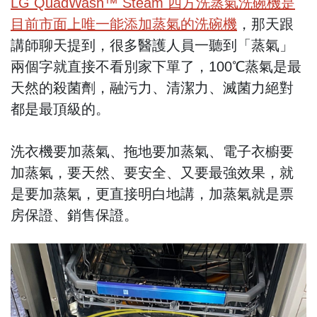
LG QuadWash™ Steam 四方洗蒸氣洗碗機是
目前市面上唯一能添加蒸氣的洗碗機
，那天跟
講師聊天提到，很多醫護人員一聽到「蒸氣」
兩個字就直接不看別家下單了，100℃蒸氣是最
天然的殺菌劑，融污力、清潔力、滅菌力絕對
都是最頂級的。
洗衣機要加蒸氣、拖地要加蒸氣、電子衣櫥要
加蒸氣，要天然、要安全、又要最強效果，就
是要加蒸氣，更直接明白地講，加蒸氣就是票
房保證、銷售保證。