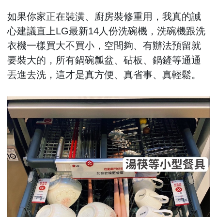
如果你家正在裝潢、廚房裝修重用，我真的誠
心建議直上LG最新14人份洗碗機，洗碗機跟洗
衣機一樣買大不買小，空間夠、有辦法預留就
要裝大的，所有鍋碗瓢盆、砧板、鍋鏟等通通
丟進去洗，這才是真方便、真省事、真輕鬆。