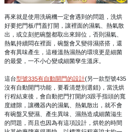
再來就是使用洗碗機一定會遇到的問題，洗烘
好要把門板/門蓋打開，讓裡面的濕氣、熱氣散
出，或立刻把碗盤都取出來歸位，否則濕氣、
熱氣持續悶在裡面，碗盤會又變得濕搭搭，還
會有異味產生，這種溫熱濕熱的環境更是細菌
的最愛，一不小心變成細菌孳生溫床。
這台
型號335有自動開門的設計
(另一款型號435
沒有自動開門功能，要看清楚別選錯)，當洗烘
行程結束後，會自動把門打開約3跟手指頭的寬
度縫隙，讓機器內的濕氣、熱氣散出，就不會
有碗盤又變濕、產生異味、濕熱造成細菌滋生
的問題，而且也因為有這項設計，烘乾的時間
比其他廠牌來得更快，以標準行程來說大約一