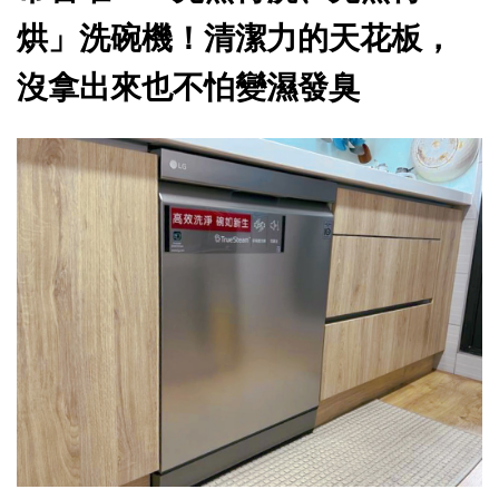
烘」洗碗機！清潔力的天花板，
沒拿出來也不怕變濕發臭