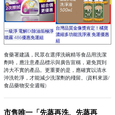
台灣品質金像獎肯定！橘寶
一級淨 電解EX除油垢極淨
濃縮多功能洗淨液 免運優惠
噴霧 486優惠免運組
組
食藥署建議，民眾在選擇洗碗精等食品用洗潔
劑時，應注意產品標示與廣告宣稱，避免買到
誇大不實的產品。更重要的是，應確實以清水
沖洗乾淨，才能減少洗潔劑的殘留。(資料來源/
食品藥物安全週報
)
市售唯一「先蒸再洗、先蒸再