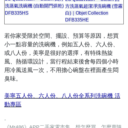
洗蒸氣洗碗機 (自動開門烘乾)
方洗蒸氣超潔凈洗碗機 (雪霧
Objet
DFB335HS
白)｜Objet Collection
Collection
DFB335HE
s
sss
若你家受限於空間、擺設、預算等原因，想買
小一點容量的洗碗機，例如五人份、六人份、
或八人份，美寧是很好的選擇，有特殊熱旋
風、熱循環設計，當行程結束後會每四個小時
用冷風送風一次，不用擔心碗盤在裡面產生悶
臭味。
美寧五人份、六人份、八人份全系列洗碗機 活
動專區
-
《Mr486》APP二手家電市集，想怎麼買、怎麼賣隨