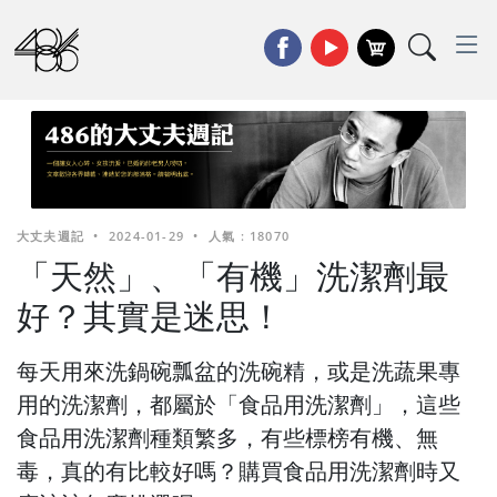
大丈夫週記
•
2024-01-29
•
人氣 : 18070
「天然」、「有機」洗潔劑最
好？其實是迷思！
每天用來洗鍋碗瓢盆的洗碗精，或是洗蔬果專
用的洗潔劑，都屬於「食品用洗潔劑」，這些
食品用洗潔劑種類繁多，有些標榜有機、無
毒，真的有比較好嗎？購買食品用洗潔劑時又