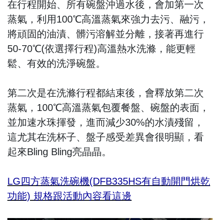
在行程開始、所有碗盤沖過水後，會加第一次
蒸氣，利用100℃高溫蒸氣來強力去污、融污，
將頑固的油漬、髒污溶解並分離，接著再進行
50-70℃(依選擇行程)高溫熱水洗滌，能更輕
鬆、有效的洗淨碗盤。
第二次是在洗滌行程都結束後，會釋放第二次
蒸氣，100℃高溫蒸氣包覆餐盤、碗盤的表面，
並加速水珠揮發，進而減少30%的水漬殘留，
這尤其在洗杯子、盤子感受差異會很明顯，看
起來Bling Bling亮晶晶。
LG四方蒸氣洗碗機(DFB335HS有自動開門烘乾
功能) 規格跟活動內容看這邊