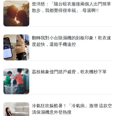
曾沛慈：「陽台晾衣服後兩個人出門簡單
散步，我都覺得很幸福」..母湯啊!!!
翻轉我對小台除濕機的刻板印象！乾衣速
度超快，還能手機遠控
荔枝椿象侵門踏戶威脅，乾衣機秒下單
冷氣狂吹躲酷暑！「冷氣病」激增 這款空
清保濕機意外登熱搜