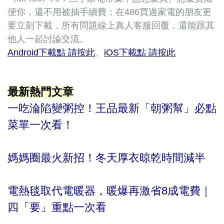
便你，還不用被抽手續費；在486買過家電的朋友更
要立刻下載，所有問題線上真人客服回覆，還能跟其
他人一起討論交流。
Android下載點 請按此
、
iOS下載點 請按此
最新熱門文章
一吃淪陷變粥控！王品最新「朝粥幫」必點
菜單一次看！
媽媽圈最火新招！冬天厚衣晾乾時間減半
電熱毯取代電暖器，暖爆再激省8成電費｜
四「要」重點一次看