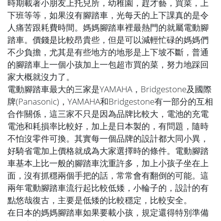
時期載著小朋友上托兒所，幼稚園，趕才藝，買菜，上
下班等等，如果沒有腳踏車，光每天的上下課真的是令
人痛苦跟耗費時間。媽媽腳踏車裡最熱門的就屬電動腳
踏車。價錢是比較昂貴些，但是可以減輕忙碌的媽媽們
不少負擔，尤其是有些地方的地形是上下坡不斷，普通
的腳踏車上一個小孩加上一包超市買的菜，努力地踩回
家大概就沒力了。
電動腳踏車最大的三家是YAMAHA，Bridgestone及國際
牌(Panasonic)，YAMAHA和Bridgestone有一部分的互相
合作關係，這三家不只是因為品牌比較大，電池的充電
電池和耗損率比較好，加上是日本製的，有問題，隨時
不怕沒零件可換。其實每一個品牌的設計都大同小異，
好騎省電加上價格就成為大家選擇時的條件。電動腳踏
車基本上比一般的腳踏車沈重許多，加上小孩子坐在上
面，沒有抓穩兩個手把的話，常常會有翻倒的可能。這
兩年電動腳踏車流行起比較低矮，小輪子的，設計的有
點悠哉復古，主要是低矮的比較穩定，比較安全。
在日本的媽媽腳踏車如果要載小孩，規定還得特別準備