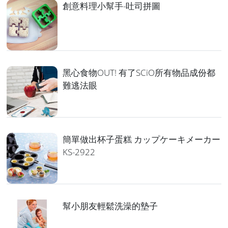
創意料理小幫手-吐司拼圖
黑心食物OUT! 有了SCiO所有物品成份都
難逃法眼
簡單做出杯子蛋糕 カップケーキメーカー
KS-2922
幫小朋友輕鬆洗澡的墊子