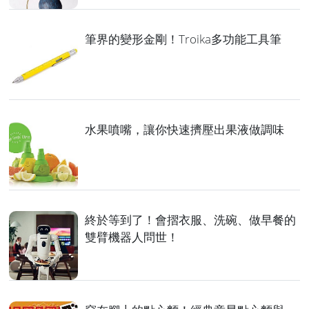
筆界的變形金剛！Troika多功能工具筆
水果噴嘴，讓你快速擠壓出果液做調味
終於等到了！會摺衣服、洗碗、做早餐的
雙臂機器人問世！