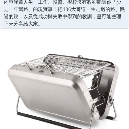
內容涵蓋人生、工作、投資、學校沒有教卻能讓你「少
走十年彎路」的現實事！把486大哥這一生走過的路、跌
過的跤，以及從成功與失敗中學到的教訓，盡可能整理
下來分享給大家。