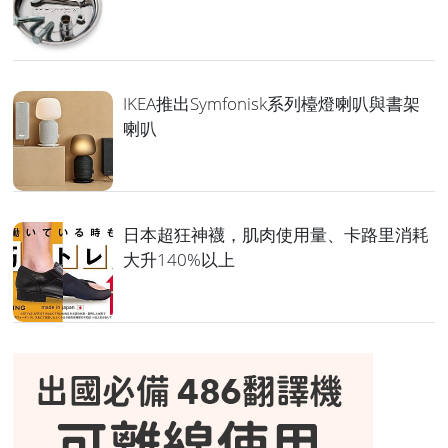
IKEA推出Symfonisk系列檯燈喇叭與書架
喇叭
日本超狂神襪，肌肉使用量、卡路里消耗
大升140%以上