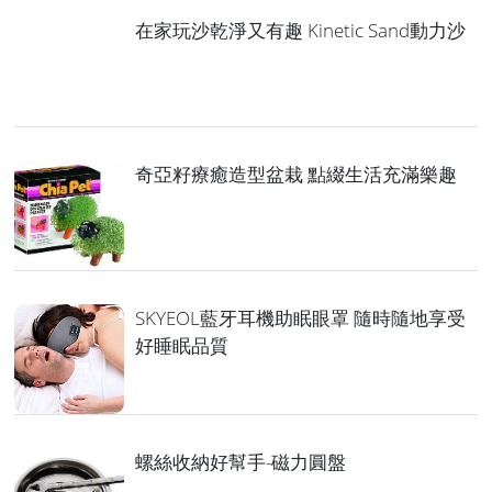
在家玩沙乾淨又有趣 Kinetic Sand動力沙
奇亞籽療癒造型盆栽 點綴生活充滿樂趣
SKYEOL藍牙耳機助眠眼罩 隨時隨地享受
好睡眠品質
螺絲收納好幫手-磁力圓盤