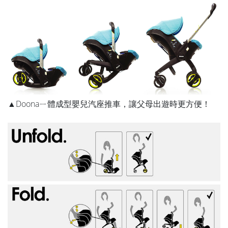
▲Doonaㄧ體成型嬰兒汽座推車，讓父母出遊時更方便！