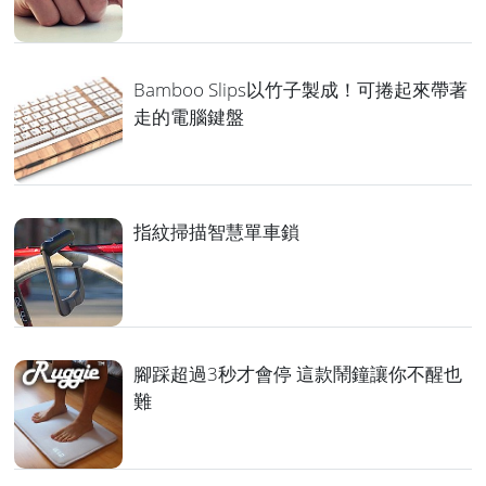
Bamboo Slips以竹子製成！可捲起來帶著
走的電腦鍵盤
指紋掃描智慧單車鎖
腳踩超過3秒才會停 這款鬧鐘讓你不醒也
難