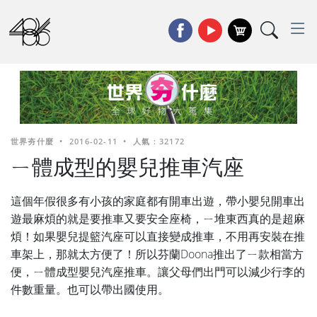
世界夯什麼
•
2016-02-11
•
人氣 : 32172
ㄧ體成型的嬰兒推車汽座
這個年假很多有小孩的家庭都有開車出遊，帶小嬰兒開車出
遊最麻煩的就是要推車又要安全座椅，ㄧ堆東西真的是超麻
煩！如果嬰兒提籃汽座可以直接變成推車，不用再安裝在推
車架上，那就太方便了！所以芬蘭Doona推出了ㄧ款相當方
便，ㄧ體成型嬰兒汽座推車。讓父母們出門可以減少行李的
件數重量。也可以帶出國使用。