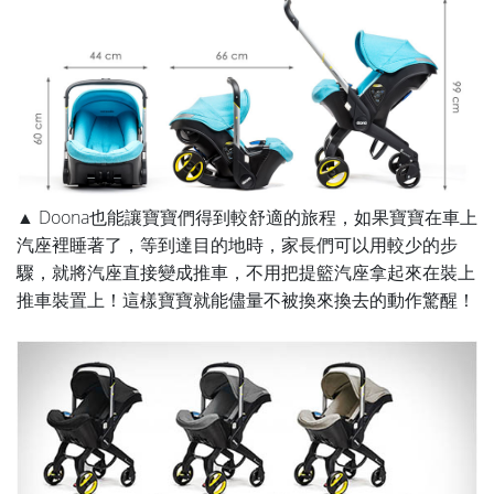
▲ Doona也能讓寶寶們得到較舒適的旅程，如果寶寶在車上
汽座裡睡著了，等到達目的地時，家長們可以用較少的步
驟，就將汽座直接變成推車，不用把提籃汽座拿起來在裝上
推車裝置上！這樣寶寶就能儘量不被換來換去的動作驚醒！