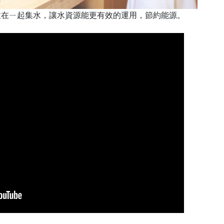
多個疊放在ㄧ起集水，讓水資源能更有效的運用，節約能源。