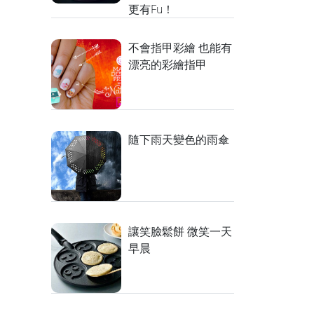
更有Fu！
不會指甲彩繪 也能有
漂亮的彩繪指甲
隨下雨天變色的雨傘
讓笑臉鬆餅 微笑一天
早晨