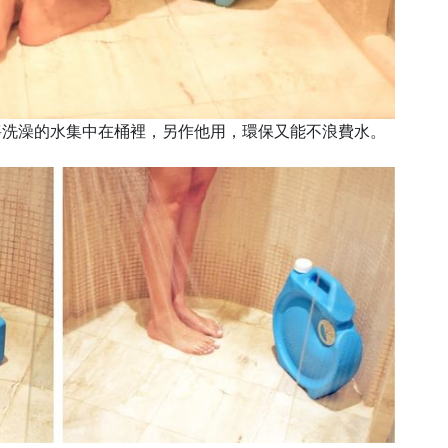
水壺，將洗澡的水集中在桶裡，另作他用，環保又能不浪費水。