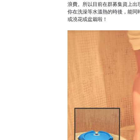
浪費。所以目前在群募集資上出現了
你在洗澡等水溫熱的時後，能同時把
或澆花或盆栽啦！