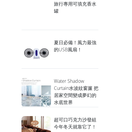
旅行專用可填充香水
罐
夏日必備！風力最強
的USB風扇！
Water Shadow
Curtain水波紋窗簾 把
居家空間變成夢幻的
水底世界
超可口巧克力沙發組
今年冬天就靠它了！