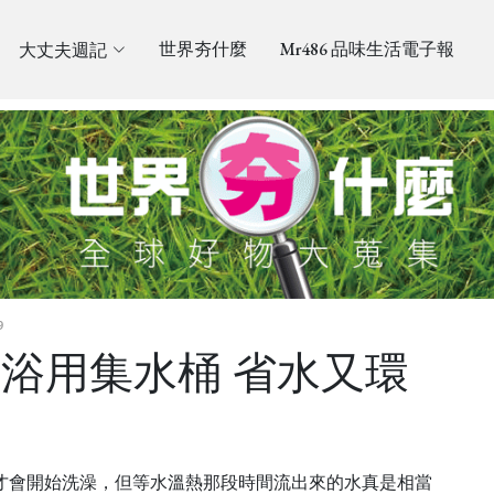
大丈夫週記
世界夯什麼
Mr486 品味生活電子報
9
l 淋浴用集水桶 省水又環
才會開始洗澡，但等水溫熱那段時間流出來的水真是相當