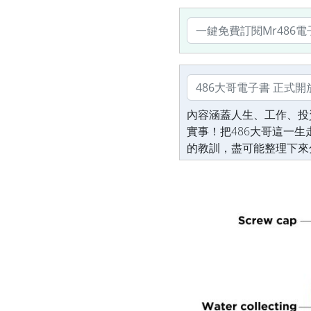
內容涵蓋人生、工作、投
實事！把486大哥這一
的教訓，盡可能整理下來