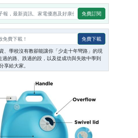
免費訂閱
免費下載
資、學校沒有教卻能讓你「少走十年彎路」的現
生走過的路、跌過的跤，以及從成功與失敗中學到
分享給大家。