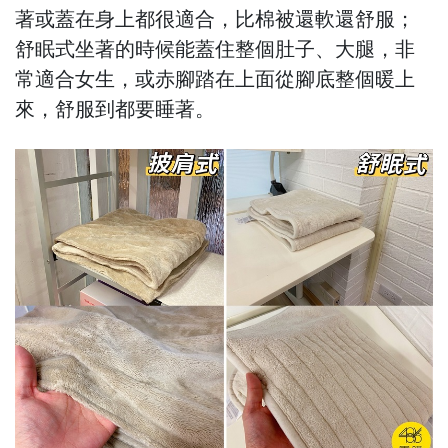
著或蓋在身上都很適合，比棉被還軟還舒服；
舒眠式坐著的時候能蓋住整個肚子、大腿，非
常適合女生，或赤腳踏在上面從腳底整個暖上
來，舒服到都要睡著。