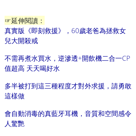
☞延伸閱讀：
真實版《即刻救援》，60歲老爸為拯救女
兒大開殺戒
不需再煮水買水，逆滲透+開飲機二合一CP
值超高 天天喝好水
多半被打到這三種程度才對外求援，請勇敢
這樣做
會自動消毒的真藍牙耳機，音質和空間感令
人驚艷