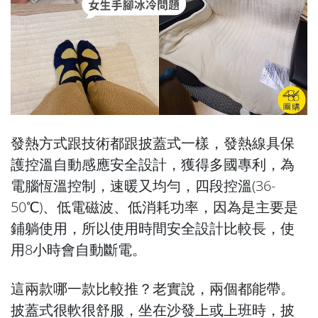
發熱方式跟技術都跟披蓋式一樣，發熱線具保
護控溫自動感應安全設計，獲得多國專利，為
電腦恆溫控制，速暖又均勻，四段控溫(36-
50℃)、低電磁波、低消耗功率，因為是主要是
鋪躺使用，所以使用時間安全設計比較長，使
用8小時會自動斷電。
這兩款哪一款比較推？老實說，兩個都能帶。
披蓋式很軟很舒服，坐在沙發上或上班時，披