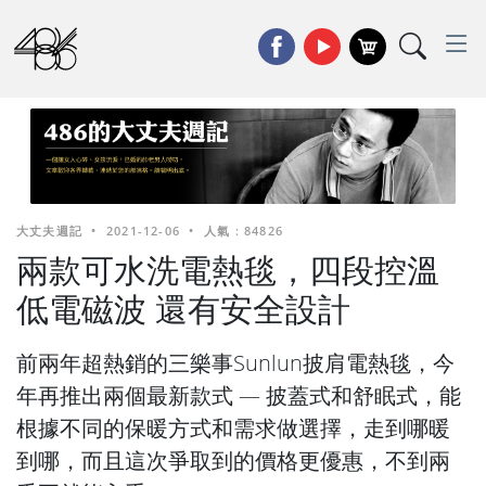
大丈夫週記
•
2021-12-06
•
人氣 : 84826
兩款可水洗電熱毯，四段控溫
低電磁波 還有安全設計
前兩年超熱銷的三樂事Sunlun披肩電熱毯，今
年再推出兩個最新款式 — 披蓋式和舒眠式，能
根據不同的保暖方式和需求做選擇，走到哪暖
到哪，而且這次爭取到的價格更優惠，不到兩