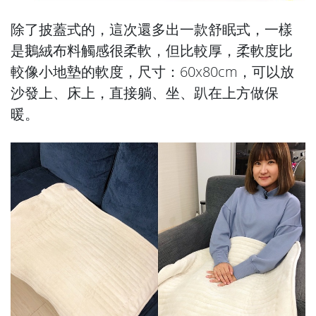
除了披蓋式的，這次還多出一款舒眠式，一樣
是鵝絨布料觸感很柔軟，但比較厚，柔軟度比
較像小地墊的軟度，尺寸：60x80cm，可以放
沙發上、床上，直接躺、坐、趴在上方做保
暖。