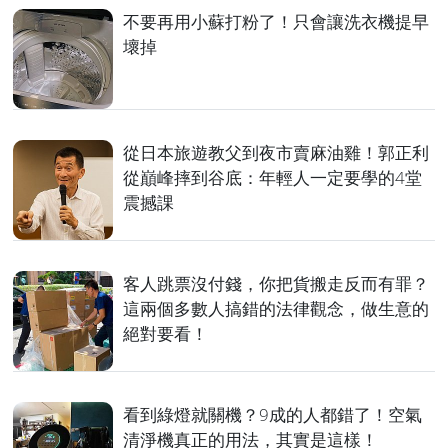
不要再用小蘇打粉了！只會讓洗衣機提早
壞掉
從日本旅遊教父到夜市賣麻油雞！郭正利
從巔峰摔到谷底：年輕人一定要學的4堂
震撼課
客人跳票沒付錢，你把貨搬走反而有罪？
這兩個多數人搞錯的法律觀念，做生意的
絕對要看！
看到綠燈就關機？9成的人都錯了！空氣
清淨機真正的用法，其實是這樣！