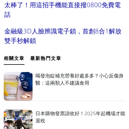
太棒了！用這招手機能直接撥0800免費電
話
金融級3D人臉辨識電子鎖，首創8合1解放
雙手秒解鎖
相關文章
最新熱門文章
喝發泡錠補充營養好處多多？小心反傷身
醫：這兩類人不建議食用
日本購物發票請收好！2025年起機場才能
退稅