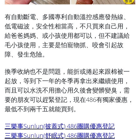
有自動斷電、多國專利自動溫控感應發熱線、
低電磁波，安全性相當高，不只買來自己用，
給爸爸媽媽、或小孩使用都可以，但不建議給
毛小孩使用，主要是怕寵物抓、咬會引起故
障、發生危險。
換季收納也不是問題，能折或捲起來跟棉被一
起放，等到下一年的冬季再拿出來繼續使用，
而且可以水洗不用擔心用久後會變髒變臭，需
要的朋友可以趕緊登記，現在486有獨家優惠，
最低不到兩千五就能買到。
三樂事Sunlun(披蓋式) 486團購優惠登記
三樂事Sunlun(舒眠式) 486團購優惠登記