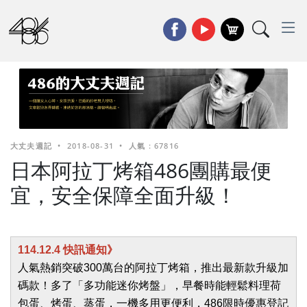
大丈夫週記
•
2018-08-31
•
人氣 : 67816
日本阿拉丁烤箱486團購最便
宜，安全保障全面升級！
114.12.4 快訊通知》
人氣熱銷突破300萬台的阿拉丁烤箱，推出最新款升級加
碼款！多了「多功能迷你烤盤」，早餐時能輕鬆料理荷
包蛋、烤蛋、蒸蛋，一機多用更便利，486限時優惠登記