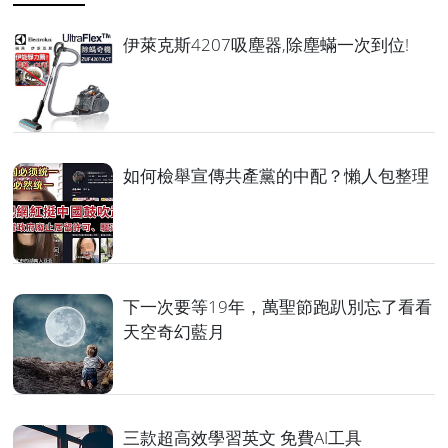
伊萊克斯4207吸塵器,除塵蟎一次到位!
如何檢舉宣傳共產黨的中配？懶人包整理
下一次要等19年，萬聖節跑趴別忘了看看
天空奇幻藍月
三款超高效學習英文 免費AI工具