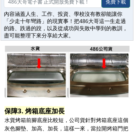
免費下載
內容涵蓋人生、工作、投資、學校沒有教卻能讓你
「少走十年彎路」的現實事！把486大哥這一生走過
的路、跌過的跤，以及從成功與失敗中學到的教訓，
盡可能整理下來分享給大家。
保障3. 烤箱底座加長
水貨烤箱前腳底座比較短，公司貨針對烤箱底座這個
灰色腳墊、加高、加長，這樣一來，當拉開烤箱門把