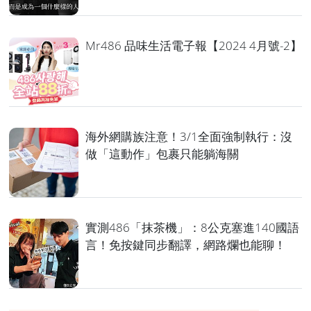
Mr486 品味生活電子報【2024 4月號-2】
海外網購族注意！3/1全面強制執行：沒
做「這動作」包裹只能躺海關
實測486「抹茶機」：8公克塞進140國語
言！免按鍵同步翻譯，網路爛也能聊！