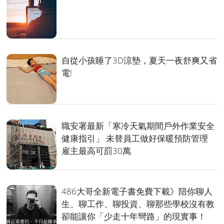
自從小孩睡了3D涼墊，夏天一夜舒爽又省
電!
職安署最新「寒冷天氣期間戶外作業安全
健康指引」 未替員工做好保暖預防管理
雇主最高可罰30萬
486大哥全新電子書免費下載》陪你聊人
生、聊工作、聊投資、聊那些學校沒有教
卻能讓你「少走十年彎路」的現實事！