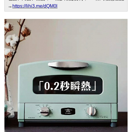
→
https://lihi3.me/dQM0l