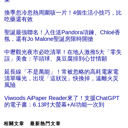
換季忽冷忽熱周圍咳一片！4個生活小技巧，比
吃藥還有效
聖誕最強聯名！入住送Pandora項鍊、Chloé香
氛，還有Jo Malone聖誕房限時開搶
中壢觀光夜市必吃清單！在地人激推5大「零失
誤」美食：芋頭球、臭豆腐排到心甘情願
延長線「不是萬能」！常被忽略的高耗電家電
清單曝光，出現「這狀況」快換掉，遠離火災
風險
Viwoods AiPaper Reader來了！支援ChatGPT
的電子書：6.13吋大螢幕+AI功能一次到
相關文章
最新熱門文章