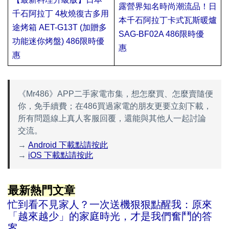
露營界知名時尚潮流品！日
千石阿拉丁 4枚燒復古多用
本千石阿拉丁卡式瓦斯暖爐
途烤箱 AET-G13T (加贈多
SAG-BF02A 486限時優
功能迷你烤盤) 486限時優
惠
蕙蕙蕙蕙蕙蕙
惠
《Mr486》APP二手家電市集，想怎麼買、怎麼賣隨便
你，免手續費；在486買過家電的朋友更要立刻下載，
所有問題線上真人客服回覆，還能與其他人一起討論
交流。
→
Android 下載點請按此
→
iOS 下載點請按此
最新熱門文章
忙到看不見家人？一次送機狠狠點醒我：原來
「越來越少」的家庭時光，才是我們奮鬥的答
案