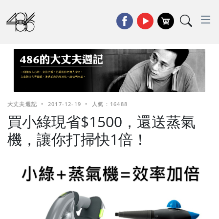
大丈夫週記
•
2017-12-19
•
人氣 : 16488
買小綠現省$1500，還送蒸氣
機，讓你打掃快1倍！