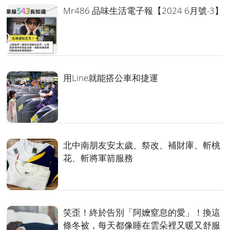
Mr486 品味生活電子報【2024 6月號-3】
用Line就能搭公車和捷運
北中南朋友安太歲、祭改、補財庫、斬桃
花、斬將軍箭服務
笑歪！終於告別「阿嬤窒息的愛」！換這
條冬被，每天都像睡在雲朵裡又暖又舒服