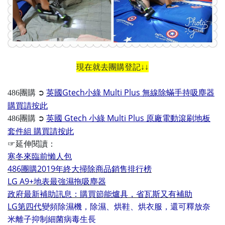
現在就去團購登記↓↓
➲
英國Gtech小綠 Multi Plus 無線除蟎手持吸塵器
486團購
購買請按此
➲
英國 Gtech 小綠 Multi Plus 原廠電動滾刷地板
486團購
套件組 購買請按此
☞延伸閱讀：
寒冬來臨前懶人包
486團購2019年終大掃除商品銷售排行榜
LG A9+地表最強濕拖吸塵器
政府最新補助訊息：購買節能爐具，省瓦斯又有補助
LG第四代
變頻除濕機，除濕、烘鞋、烘衣服，還可釋放奈
米離子抑制細菌病毒生長