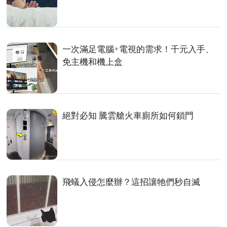
一次滿足電腦+電視的需求！千元入手、
免主機和機上盒
絕對必知 騰雲艙火車廁所如何鎖門
飛蟻入侵怎麼辦？這招讓牠們秒自滅