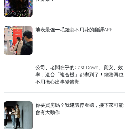
地表最強一毛錢都不用花的翻譯APP
公司、老闆在乎的Cost Down、資安、效
率，這台「複合機」都辦到了！總務再也
不用擔心出事變箭靶
你要買房嗎？我建議停看聽，接下來可能
會有大動作