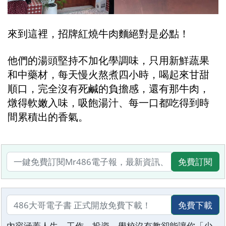
來到這裡，招牌紅燒牛肉麵絕對是必點！
他們的湯頭堅持不加化學調味，只用新鮮蔬果
和中藥材，每天慢火熬煮四小時，喝起來甘甜
順口，完全沒有死鹹的負擔感，還有那牛肉，
燉得軟嫩入味，吸飽湯汁、每一口都吃得到時
間累積出的香氣。
免費訂閱
免費下載
內容涵蓋人生、工作、投資、學校沒有教卻能讓你「少