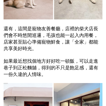
還有，這間是寵物友善餐廳，店裡的柴犬店長
們會不時悠閒巡邏，毛孩也能一起入內用餐，
店家甚至貼心準備寵物鮮食，讓「全家」都能
共享美好時光。
如果最近想找個地方好好吃一頓飯，可以走進
巷子到正松麵舖，得到的不只是飽足感，還有
一份久違的人情味。