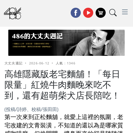
大丈夫週記
•
2026-06-12
•
人氣 : 1346
高雄隱藏版老宅麵舖！「每日
限量」紅燒牛肉麵晚來吃不
到，還有超萌柴犬店長陪吃！
(投稿/詩婷、校稿/張田田)
第一次來到正松麵舖，就愛上這裡的氛圍，老
宅改建的文青裝潢，不知道的還以為是哪家質