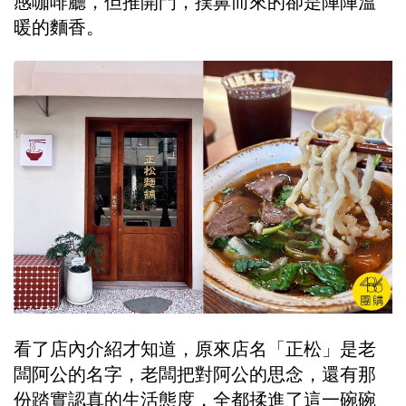
感咖啡廳，但推開門，撲鼻而來的卻是陣陣溫
暖的麵香。
看了店內介紹才知道，原來店名「正松」是老
闆阿公的名字，老闆把對阿公的思念，還有那
份踏實認真的生活態度，全都揉進了這一碗碗