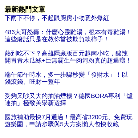
最新熱門文章
下雨下不停，不起眼廚房小物意外爆紅
486大哥怒轟：什麼心靈雞湯，根本有毒雞湯！
這些廢話只是在教你當被欺負軟柿子！
熱到吃不下？高雄隱藏版百元越南小吃，酸辣
開胃青木瓜絲+巨無霸生牛肉河粉真的超過癮！
端午節午時水，多一步驟秒變「發財水」！以
錢滾錢、旺財一整年
受夠又吵又大的抽油煙機？德國BORA專利「爐
連抽」極致美學新選擇
國旅補助最快7月通過！最高省3200元、免費玩
遊樂園，申請步驟與5大方案懶人包快收藏