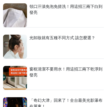
領口汗漬免泡免搓洗！用這招三兩下白到
發亮
光卸妝就有五種不同方式 該怎麼選？
窗框清潔不要用水！用這招三兩下乾淨到
發亮
「奇幻大津」回來了！全台最美光影瀑布
在屏東！