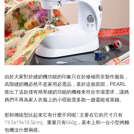
由於大家對於縫紉機功能的印象只在於修補而非製作服裝，
高階
縫紉機必然不是家用必需品，基於這個原因，PEARL
推出了這款僅有簡單縫紉功能的機種來符合市場需求，讓媽
。
媽們不再為家人衣服上的小瑕疵需多跑一趟還能省菜錢
那和傳統型比起來它有什麼不同呢? 主要在它的尺寸只有
19.5x19x10.5(cm)、重量只有660g，基本上和一台小型烤麵
包機沒什麼兩樣。