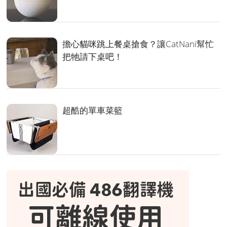
擔心貓咪跳上餐桌搶食？讓CatNani幫忙
把牠請下桌吧！
超酷的單車菜籃