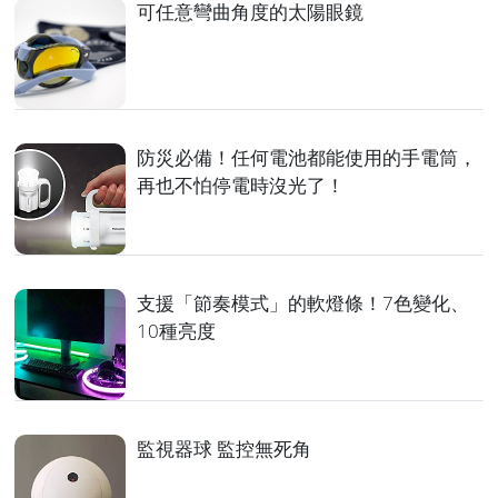
可任意彎曲角度的太陽眼鏡
防災必備！任何電池都能使用的手電筒，
再也不怕停電時沒光了！
支援「節奏模式」的軟燈條！7色變化、
10種亮度
監視器球 監控無死角