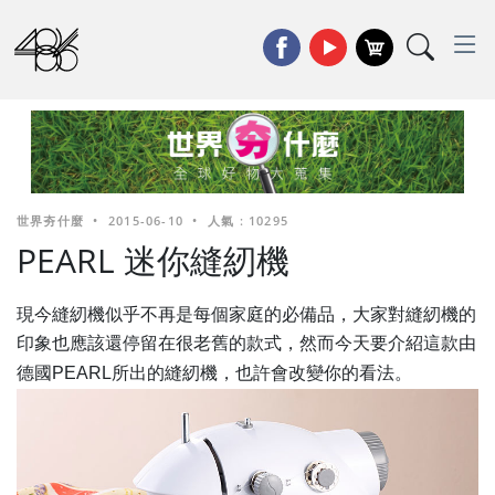
世界夯什麼
•
2015-06-10
•
人氣 : 10295
PEARL 迷你縫紉機
現今縫紉機似乎不再是每個家庭的必備品，大家
對縫紉機
的
印象也應該還停留在很老舊的款式，然而今天要介紹這款由
德國PEARL所出的縫紉機，也許會改變你的看法
。