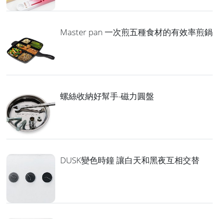
Master pan 一次煎五種食材的有效率煎鍋
螺絲收納好幫手-磁力圓盤
DUSK變色時鐘 讓白天和黑夜互相交替