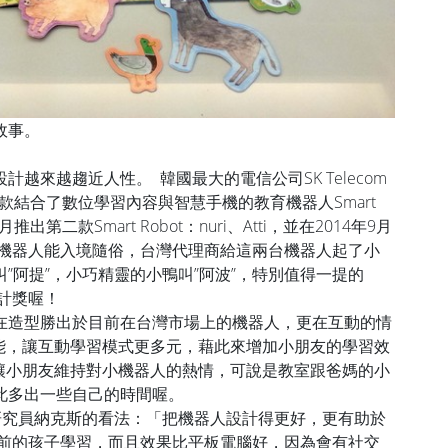
故事。
越來越趨近人性。 韓國最大的電信公司SK Telecom
一款結合了數位學習內容與智慧手機的教育機器人Smart
3月推出第二款Smart Robot：nuri、Atti，並在2014年9月
的機器人能入境隨俗，台灣代理商給這兩台機器人起了小
”阿提”，小巧精靈的小鴨叫”阿波”，特別值得一提的
設計獎喔！
在造型勝出於目前在台灣市場上的機器人，更在互動的情
功能，讓互動學習模式更多元，藉此來增加小朋友的學習效
能讓小朋友維持對小機器人的熱情，可說是教室跟爸媽的小
此多出一些自己的時間喔。
研究員納克斯的看法：「把機器人設計得更好，更有助於
齡前的孩子學習，而且效果比平板電腦好，因為會有社交