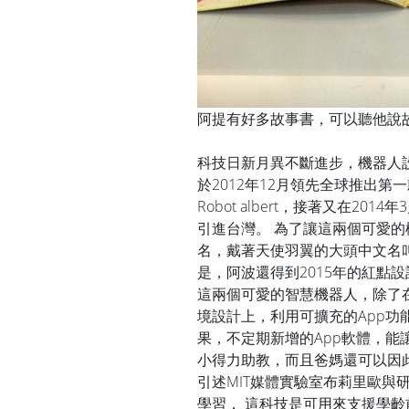
阿提有好多故事書，可以聽他說
科技日新月異不斷進步，機器人設計
於2012年12月領先全球推出第
Robot albert，接著又在2014年
引進台灣。 為了讓這兩個可愛
名，戴著天使羽翼的大頭中文名叫
是，阿波還得到2015年的紅點
這兩個可愛的智慧機器人，除了
境設計上，利用可擴充的App
果，不定期新增的App軟體，
小得力助教，而且爸媽還可以因
引述MIT媒體實驗室布莉里歐與
學習， 這科技是可用來支援學