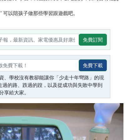
波” 可以陪孩子做那些學習跟遊戲吧
。
免費訂閱
免費下載
資、學校沒有教卻能讓你「少走十年彎路」的現
生走過的路、跌過的跤，以及從成功與失敗中學到
分享給大家。