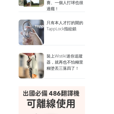
賽、一個人打球也很
過癮！
只有本人才打的開的
TappLock指紋鎖
裝上Wistiki迷你追蹤
器，就再也不怕糊里
糊塗丟三落四了！