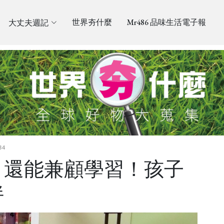
大丈夫週記
世界夯什麼
Mr486 品味生活電子報
34
、還能兼顧學習！孩子
伴