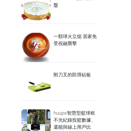
盤
一顆球火立熄 居家免
受祝融襲擊
附刀叉的防滑砧板
huupe智慧型籃球框
不光紀錄投籃數據、
還能與線上用戶比