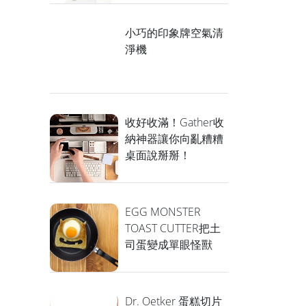
小巧的印象牌空氣清
淨機
收好收滿！Gather收
納神器讓你向亂糟糟
桌面說掰掰！
EGG MONSTER
TOAST CUTTER把土
司蛋變成單眼怪獸
Dr. Oetker 蛋糕切片