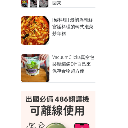
回來
[極料理] 最初為朝鮮
宮廷料理的韓式泡菜
炒年糕
VacuumClicka真空包
裝壓縮袋DIY自己來
保存食物超方便