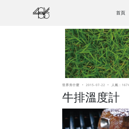
首頁
世界夯什麼
•
2015-07-22
•
人氣 : 167
牛排溫度計