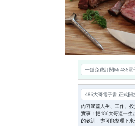
內容涵蓋人生、工作、投
實事！把486大哥這一
的教訓，盡可能整理下來