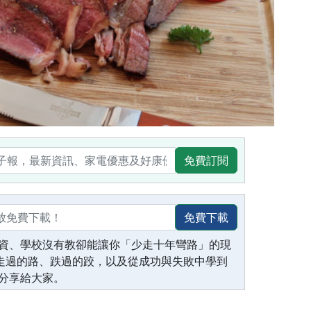
免費訂閱
免費下載
資、學校沒有教卻能讓你「少走十年彎路」的現
生走過的路、跌過的跤，以及從成功與失敗中學到
分享給大家。