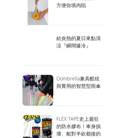
方便你填內陷
給炎熱的夏日來點清
涼『瞬間爆冷』
Oombrella兼具酷炫
與實用的智慧型雨傘
FLEX TAPE史上最狂
的防水膠布！車身損
壞、船對半砍都接的