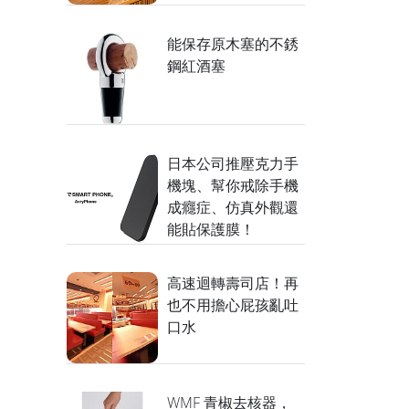
能保存原木塞的不銹
鋼紅酒塞
日本公司推壓克力手
機塊、幫你戒除手機
成癮症、仿真外觀還
能貼保護膜！
高速迴轉壽司店！再
也不用擔心屁孩亂吐
口水
WMF 青椒去核器，