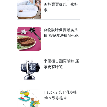
爸媽寶寶從此一夜好
眠
食物調味像揮動魔法
棒!椒鹽魔法棒MAGIC
來個復古翻頁鬧鐘 居
家更有味道
Hauck 2 合1 滑步椅
plus 學步推車