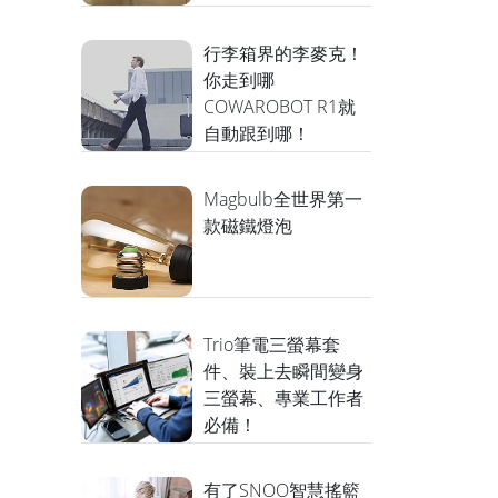
行李箱界的李麥克！
你走到哪
COWAROBOT R1就
自動跟到哪！
Magbulb全世界第一
款磁鐵燈泡
Trio筆電三螢幕套
件、裝上去瞬間變身
三螢幕、專業工作者
必備！
有了SNOO智慧搖籃