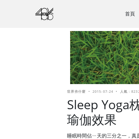
首頁
世界夯什麼
•
2015-07-24
•
人氣 : 823
Sleep Y
瑜伽效果
睡眠時間佔ㄧ天的三分之一，真