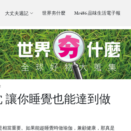
大丈夫週記
世界夯什麼
Mr486 品味生活電子報
2
oga枕 讓你睡覺也能達到做
是相當重要。如果能趁睡覺時做瑜伽，兼顧健康，那真是