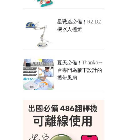
星戰迷必備！R2-D2
機器人檯燈
夏天必備！Thankoㄧ
台專門為腋下設計的
攜帶風扇