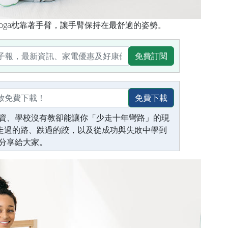
 Yoga枕靠著手臂，讓手臂保持在最舒適的姿勢。
免費訂閱
免費下載
資、學校沒有教卻能讓你「少走十年彎路」的現
生走過的路、跌過的跤，以及從成功與失敗中學到
分享給大家。