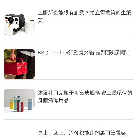
上廁所也能很有創意？拍立得捲筒衛生紙
架
BBQ Toolbox行動燒烤箱 走到哪烤到哪！
沐浴乳用完瓶子可當成肥皂 史上最環保的
身體清潔用品
桌上、床上、沙發都能用的萬用筆電架