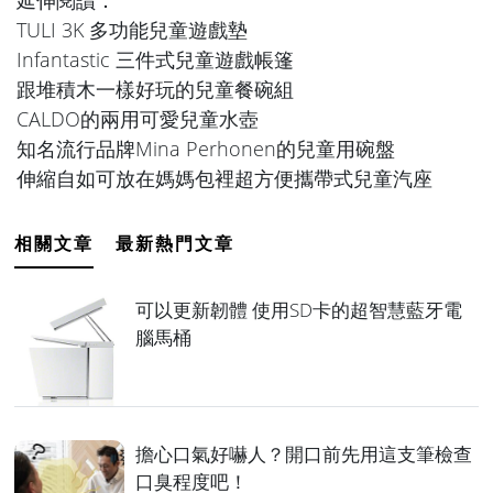
TULI 3K 多功能兒童遊戲墊
Infantastic 三件式兒童遊戲帳篷
跟堆積木一樣好玩的兒童餐碗組
CALDO的兩用可愛兒童水壺
知名流行品牌Mina Perhonen的兒童用碗盤
伸縮自如可放在媽媽包裡超方便攜帶式兒童汽座
相關文章
最新熱門文章
可以更新韌體 使用SD卡的超智慧藍牙電
腦馬桶
擔心口氣好嚇人？開口前先用這支筆檢查
口臭程度吧！